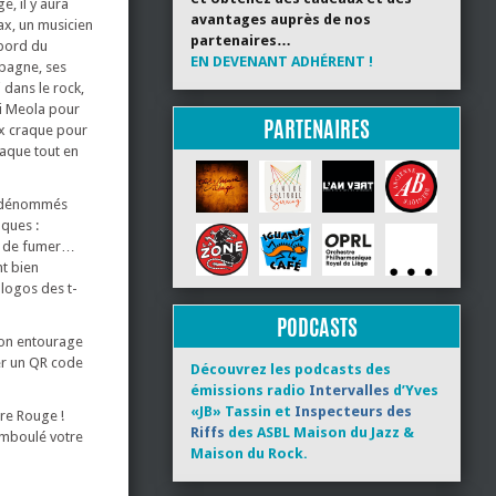
, il y aura
avantages auprès de nos
Max, un musicien
partenaires…
 bord du
EN DEVENANT ADHÉRENT !
mpagne, ses
 dans le rock,
 Di Meola pour
PARTENAIRES
Max craque pour
laque tout en
es dénommés
oques :
non de fumer…
nt bien
 logos des t-
PODCASTS
 son entourage
er un QR code
Découvrez les podcasts des
émissions radio
Intervalles
d’Yves
«JB» Tassin et
Inspecteurs des
tre Rouge !
Riffs
des ASBL Maison du Jazz &
hamboulé votre
Maison du Rock.