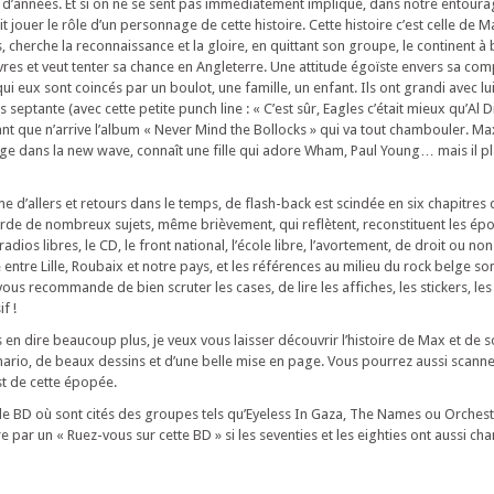
d’années. Et si on ne se sent pas immédiatement impliqué, dans notre entourage
t jouer le rôle d’un personnage de cette histoire. Cette histoire c’est celle de 
s, cherche la reconnaissance et la gloire, en quittant son groupe, le continent à
es et veut tenter sa chance en Angleterre. Une attitude égoïste envers sa co
eux sont coincés par un boulot, une famille, un enfant. Ils ont grandi avec lui
 septante (avec cette petite punch line : « C’est sûr, Eagles c’était mieux qu’Al
avant que n’arrive l’album « Never Mind the Bollocks » qui va tout chambouler. 
ge dans la new wave, connaît une fille qui adore Wham, Paul Young… mais il p
rme d’allers et retours dans le temps, de flash-back est scindée en six chapitr
orde de nombreux sujets, même brièvement, qui reflètent, reconstituent les ép
 radios libres, le CD, le front national, l’école libre, l’avortement, de droit ou 
 entre Lille, Roubaix et notre pays, et les références au milieu du rock belge so
 vous recommande de bien scruter les cases, de lire les affiches, les stickers, les
f !
s en dire beaucoup plus, je veux vous laisser découvrir l’histoire de Max et de
nario, de beaux dessins et d’une belle mise en page. Vous pourrez aussi scann
st de cette épopée.
eule BD où sont cités des groupes tels qu’Eyeless In Gaza, The Names ou Orches
re par un « Ruez-vous sur cette BD » si les seventies et les eighties ont aussi c