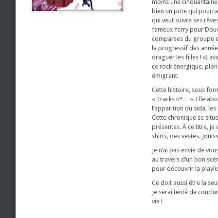
moins une cinquantaine 
bien un pote qui pourrai
qui veut suivre ses rêve
fameux ferry pour Douvr
comparses du groupe qui 
le progressif des années
draguer les filles ! ») 
ce rock énergique, plon
émigrant.
Cette histoire, sous fo
« Tracks n°… ». Elle ab
l’apparition du sida, les
Cette chronique se situe
présentes. À ce titre, je
shirts, des vestes. Jouissi
Je n’ai pas envie de vou
au travers d’un bon scé
pour découvrir la playli
Ce doit aussi être la s
Je serai tenté de conclu
vie !