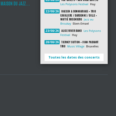
22/08/26
A MAISON DU JAZZ…
Les Polysons Festival
Huy
HAESEN & BONMARIAGE + TRIO
22/08/26
CAVALIERE / DARDENNE / DILLE +
WATTIÉ ROSENBERG
Jazz au
Broukay
Eben-Emael
ALICE RIVER BAND
23/08/26
Les Polysons
Festival
Huy
TIERNEY SUTTON + IVAN PADUART
28/08/26
TRIO
Music Village
Bruxelles
Toutes les dates des concerts