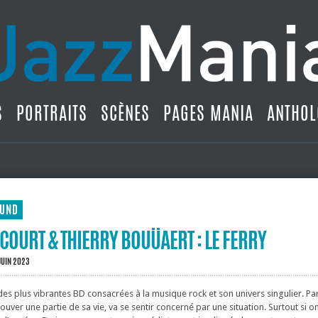
S
PORTRAITS
SCÈNES
PAGES MANIA
ANTHOL
UND
COURT & THIERRY BOUÜAERT : LE FERRY
JUIN 2023
des plus vibrantes BD consacrées à la musique rock et son univers singulier. Pa
rouver une partie de sa vie, va se sentir concerné par une situation. Surtout si o