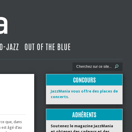
O-JAZZ
OUT OF THE BLUE
CONCOURS
JazzMania vous offre des places de
concerts.
ADHÉRENTS
rce que, dans
Soutenez le magazine JazzMania
n est âgé d’au
et obtenez des cadeaux et des