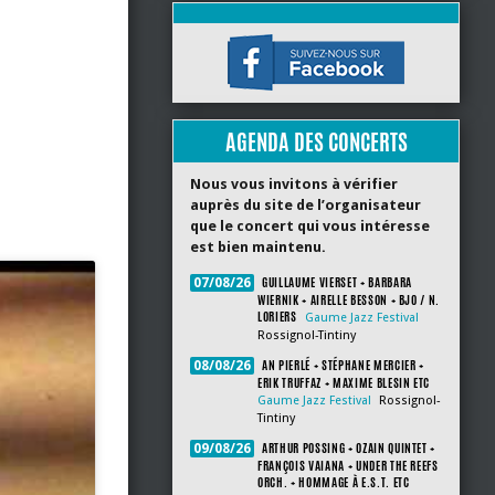
AGENDA DES CONCERTS
Nous vous invitons à vérifier
auprès du site de l’organisateur
que le concert qui vous intéresse
est bien maintenu.
GUILLAUME VIERSET + BARBARA
07/08/26
WIERNIK + AIRELLE BESSON + BJO / N.
LORIERS
Gaume Jazz Festival
Rossignol-Tintiny
AN PIERLÉ + STÉPHANE MERCIER +
08/08/26
ERIK TRUFFAZ + MAXIME BLESIN ETC
Gaume Jazz Festival
Rossignol-
Tintiny
ARTHUR POSSING + OZAIN QUINTET +
09/08/26
FRANÇOIS VAIANA + UNDER THE REEFS
ORCH. + HOMMAGE À E.S.T. ETC