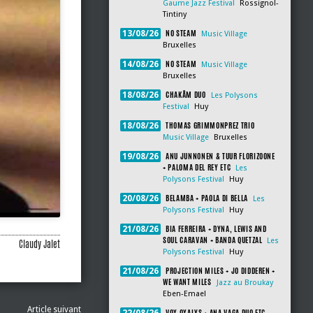
Gaume Jazz Festival
Rossignol-
Tintiny
NO STEAM
13/08/26
Music Village
Bruxelles
NO STEAM
14/08/26
Music Village
Bruxelles
CHAKÂM DUO
18/08/26
Les Polysons
Festival
Huy
THOMAS GRIMMONPREZ TRIO
18/08/26
Music Village
Bruxelles
ANU JUNNONEN & TUUR FLORIZOONE
19/08/26
+ PALOMA DEL REY ETC
Les
Polysons Festival
Huy
BELAMBA + PAOLA DI BELLA
20/08/26
Les
Polysons Festival
Huy
BIA FERREIRA + DYNA, LEWIS AND
21/08/26
SOUL CARAVAN + BANDA QUETZAL
Les
Claudy Jalet
Polysons Festival
Huy
PROJECTION MILES + JO DIDDEREN +
21/08/26
WE WANT MILES
Jazz au Broukay
Eben-Emael
Article suivant
VOX OXALYS + ANA VAGA DUO ETC