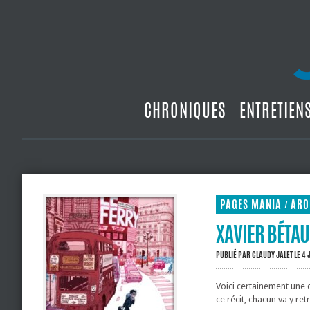
CHRONIQUES
ENTRETIEN
PAGES MANIA
ARO
/
XAVIER BÉTAU
PUBLIÉ PAR
CLAUDY JALET
LE 4 
Voici certainement une 
ce récit, chacun va y ret