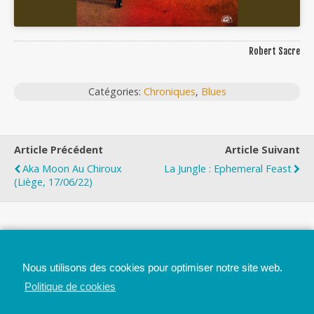
Robert Sacre
Catégories:
Chroniques
,
Blues
Article Précédent
Article Suivant
Aka Moon Au Chiroux
La Jungle : Ephemeral Feast
(Liège, 17/06/22)
Top
Nous utilisons des cookies pour optimiser notre site web.
Mobile
Bureau
Politique de cookies