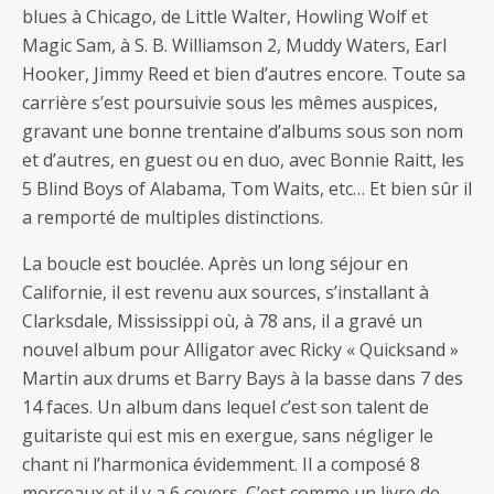
blues à Chicago, de Little Walter, Howling Wolf et
Magic Sam, à S. B. Williamson 2, Muddy Waters, Earl
Hooker, Jimmy Reed et bien d’autres encore. Toute sa
carrière s’est poursuivie sous les mêmes auspices,
gravant une bonne trentaine d’albums sous son nom
et d’autres, en guest ou en duo, avec Bonnie Raitt, les
5 Blind Boys of Alabama, Tom Waits, etc… Et bien sûr il
a remporté de multiples distinctions.
La boucle est bouclée. Après un long séjour en
Californie, il est revenu aux sources, s’installant à
Clarksdale, Mississippi où, à 78 ans, il a gravé un
nouvel album pour Alligator avec Ricky « Quicksand »
Martin aux drums et Barry Bays à la basse dans 7 des
14 faces. Un album dans lequel c’est son talent de
guitariste qui est mis en exergue, sans négliger le
chant ni l’harmonica évidemment. Il a composé 8
morceaux et il y a 6 covers. C’est comme un livre de