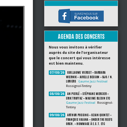
AGENDA DES CONCERTS
Nous vous invitons à vérifier
auprès du site de l’organisateur
que le concert qui vous intéresse
est bien maintenu.
GUILLAUME VIERSET + BARBARA
07/08/26
WIERNIK + AIRELLE BESSON + BJO / N.
LORIERS
Gaume Jazz Festival
Rossignol-Tintiny
AN PIERLÉ + STÉPHANE MERCIER +
08/08/26
ERIK TRUFFAZ + MAXIME BLESIN ETC
Gaume Jazz Festival
Rossignol-
Tintiny
ARTHUR POSSING + OZAIN QUINTET +
09/08/26
FRANÇOIS VAIANA + UNDER THE REEFS
ORCH. + HOMMAGE À E.S.T. ETC