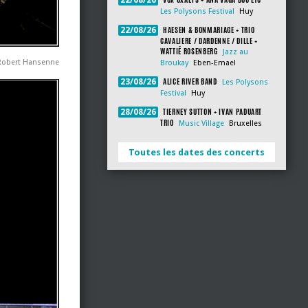
22/08/26
Les Polysons Festival
Huy
HAESEN & BONMARIAGE + TRIO
22/08/26
CAVALIERE / DARDENNE / DILLE +
WATTIÉ ROSENBERG
Jazz au
Robert Hansenne
Broukay
Eben-Emael
ALICE RIVER BAND
23/08/26
Les Polysons
Festival
Huy
TIERNEY SUTTON + IVAN PADUART
28/08/26
TRIO
Music Village
Bruxelles
Toutes les dates des concerts