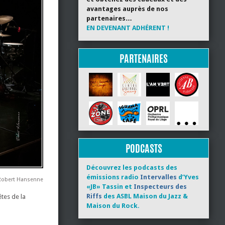
avantages auprès de nos
partenaires…
EN DEVENANT ADHÉRENT !
PARTENAIRES
PODCASTS
Découvrez les podcasts des
émissions radio
Intervalles
d’Yves
Robert Hansenne
«JB» Tassin et
Inspecteurs des
Riffs
des ASBL Maison du Jazz &
êtes de la
Maison du Rock.