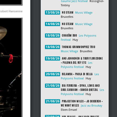
Gaume Jazz Festival
Rossignol-
Tintiny
 Robert Hansenne
NO STEAM
13/08/26
Music Village
Bruxelles
NO STEAM
14/08/26
Music Village
Bruxelles
CHAKÂM DUO
18/08/26
Les Polysons
Festival
Huy
THOMAS GRIMMONPREZ TRIO
18/08/26
Music Village
Bruxelles
ANU JUNNONEN & TUUR FLORIZOONE
19/08/26
+ PALOMA DEL REY ETC
Les
Polysons Festival
Huy
BELAMBA + PAOLA DI BELLA
20/08/26
Les
Polysons Festival
Huy
BIA FERREIRA + DYNA, LEWIS AND
21/08/26
SOUL CARAVAN + BANDA QUETZAL
Les
Polysons Festival
Huy
PROJECTION MILES + JO DIDDEREN +
21/08/26
WE WANT MILES
Jazz au Broukay
Eben-Emael
VOX OXALYS + ANA VAGA DUO ETC