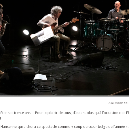
Aka Moon © 
 fêter ses trente ans… Pour le plaisir de tous, d’autant plus qu’à l’occasion des F
!
 Hansenne qui a choisi ce spectacle comme « coup de cœur belge de l’année ».