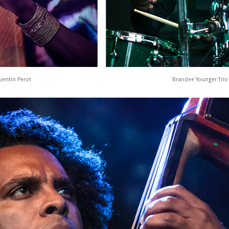
uentin Perot
Brandee Younger Trio