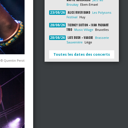
Jazz au
Broukay
Eben-Emael
ALICE RIVER BAND
23/08/26
Les Polysons
Festival
Huy
TIERNEY SUTTON + IVAN PADUART
28/08/26
TRIO
Music Village
Bruxelles
LATE BUSH + VAAGUE
28/08/26
Brasserie
Sauvenière
Liège
Toutes les dates des concerts
 © Quentin Perot