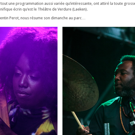
tout une programmation aussi variée qu’intéressante, ont attiré la toute gross
nifique écrin qu’est le Théâtre de Verdure (Laeken).
entin Perot, nous résume son dimanche au parc…