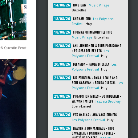
NO STEAM
14/08/26
Music Village
Bruxelles
CHAKÂM DUO
18/08/26
Les Polysons
Festival
Huy
THOMAS GRIMMONPREZ TRIO
18/08/26
Music Village
Bruxelles
ANU JUNNONEN & TUUR FLORIZOONE
19/08/26
 © Quentin Perot
+ PALOMA DEL REY ETC
Les
Polysons Festival
Huy
BELAMBA + PAOLA DI BELLA
20/08/26
Les
Polysons Festival
Huy
BIA FERREIRA + DYNA, LEWIS AND
21/08/26
SOUL CARAVAN + BANDA QUETZAL
Les
Polysons Festival
Huy
PROJECTION MILES + JO DIDDEREN +
21/08/26
WE WANT MILES
Jazz au Broukay
Eben-Emael
VOX OXALYS + ANA VAGA DUO ETC
22/08/26
Les Polysons Festival
Huy
HAESEN & BONMARIAGE + TRIO
22/08/26
CAVALIERE / DARDENNE / DILLE +
WATTIÉ ROSENBERG