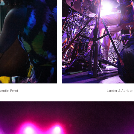
uentin Perot
Lander & Adriaan