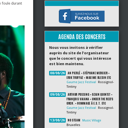
e foule durant
AGENDA DES CONCERTS
Nous vous invitons à vérifier
auprès du site de l’organisateur
que le concert qui vous intéresse
est bien maintenu.
AN PIERLÉ + STÉPHANE MERCIER +
08/08/26
ERIK TRUFFAZ + MAXIME BLESIN ETC
Gaume Jazz Festival
Rossignol-
Tintiny
ARTHUR POSSING + OZAIN QUINTET +
09/08/26
FRANÇOIS VAIANA + UNDER THE REEFS
ORCH. + HOMMAGE À E.S.T. ETC
Gaume Jazz Festival
Rossignol-
Tintiny
NO STEAM
13/08/26
Music Village
Bruxelles