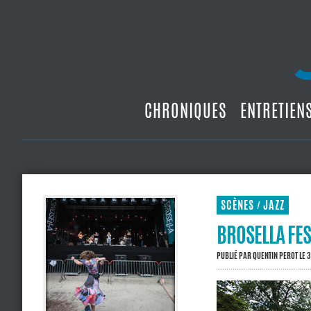
CHRONIQUES
ENTRETIEN
SCÈNES
JAZZ
/
BROSELLA FES
PUBLIÉ PAR
QUENTIN PEROT
LE 3