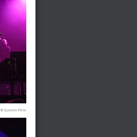
 © Quentin Perot