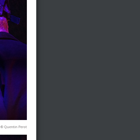
 © Quentin Perot