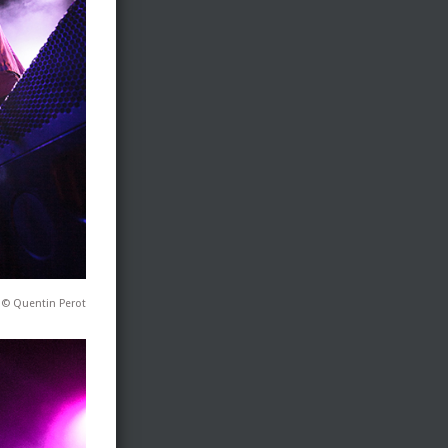
 © Quentin Perot