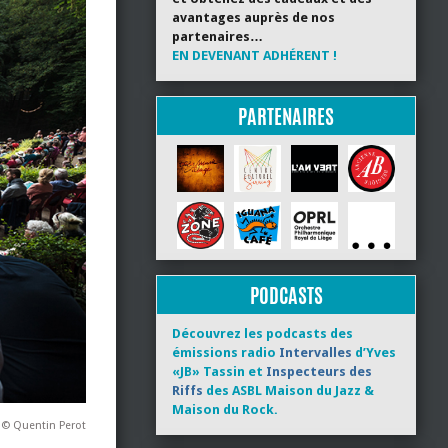
avantages auprès de nos
partenaires…
EN DEVENANT ADHÉRENT !
PARTENAIRES
PODCASTS
Découvrez les podcasts des
émissions radio
Intervalles
d’Yves
«JB» Tassin et
Inspecteurs des
Riffs
des ASBL Maison du Jazz &
Maison du Rock.
© Quentin Perot