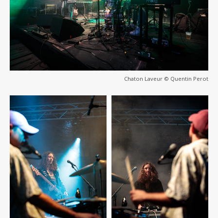
Chaton Laveur © Quentin Perot