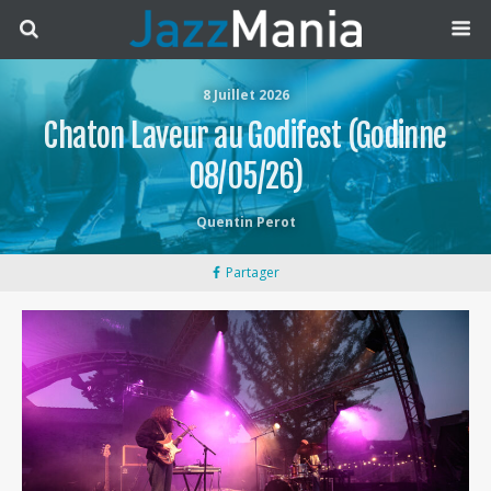
8 Juillet 2026
Chaton Laveur au Godifest (Godinne
08/05/26)
Quentin Perot
Partager