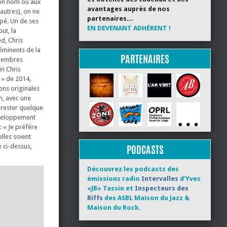
son nom ou aux
avantages auprès de nos
autres), on ne
partenaires…
pé. Un de ses
EN DEVENANT ADHÉRENT !
ut, la
d, Chris
 éminents de la
PARTENAIRES
 membres
in Chris
 » de 2014,
ons originales
n, avec une
t rester quelque
éveloppement
: « Je préfère
elles soient
e ci-dessus,
PODCASTS
Découvrez les podcasts des
émissions radio
Intervalles
d’Yves
«JB» Tassin et
Inspecteurs des
Riffs
des ASBL Maison du Jazz &
Maison du Rock.