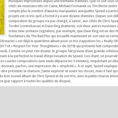
musiques improvisées depuis une trentaine d’années. Que ce soit sous 
côtés de musiciens tels Uri Caine, Michael Formanek ou Tim Berne (entre 
compte plus le nombre d’œuvres marquantes auxquelles Speed a partici
projets est ce trio qu’il a formé il y a une dizaine d’années. Depuis son déb
composition du groupe n’a pas changé, à savoir, aux côtés de Chris Spee
Tordini (contrebasse) et Dave King (batterie), soit deux autres musiciens
scène new-yorkaise (signalons, par exemple, que Dave King est un des
fondateurs de The Bad Plus qui accueille maintenant en son sein un certa
bstacles » est déjà le quatrième album pour ce trio (rappelons les « Really OK
2017 et « Respect for Your Thoughtness » de 2019) qui présente huit compositi
peed). Comme on peut s’en douter, le groupe fait preuve d’une grande cohésio
ant à la perfection le travail d’improvisation de Speed. Ceci étant, on pourrai
 ces courtes compositions (une seule dépasse les 5 minutes), empêchant un d
et donnant, parfois, une impression de « simplicité ». À ce sujet, Speed explique 
t-à-dire présenter la chanson. J’aime explorer et ouvrir les choses, mais il faut qu’
rès bon nouvel album de Chris Speed et de son trio, avec la petite réserve émis
e (par rapport à toutes les qualités du disque).