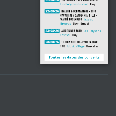
22/08/26
Les Polysons Festival
Huy
HAESEN & BONMARIAGE + TRIO
22/08/26
CAVALIERE / DARDENNE / DILLE +
WATTIÉ ROSENBERG
Jazz au
Broukay
Eben-Emael
ALICE RIVER BAND
23/08/26
Les Polysons
Festival
Huy
TIERNEY SUTTON + IVAN PADUART
28/08/26
TRIO
Music Village
Bruxelles
Toutes les dates des concerts