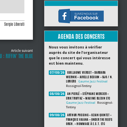
Sergio Liberati
AGENDA DES CONCERTS
Nous vous invitons à vérifier
Article suivant
auprès du site de l’organisateur
U : RIFFIN’ THE BLUE
que le concert qui vous intéresse
est bien maintenu.
GUILLAUME VIERSET + BARBARA
07/08/26
WIERNIK + AIRELLE BESSON + BJO / N.
LORIERS
Gaume Jazz Festival
Rossignol-Tintiny
AN PIERLÉ + STÉPHANE MERCIER +
08/08/26
ERIK TRUFFAZ + MAXIME BLESIN ETC
Gaume Jazz Festival
Rossignol-
Tintiny
ARTHUR POSSING + OZAIN QUINTET +
09/08/26
FRANÇOIS VAIANA + UNDER THE REEFS
ORCH. + HOMMAGE À E.S.T. ETC