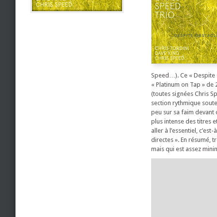
Speed…). Ce « Despite O
« Platinum on Tap » de 
(toutes signées Chris S
section rythmique souten
peu sur sa faim devant
plus intense des titres 
aller à l’essentiel, c’es
directes ». En résumé, t
mais qui est assez minim