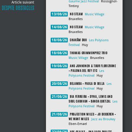
Gaume Jazz Festival
Rossignol-
Article suivant
Tintiny
: DESPITE OBSTACLES
NO STEAM
13/08/26
Music Village
Bruxelles
NO STEAM
14/08/26
Music Village
Bruxelles
CHAKÂM DUO
18/08/26
Les Polysons
Festival
Huy
THOMAS GRIMMONPREZ TRIO
18/08/26
Music Village
Bruxelles
ANU JUNNONEN & TUUR FLORIZOONE
19/08/26
+ PALOMA DEL REY ETC
Les
Polysons Festival
Huy
BELAMBA + PAOLA DI BELLA
20/08/26
Les
Polysons Festival
Huy
BIA FERREIRA + DYNA, LEWIS AND
21/08/26
SOUL CARAVAN + BANDA QUETZAL
Les
Polysons Festival
Huy
PROJECTION MILES + JO DIDDEREN +
21/08/26
WE WANT MILES
Jazz au Broukay
Eben-Emael
VOX OXALYS + ANA VAGA DUO ETC