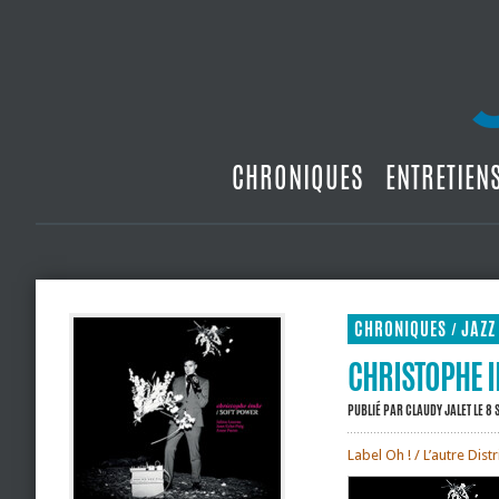
CHRONIQUES
ENTRETIEN
CHRONIQUES
JAZZ
/
CHRISTOPHE I
PUBLIÉ PAR
CLAUDY JALET
LE 8
Label Oh ! / L’autre Dist