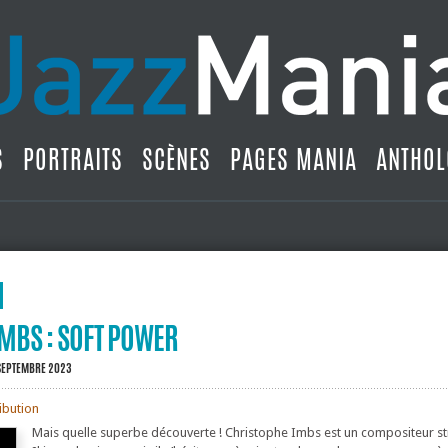
S
PORTRAITS
SCÈNES
PAGES MANIA
ANTHOL
MBS : SOFT POWER
 SEPTEMBRE 2023
ribution
Mais quelle superbe découverte ! Christophe Imbs est un compositeur s