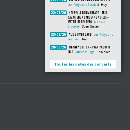
22/08/26
Les Polysons Festival
Huy
HAESEN & BONMARIAGE + TRIO
22/08/26
CAVALIERE / DARDENNE / DILLE +
WATTIÉ ROSENBERG
Jazz au
Broukay
Eben-Emael
ALICE RIVER BAND
23/08/26
Les Polysons
Festival
Huy
TIERNEY SUTTON + IVAN PADUART
28/08/26
TRIO
Music Village
Bruxelles
Toutes les dates des concerts