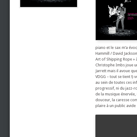
piano et le sax m’a évo
Hammill / David Jackson
Art of Shipping Rope » à 
Christophe Imbs joue un
Jarrett mais il avoue qu
VDGG – tout se tient !)
au sein de toutes ces in
progressif, ni du jazz-
de la musique énervée, 
douceur, la caresse com
plaire à un public avide 