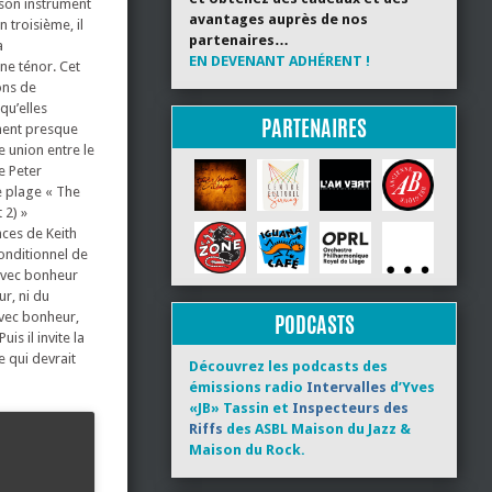
 son instrument
avantages auprès de nos
 troisième, il
partenaires…
a
EN DEVENANT ADHÉRENT !
ne ténor. Cet
ons de
qu’elles
PARTENAIRES
ement presque
e union entre le
e Peter
e plage « The
 2) »
nces de Keith
conditionnel de
 avec bonheur
ur, ni du
avec bonheur,
PODCASTS
s il invite la
e qui devrait
Découvrez les podcasts des
émissions radio
Intervalles
d’Yves
«JB» Tassin et
Inspecteurs des
Riffs
des ASBL Maison du Jazz &
Maison du Rock.