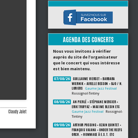
AGENDA DES CONCERTS
Nous vous invitons à vérifier
auprès du site de l’organisateur
que le concert qui vous intéresse
est bien maintenu.
GUILLAUME VIERSET + BARBARA
07/08/26
WIERNIK + AIRELLE BESSON + BJO / N.
LORIERS
Gaume Jazz Festival
Rossignol-Tintiny
AN PIERLÉ + STÉPHANE MERCIER +
08/08/26
ERIK TRUFFAZ + MAXIME BLESIN ETC
Claudy Jalet
Gaume Jazz Festival
Rossignol-
Tintiny
ARTHUR POSSING + OZAIN QUINTET +
09/08/26
FRANÇOIS VAIANA + UNDER THE REEFS
ORCH. + HOMMAGE À E.S.T. ETC