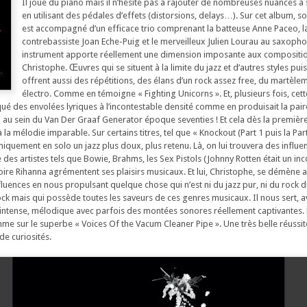
Il joue du piano mais il n’hésite pas à rajouter de nombreuses nuances à
en utilisant des pédales d’effets (distorsions, delays…). Sur cet album, son
est accompagné d’un efficace trio comprenant la batteuse Anne Paceo, l
contrebassiste Joan Eche-Puig et le merveilleux Julien Lourau au saxopho
instrument apporte réellement une dimension imposante aux compositi
Christophe. Œuvres qui se situent à la limite du jazz et d’autres styles puis
offrent aussi des répétitions, des élans d’un rock assez free, du martèl
électro. Comme en témoigne « Fighting Unicorns ». Et, plusieurs fois, cett
qué des envolées lyriques à l’incontestable densité comme en produisait la pair
 au sein du Van Der Graaf Generator époque seventies ! Et cela dès la premièr
la mélodie imparable. Sur certains titres, tel que « Knockout (Part 1 puis la Part
iquement en solo un jazz plus doux, plus retenu. Là, on lui trouvera des influe
e des artistes tels que Bowie, Brahms, les Sex Pistols (Johnny Rotten était un in
 voire Rihanna agrémentent ses plaisirs musicaux. Et lui, Christophe, se démène
fluences en nous propulsant quelque chose qui n’est ni du jazz pur, ni du rock d
rock mais qui possède toutes les saveurs de ces genres musicaux. Il nous sert, 
intense, mélodique avec parfois des montées sonores réellement captivantes. Pui
me sur le superbe « Voices Of the Vacum Cleaner Pipe ». Une très belle réussit
de curiosités.