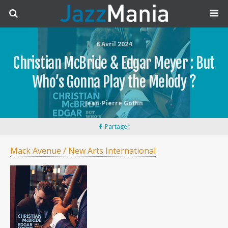
8 Avril 2024
Christian McBride & Edgar Meyer : But
Who’s Gonna Play the Melody ?
Jean-Pierre Goffin
Partager
Mack Avenue / New Arts International