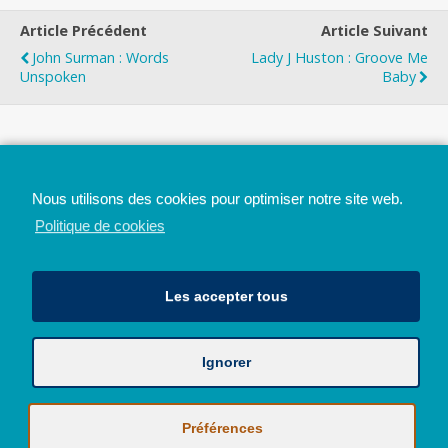
Article Précédent
Article Suivant
John Surman : Words
Lady J Huston : Groove Me
Unspoken
Baby
Top
Nous utilisons des cookies pour optimiser notre site web.
Mobile
Bureau
Politique de cookies
Les accepter tous
Ignorer
Avec le soutien de la Province de Liège
© 2026 - Tous droits réservés - JazzMania
Politique en matière de confidentialité et de vie privée
|
Politique de
Préférences
cookies (UE)