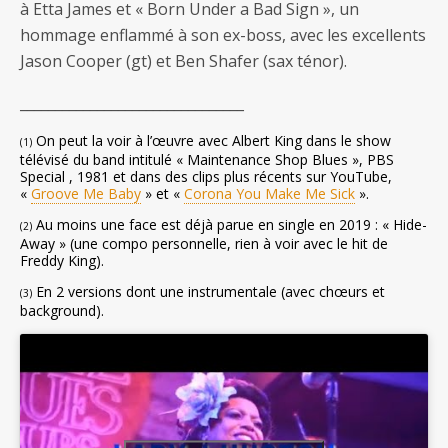
à Etta James et « Born Under a Bad Sign », un
hommage enflammé à son ex-boss, avec les excellents
Jason Cooper (gt) et Ben Shafer (sax ténor).
________________________________
On peut la voir à l’œuvre avec Albert King dans le show
(1)
télévisé du band intitulé « Maintenance Shop Blues », PBS
Special , 1981 et dans des clips plus récents sur YouTube,
«
Groove Me Baby
» et «
Corona You Make Me Sick
».
Au moins une face est déjà parue en single en 2019 : « Hide-
(2)
Away » (une compo personnelle, rien à voir avec le hit de
Freddy King).
En 2 versions dont une instrumentale (avec chœurs et
(3)
background).