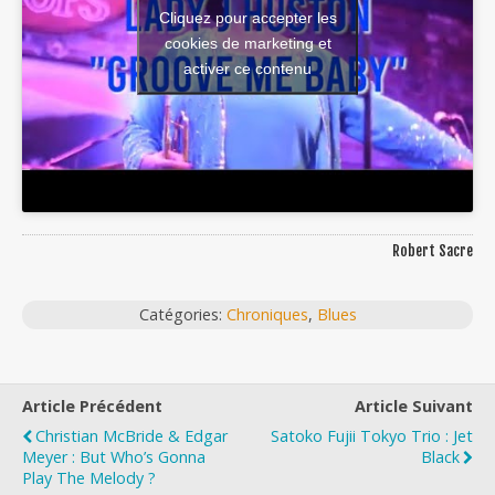
Cliquez pour accepter les
cookies de marketing et
activer ce contenu
Robert Sacre
Catégories:
Chroniques
,
Blues
Article Précédent
Article Suivant
Christian McBride & Edgar
Satoko Fujii Tokyo Trio : Jet
Meyer : But Who’s Gonna
Black
Play The Melody ?