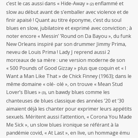
c’est le cas aussi dans « Hide-Away »
enflammé et
(2)
slow au début avant de s’emballer avec violence et de
finir apaisé ! Quant au titre éponyme, c’est du soul
blues en slow, jubilatoire et exprimé avec conviction ; à
noter encore « Messin’ ’Round on Da Bayou », du funk
New Orleans inspiré par son drummer Jimmy Prima,
neveu de Louis Prima ! Lady J reprend aussi 2
morceaux de sa mère : une version moderne de son
« 500 Pounds of Good Gizzay » plus que coquin et « I
Want a Man Like That » de Chick Finney (1963); dans le
même domaine « olé- olé », on trouve « Mean Stud
Lover’s Blues »
, un bawdy blues comme les
(3)
chanteuses de blues classique des années ’20 et ’30
aimaient déjà les chanter pour exprimer leurs appétits
sexuels. Méritent aussi l’attention, « Corona You Made
Me Sick », un slow blues ironique se référant à la
pandémie covid, « At Last », en live, un hommage ému