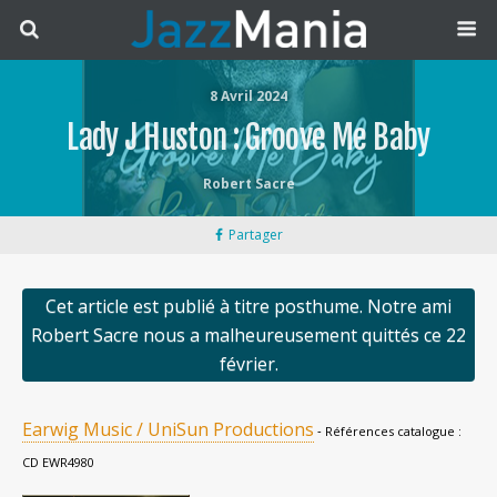
8 Avril 2024
Lady J Huston : Groove Me Baby
Robert Sacre
Partager
Cet article est publié à titre posthume. Notre ami
Robert Sacre nous a malheureusement quittés ce 22
février.
Earwig Music / UniSun Productions
‐ Références catalogue :
CD EWR4980