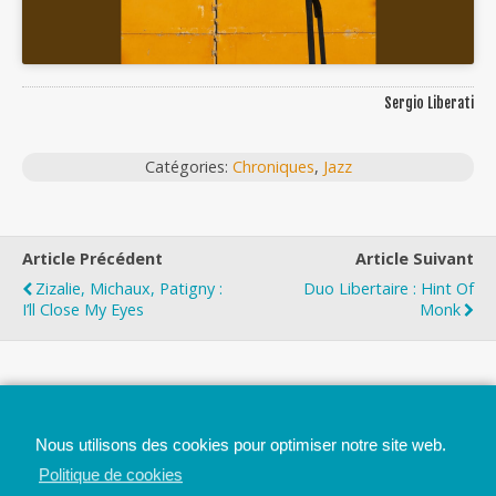
Sergio Liberati
Catégories:
Chroniques
,
Jazz
Article Précédent
Article Suivant
Zizalie, Michaux, Patigny :
Duo Libertaire : Hint Of
I’ll Close My Eyes
Monk
Top
Nous utilisons des cookies pour optimiser notre site web.
Mobile
Bureau
Politique de cookies