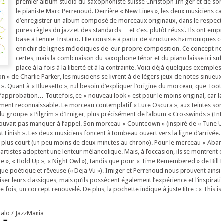
premier album studio du saxophoniste suisse Christoph Irniger et de so
le pianiste Marc Perrenoud. Derrière « New Lines », les deux musiciens ca
d’enregistrer un album composé de morceaux originaux, dans le respect
pures règles du jazz et des standards… et c’est plutôt réussi. Ils ont emp
base à Lennie Tristano. Elle consiste à partir de structures harmoniques c
enrichir de lignes mélodiques de leur propre composition. Ce concept nou
certes, mais la combinaison du saxophone ténor et du piano laisse ici s
place à la fois à la liberté et à la contrainte. Voici déjà quelques exemple
on » de Charlie Parker, les musiciens se livrent à de légers jeux de notes sinueux
n ». Quant à « Bluesetto », nul besoin d’expliquer l’origine du morceau, que Too
’approbation… Toutefois, ce « nouveau look » est pour le moins original, car la
irement reconnaissable. Le morceau contemplatif « Luce Oscura », aux teintes s
u groupe « Pilgrim » d’Irniger, plus précisément de l’album « Crosswinds » (Int
ouvait pas manquer à l’appel. Son morceau « Countdown » (inspiré de « Tune 
ast Finish ». Les deux musiciens foncent à tombeau ouvert vers la ligne d’arrivée. I
e plus court (un peu moins de deux minutes au chrono). Pour le morceau « Ab
 artistes adoptent une lenteur mélancolique. Mais, à l’occasion, ils se montrent
le », « Hold Up », « Night Owl »), tandis que pour « Time Remembered » de Bill E
ue poétique et rêveuse (« Deja Vu »). Irniger et Perrenoud nous prouvent ainsi 
ser leurs classiques, mais qu’ils possèdent également l’expérience et l’inspirat
fois, un concept renouvelé. De plus, la pochette indique à juste titre : « This i
halo / JazzMania