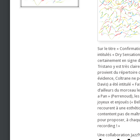
Sur le titre « Confirmati
intitulés « Dry Sensatio
certainement en signe d
Tristano y est très cla
provient du répertoire d
évidence, Coltrane ne p
Davis) a été intitulé « F
d’ailleurs du morceau l
a Pan » (Perrenoud), les
joyeux et enjoués (« Bel
recourent à une esthétiq
contentent pas de maîtri
pour proposer, à chaque 
recording ! »
Une collaboration Jazz’