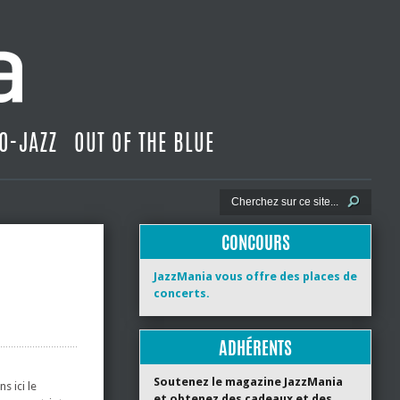
O-JAZZ
OUT OF THE BLUE
CONCOURS
JazzMania vous offre des places de
concerts.
ADHÉRENTS
Soutenez le magazine JazzMania
s ici le
et obtenez des cadeaux et des