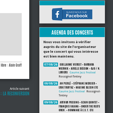
AGENDA DES CONCERTS
Nous vous invitons à vérifier
auprès du site de l’organisateur
que le concert qui vous intéresse
est bien maintenu.
GUILLAUME VIERSET + BARBARA
libre : Alain Graff
07/08/26
WIERNIK + AIRELLE BESSON + BJO / N.
LORIERS
Gaume Jazz Festival
Rossignol-Tintiny
AN PIERLÉ + STÉPHANE MERCIER +
08/08/26
ERIK TRUFFAZ + MAXIME BLESIN ETC
Article suivant
Gaume Jazz Festival
Rossignol-
 : LA RECONVERSION
Tintiny
ARTHUR POSSING + OZAIN QUINTET +
09/08/26
FRANÇOIS VAIANA + UNDER THE REEFS
ORCH. + HOMMAGE À E.S.T. ETC