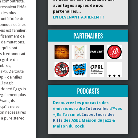
n compatriote,
avantages auprès de nos
ressaient l’idée
partenaires…
 des plus
EN DEVENANT ADHÉRENT !
runté l’idée de
onnues et à les
s est familier,
PARTENAIRES
uffisamment de
s de mutations.
 qu’ils ont
ts fredonnerait
 griffe de
ombres,
akt). De toute
Up » de Miles
l s’agit
andoned Eggs in
PODCASTS
 également plus
vans, ils
Découvrez les podcasts des
qu’ils ne se
émissions radio
Intervalles
d’Yves
ion nécessaires
«JB» Tassin et
Inspecteurs des
s a pure stereo
Riffs
des ASBL Maison du Jazz &
Maison du Rock.