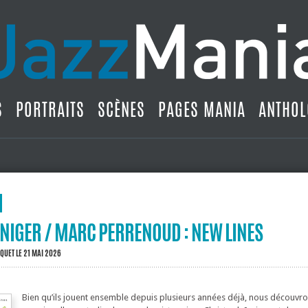
S
PORTRAITS
SCÈNES
PAGES MANIA
ANTHOL
NIGER / MARC PERRENOUD : NEW LINES
IQUET
LE 21 MAI 2026
Bien qu’ils jouent ensemble depuis plusieurs années déjà, nous découvron