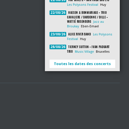
22/08/26
Les Polysons Festival
Huy
HAESEN & BONMARIAGE + TRIO
22/08/26
CAVALIERE / DARDENNE / DILLE +
WATTIÉ ROSENBERG
Jazz au
Broukay
Eben-Emael
ALICE RIVER BAND
23/08/26
Les Polysons
Festival
Huy
TIERNEY SUTTON + IVAN PADUART
28/08/26
TRIO
Music Village
Bruxelles
Toutes les dates des concerts