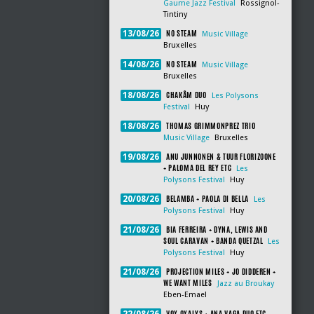
Gaume Jazz Festival
Rossignol-
Tintiny
NO STEAM
13/08/26
Music Village
Bruxelles
NO STEAM
14/08/26
Music Village
Bruxelles
CHAKÂM DUO
18/08/26
Les Polysons
Festival
Huy
THOMAS GRIMMONPREZ TRIO
18/08/26
Music Village
Bruxelles
ANU JUNNONEN & TUUR FLORIZOONE
19/08/26
+ PALOMA DEL REY ETC
Les
Polysons Festival
Huy
BELAMBA + PAOLA DI BELLA
20/08/26
Les
Polysons Festival
Huy
BIA FERREIRA + DYNA, LEWIS AND
21/08/26
SOUL CARAVAN + BANDA QUETZAL
Les
Polysons Festival
Huy
PROJECTION MILES + JO DIDDEREN +
21/08/26
WE WANT MILES
Jazz au Broukay
Eben-Emael
VOX OXALYS + ANA VAGA DUO ETC