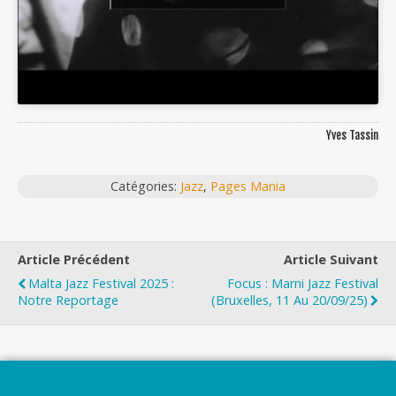
Yves Tassin
Catégories:
Jazz
,
Pages Mania
Article Précédent
Article Suivant
Malta Jazz Festival 2025 :
Focus : Marni Jazz Festival
Notre Reportage
(Bruxelles, 11 Au 20/09/25)
Top