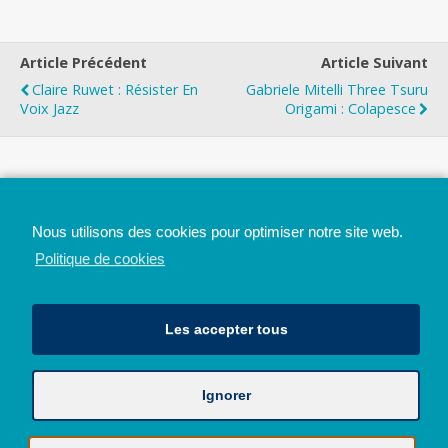
Article Précédent
Article Suivant
Claire Ruwet : Résister En
Gabriele Mitelli Three Tsuru
Voix Jazz
Origami : Colapesce
Top
Nous utilisons des cookies pour optimiser notre site web.
Mobile
Bureau
Politique de cookies
Les accepter tous
Ignorer
Avec le soutien de la Province de Liège
© 2026 - Tous droits réservés - JazzMania