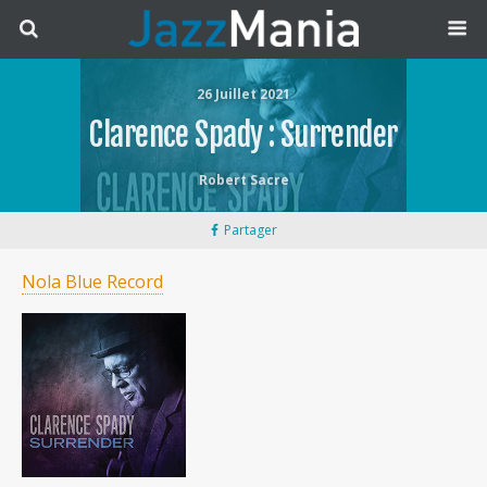
26 Juillet 2021
Clarence Spady : Surrender
Robert Sacre
Partager
Nola Blue Record