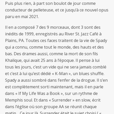
Puis plus rien, à part son boulot de jour comme
conducteur de pelleteuse, et ce jusqu’à ce nouvel opus
paru en mai 2021.
Il en a composé 7 des 9 morceaux, dont 3 sont des
inédits de 1999, enregistrés au River St. Jazz Café à
Plains, PA. Toutes ces faces traitent de la vie de Spady
qui a connu, comme tout le monde, des hauts et des
bas. Des drames aussi, comme la mort de son fils
Khalique, qui avait 25 ans à l’époque. Il pense à lui
tous les jours, c’est un vide qui ne sera jamais comblé
et c’est à lui qu’est dédié « K-Man », un blues shuffle.
Spady a aussi sombré dans l’enfer de la drogue. Il s’en
est complètement sorti maintenant, mais il en parle
dans « If My Life Was a Book », sur un rythme de
Memphis soul. Et dans « Surrender » en slow, écrit
dans l’église où son groupe AA se réunit chaque
matin… Ce jour là, Surrender était le sujet choisi,( « …