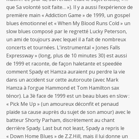
que Sa volonté soit faite… »). Il y a aussi l’expérience de
première main « Addiction Game » de 1999, un gospel
blues émotionnel et « When My Blood Runs Cold » un
slow blues composé par le regretté Lucky Peterson,
un ami de toujours avec lequel il a fait de nombreux
concerts et tournées. L’instrumental « Jones Falls
Expressway » (long, plus de 10 minutes 30) est aussi
de 1999 et raconte, de façon haletante et speedée
comment Spady et Hamza auraient pu perdre la vie
dans un accident sur cette autoroute (avec Mark
Hamza à l’orgue Hammond et Tom Hamilton sax
ténor). La 3è face de 1999 est un beau blues en slow :
« Pick Me Up » (un amoureux déconfit et penaud
plaide sa cause auprès du sujet de son amour) avec le
batteur Shorty Parham, discrètement au chant
derrière Spady. Last but not least, Spady a repris le
« Down Home Blues » de Z.Z.Hill, mais il lui donne un