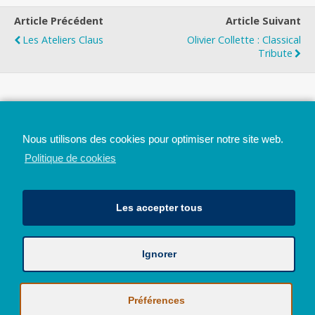
Article Précédent
Article Suivant
Les Ateliers Claus
Olivier Collette : Classical
Tribute
Top
Nous utilisons des cookies pour optimiser notre site web.
Mobile
Bureau
Politique de cookies
Les accepter tous
Ignorer
Avec le soutien de la Province de Liège
© 2026 - Tous droits réservés - JazzMania
Politique en matière de confidentialité et de vie privée
|
Politique de
Préférences
cookies (UE)