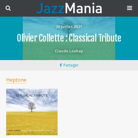
26 Juillet 2021
Olivier Collette : Classical Tribute
Claude Loxhay
Partager
Heptone