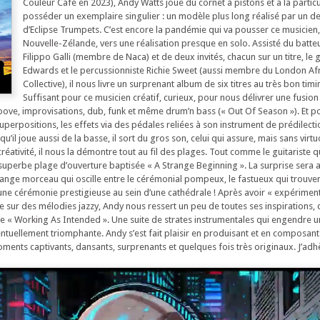
Couleur Café en 2023), Andy Watts joue du cornet à pistons et a la particu
posséder un exemplaire singulier : un modèle plus long réalisé par un d
d’Eclipse Trumpets. C’est encore la pandémie qui va pousser ce musicien, 
Nouvelle-Zélande, vers une réalisation presque en solo. Assisté du batte
Filippo Galli (membre de Naca) et de deux invités, chacun sur un titre, le g
Edwards et le percussionniste Richie Sweet (aussi membre du London Af
Collective), il nous livre un surprenant album de six titres au très bon timi
Suffisant pour ce musicien créatif, curieux, pour nous délivrer une fusion
oove, improvisations, dub, funk et même drum’n bass (« Out Of Season »). Et po
s superpositions, les effets via des pédales reliées à son instrument de prédilectio
u’il joue aussi de la basse, il sort du gros son, celui qui assure, mais sans virtuo
créativité, il nous la démontre tout au fil des plages. Tout comme le guitariste q
a superbe plage d’ouverture baptisée « A Strange Beginning ». La surprise sera 
étrange morceau qui oscille entre le cérémonial pompeux, le fastueux qui trouver
une cérémonie prestigieuse au sein d’une cathédrale ! Après avoir « expériment
e sur des mélodies jazzy, Andy nous ressert un peu de toutes ses inspirations, 
nale « Working As Intended ». Une suite de strates instrumentales qui engendre 
entuellement triomphante. Andy s’est fait plaisir en produisant et en composan
ents captivants, dansants, surprenants et quelques fois très originaux. J’adh