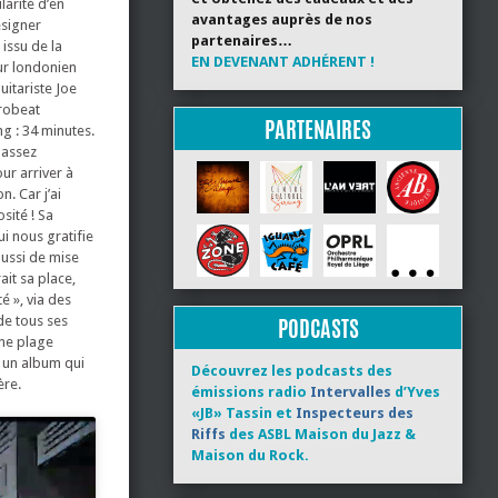
larité d’en
avantages auprès de nos
esigner
partenaires…
issu de la
EN DEVENANT ADHÉRENT !
ur londonien
uitariste Joe
robeat
PARTENAIRES
ng : 34 minutes.
 assez
ur arriver à
n. Car j’ai
sité ! Sa
ui nous gratifie
aussi de mise
ait sa place,
é », via des
de tous ses
PODCASTS
une plage
t un album qui
Découvrez les podcasts des
ère.
émissions radio
Intervalles
d’Yves
«JB» Tassin et
Inspecteurs des
Riffs
des ASBL Maison du Jazz &
Maison du Rock.