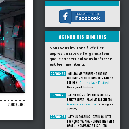
AGENDA DES CONCERTS
Nous vous invitons à vérifier
auprès du site de l’organisateur
que le concert qui vous intéresse
est bien maintenu.
GUILLAUME VIERSET + BARBARA
07/08/26
WIERNIK + AIRELLE BESSON + BJO / N.
LORIERS
Gaume Jazz Festival
Rossignol-Tintiny
AN PIERLÉ + STÉPHANE MERCIER +
08/08/26
ERIK TRUFFAZ + MAXIME BLESIN ETC
Claudy Jalet
Gaume Jazz Festival
Rossignol-
Tintiny
ARTHUR POSSING + OZAIN QUINTET +
09/08/26
FRANÇOIS VAIANA + UNDER THE REEFS
ORCH. + HOMMAGE À E.S.T. ETC