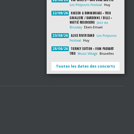
22/08/26
Les Polysons Festival
Huy
HAESEN & BONMARIAGE + TRIO
22/08/26
CAVALIERE / DARDENNE / DILLE +
WATTIÉ ROSENBERG
Jazz au
Broukay
Eben-Emael
ALICE RIVER BAND
23/08/26
Les Polysons
Festival
Huy
TIERNEY SUTTON + IVAN PADUART
28/08/26
TRIO
Music Village
Bruxelles
Toutes les dates des concerts