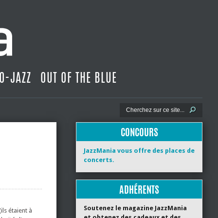
O-JAZZ
OUT OF THE BLUE
CONCOURS
JazzMania vous offre des places de
concerts.
ADHÉRENTS
Soutenez le magazine JazzMania
ls étaient à
et obtenez des cadeaux et des