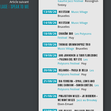
Gaume Jazz Festival
Rossignol-
Article suivant
Tintiny
 LAGE : SPEAK TO ME
NO STEAM
13/08/26
Music Village
Bruxelles
NO STEAM
14/08/26
Music Village
Bruxelles
CHAKÂM DUO
18/08/26
Les Polysons
Festival
Huy
THOMAS GRIMMONPREZ TRIO
18/08/26
Music Village
Bruxelles
ANU JUNNONEN & TUUR FLORIZOONE
19/08/26
+ PALOMA DEL REY ETC
Les
Polysons Festival
Huy
BELAMBA + PAOLA DI BELLA
20/08/26
Les
Polysons Festival
Huy
BIA FERREIRA + DYNA, LEWIS AND
21/08/26
SOUL CARAVAN + BANDA QUETZAL
Les
Polysons Festival
Huy
PROJECTION MILES + JO DIDDEREN +
21/08/26
WE WANT MILES
Jazz au Broukay
Eben-Emael
VOX OXALYS + ANA VAGA DUO ETC