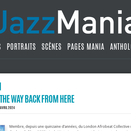
S
PORTRAITS
SCÈNES
PAGES MANIA
ANTHOL
 THE WAY BACK FROM HERE
 AVRIL 2024
Membre, depuis une quinzaine d’années, du London Afrobeat Collective (i