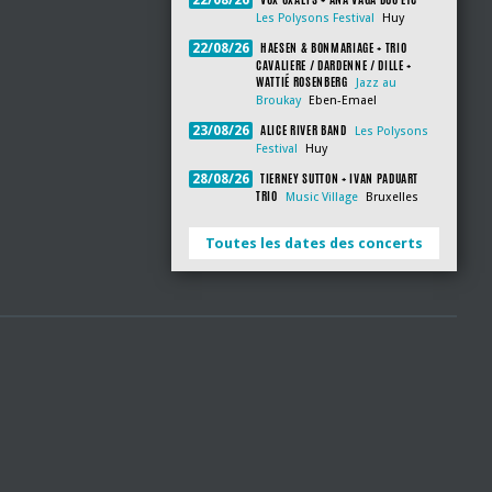
22/08/26
Les Polysons Festival
Huy
HAESEN & BONMARIAGE + TRIO
22/08/26
CAVALIERE / DARDENNE / DILLE +
WATTIÉ ROSENBERG
Jazz au
Broukay
Eben-Emael
ALICE RIVER BAND
23/08/26
Les Polysons
Festival
Huy
TIERNEY SUTTON + IVAN PADUART
28/08/26
TRIO
Music Village
Bruxelles
Toutes les dates des concerts