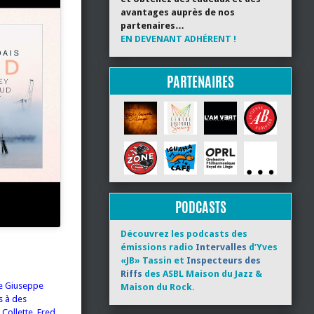
avantages auprès de nos
partenaires…
EN DEVENANT ADHÉRENT !
PARTENAIRES
PODCASTS
Découvrez les podcasts des
émissions radio
Intervalles
d’Yves
«JB» Tassin et
Inspecteurs des
Riffs
des ASBL Maison du Jazz &
te Giuseppe
Maison du Rock.
s à des
Collette, Fred