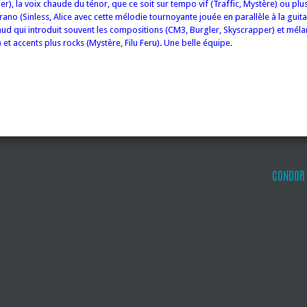
), la voix chaude du ténor, que ce soit sur tempo vif (Traffic, Mystère) ou plus
rano (Sinless, Alice avec cette mélodie tournoyante jouée en parallèle à la guitar
aud qui introduit souvent les compositions (CM3, Burgler, Skyscrapper) et mél
 et accents plus rocks (Mystère, Filu Feru). Une belle équipe.
CONDOR 