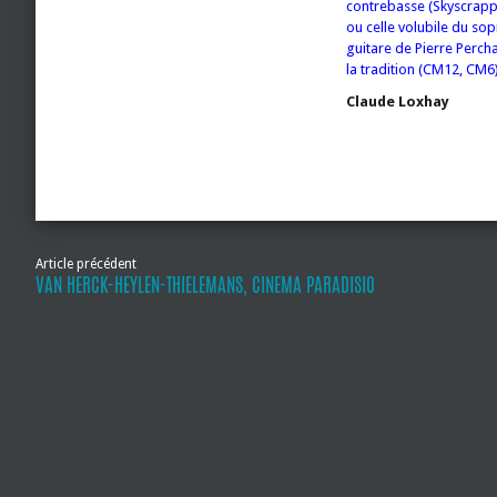
contrebasse (Skyscrapper
ou celle volubile du sop
guitare de Pierre Perch
la tradition (CM12, CM6)
Claude Loxhay
Article précédent
VAN HERCK-HEYLEN-THIELEMANS, CINEMA PARADISIO