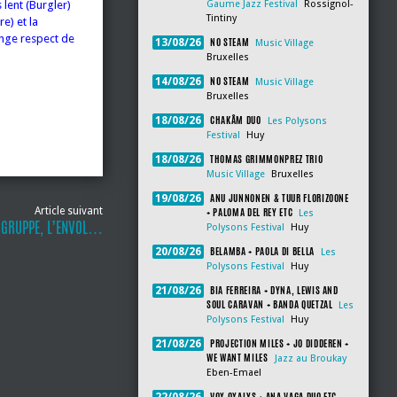
 lent (Burgler)
Gaume Jazz Festival
Rossignol-
Tintiny
e) et la
ange respect de
NO STEAM
13/08/26
Music Village
Bruxelles
NO STEAM
14/08/26
Music Village
Bruxelles
CHAKÂM DUO
18/08/26
Les Polysons
Festival
Huy
THOMAS GRIMMONPREZ TRIO
18/08/26
Music Village
Bruxelles
ANU JUNNONEN & TUUR FLORIZOONE
19/08/26
Article suivant
+ PALOMA DEL REY ETC
Les
GRUPPE, L’ENVOL…
Polysons Festival
Huy
BELAMBA + PAOLA DI BELLA
20/08/26
Les
Polysons Festival
Huy
BIA FERREIRA + DYNA, LEWIS AND
21/08/26
SOUL CARAVAN + BANDA QUETZAL
Les
Polysons Festival
Huy
PROJECTION MILES + JO DIDDEREN +
21/08/26
WE WANT MILES
Jazz au Broukay
Eben-Emael
VOX OXALYS + ANA VAGA DUO ETC