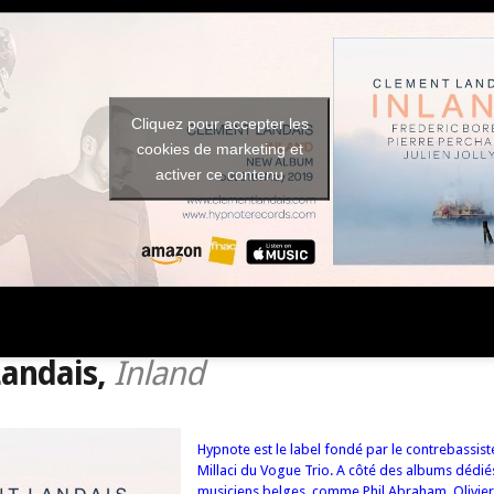
Cliquez pour accepter les
cookies de marketing et
activer ce contenu
andais,
Inland
Hypnote est le label fondé par le contrebassis
Millaci du Vogue Trio. A côté des albums dédié
musiciens belges, comme Phil Abraham, Olivier 