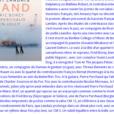
Delplancq ou Mathieu Robert, le contrebassiste
italienne a aussi ouvert les portes de son label 
musiciens français, tels Amaury Faye ou Vincent 
le premier album personnel du bassiste frança
Landais. Après des études de contrebasse class
s’est tourné vers le jazz, en compagnie de Ricar
de Joëlle Léandre. Après une rencontre avec La
il s’est inscrit au Berklee College of Music de Bo
accompagné le pianiste Giovanni Mirabassi et l
Laurent Dehors. Le voici à la tête d’un quartet 
saxophones ténor et soprano, Fred Borey, bie
public liégeois : avec son complice Yoann Loust
Dog, il a enregistré “Live At The Jacques Pelzer J
’Unitrio, en compagnie de Damien Argentieri (orgue); avec Threee Elements en
erbaum ou avec le quartet du contrebassiste François Bernat (Hommage à la m
si pu l’entendre au sein du Butterflies Trio. A la guitare, Pierre Perchaud qui fai
e Charlier-Sourisse et du Fox Trio avec le contrebassiste Nicolas Moreaux. A la
onnels, Julien Joly qu’on peut entendre dans un trio réunissant Pierre Perchaud 
n Maire. Bref, un quartet qui repose sur un vrai projet commun comme le mont
sitions de Fred Borey (Skyscrapper et Sinless), une de Pierre Perchaud (Burgler
mélodies empreintes de poésie comme la valse CM 12, en référence à une class
rondissement de Paris, que Landais prolonge dans un climat plus rock, avec u
sur un rythme deux fois plus lent, sur CM 3. Un subtil équilibre entre la belle so