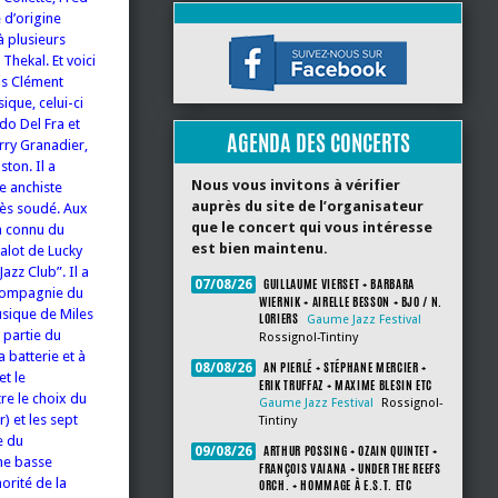
 d’origine
à plusieurs
Thekal. Et voici
is Clément
ique, celui-ci
do Del Fra et
AGENDA DES CONCERTS
rry Granadier,
ston. Il a
Nous vous invitons à vérifier
e anchiste
auprès du site de l’organisateur
très soudé. Aux
que le concert qui vous intéresse
n connu du
est bien maintenu.
alot de Lucky
azz Club”. Il a
GUILLAUME VIERSET + BARBARA
07/08/26
 compagnie du
WIERNIK + AIRELLE BESSON + BJO / N.
usique de Miles
LORIERS
Gaume Jazz Festival
t partie du
Rossignol-Tintiny
 batterie et à
AN PIERLÉ + STÉPHANE MERCIER +
08/08/26
et le
ERIK TRUFFAZ + MAXIME BLESIN ETC
re le choix du
Gaume Jazz Festival
Rossignol-
) et les sept
Tintiny
e du
ARTHUR POSSING + OZAIN QUINTET +
09/08/26
ne basse
FRANÇOIS VAIANA + UNDER THE REEFS
norité de la
ORCH. + HOMMAGE À E.S.T. ETC