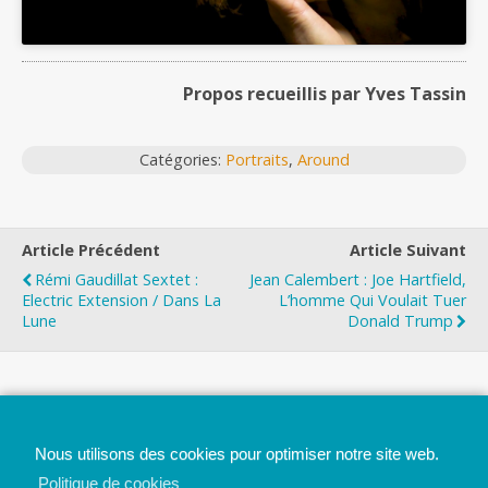
Propos recueillis par Yves Tassin
Catégories:
Portraits
,
Around
Article Précédent
Article Suivant
Rémi Gaudillat Sextet :
Jean Calembert : Joe Hartfield,
Electric Extension / Dans La
L’homme Qui Voulait Tuer
Lune
Donald Trump
Top
Nous utilisons des cookies pour optimiser notre site web.
Mobile
Bureau
Politique de cookies