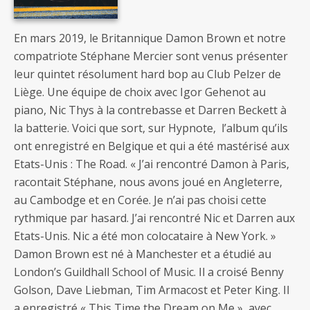
En mars 2019, le Britannique Damon Brown et notre
compatriote Stéphane Mercier sont venus présenter
leur quintet résolument hard bop au Club Pelzer de
Liège. Une équipe de choix avec Igor Gehenot au
piano, Nic Thys à la contrebasse et Darren Beckett à
la batterie. Voici que sort, sur Hypnote, l’album qu’ils
ont enregistré en Belgique et qui a été mastérisé aux
Etats-Unis : The Road. « J’ai rencontré Damon à Paris,
racontait Stéphane, nous avons joué en Angleterre,
au Cambodge et en Corée. Je n’ai pas choisi cette
rythmique par hasard. J’ai rencontré Nic et Darren aux
Etats-Unis. Nic a été mon colocataire à New York. »
Damon Brown est né à Manchester et a étudié au
London’s Guildhall School of Music. Il a croisé Benny
Golson, Dave Liebman, Tim Armacost et Peter King. Il
a enregistré « This Time the Dream on Me », avec