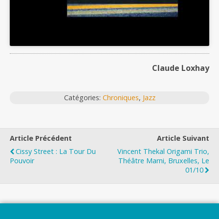
Claude Loxhay
Catégories:
Chroniques
,
Jazz
Article Précédent
Article Suivant
Cissy Street : La Tour Du
Vincent Thekal Origami Trio,
Pouvoir
Théâtre Marni, Bruxelles, Le
01/10
Top