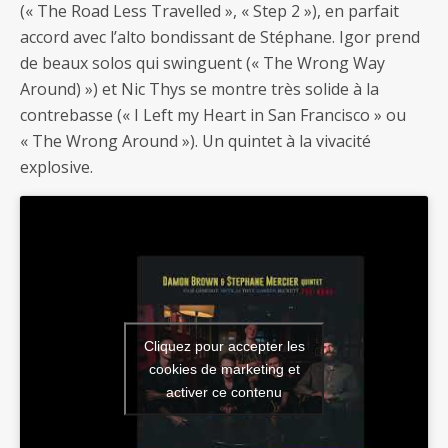
(« The Road Less Travelled », « Step 2 »), en parfait
accord avec l’alto bondissant de Stéphane. Igor prend
de beaux solos qui swinguent (« The Wrong Way
Around) ») et Nic Thys se montre très solide à la
contrebasse (« I Left my Heart in San Francisco » ou
« The Wrong Around »). Un quintet à la vivacité
explosive.
Cliquez pour accepter les
cookies de marketing et
activer ce contenu