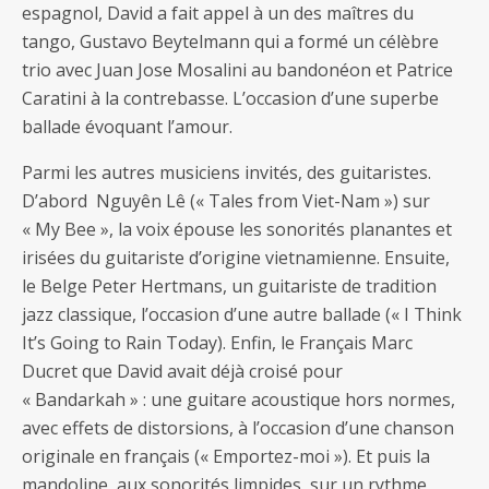
espagnol, David a fait appel à un des maîtres du
tango, Gustavo Beytelmann qui a formé un célèbre
trio avec Juan Jose Mosalini au bandonéon et Patrice
Caratini à la contrebasse. L’occasion d’une superbe
ballade évoquant l’amour.
Parmi les autres musiciens invités, des guitaristes.
D’abord Nguyên Lê (« Tales from Viet-Nam ») sur
« My Bee », la voix épouse les sonorités planantes et
irisées du guitariste d’origine vietnamienne. Ensuite,
le Belge Peter Hertmans, un guitariste de tradition
jazz classique, l’occasion d’une autre ballade (« I Think
It’s Going to Rain Today). Enfin, le Français Marc
Ducret que David avait déjà croisé pour
« Bandarkah » : une guitare acoustique hors normes,
avec effets de distorsions, à l’occasion d’une chanson
originale en français (« Emportez-moi »). Et puis la
mandoline, aux sonorités limpides, sur un rythme