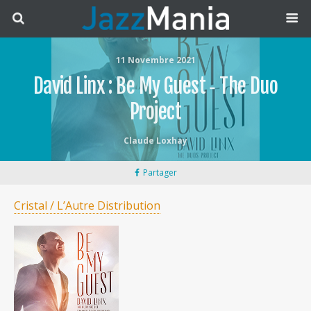
11 Novembre 2021
David Linx : Be My Guest ‐ The Duo
Project
Claude Loxhay
Partager
Cristal / L’Autre Distribution