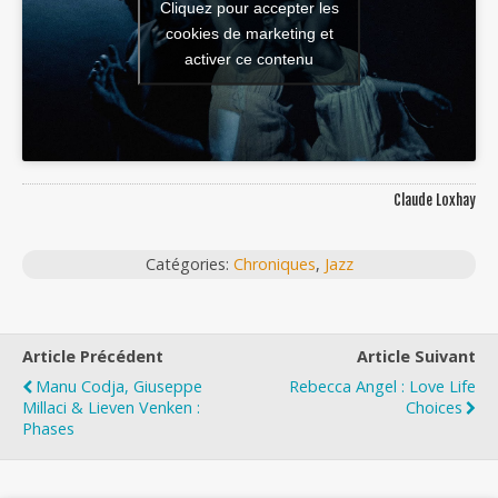
Cliquez pour accepter les
cookies de marketing et
activer ce contenu
Claude Loxhay
Catégories:
Chroniques
,
Jazz
Article Précédent
Article Suivant
Manu Codja, Giuseppe
Rebecca Angel : Love Life
Millaci & Lieven Venken :
Choices
Phases