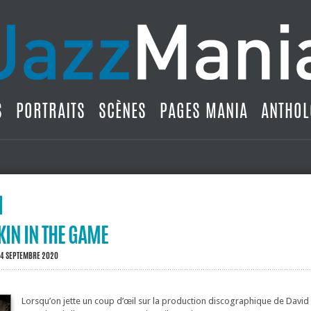
S
PORTRAITS
SCÈNES
PAGES MANIA
ANTHOL
KIN IN THE GAME
14 SEPTEMBRE 2020
Lorsqu’on jette un coup d’œil sur la production discographique de David L