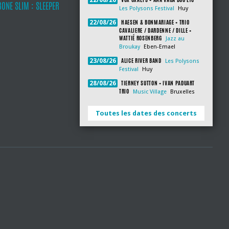
22/08/26
ONE SLIM : SLEEPER
Les Polysons Festival
Huy
HAESEN & BONMARIAGE + TRIO
22/08/26
CAVALIERE / DARDENNE / DILLE +
WATTIÉ ROSENBERG
Jazz au
Broukay
Eben-Emael
ALICE RIVER BAND
23/08/26
Les Polysons
Festival
Huy
TIERNEY SUTTON + IVAN PADUART
28/08/26
TRIO
Music Village
Bruxelles
Toutes les dates des concerts