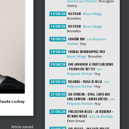
Gaume Jazz Festival
Rossignol-
Tintiny
NO STEAM
13/08/26
Music Village
Bruxelles
NO STEAM
14/08/26
Music Village
Bruxelles
CHAKÂM DUO
18/08/26
Les Polysons
Festival
Huy
THOMAS GRIMMONPREZ TRIO
18/08/26
Music Village
Bruxelles
ANU JUNNONEN & TUUR FLORIZOONE
19/08/26
+ PALOMA DEL REY ETC
Les
Polysons Festival
Huy
BELAMBA + PAOLA DI BELLA
20/08/26
Les
Polysons Festival
Huy
BIA FERREIRA + DYNA, LEWIS AND
21/08/26
SOUL CARAVAN + BANDA QUETZAL
Les
Claude Loxhay
Polysons Festival
Huy
PROJECTION MILES + JO DIDDEREN +
21/08/26
WE WANT MILES
Jazz au Broukay
Eben-Emael
Article suivant
VOX OXALYS + ANA VAGA DUO ETC