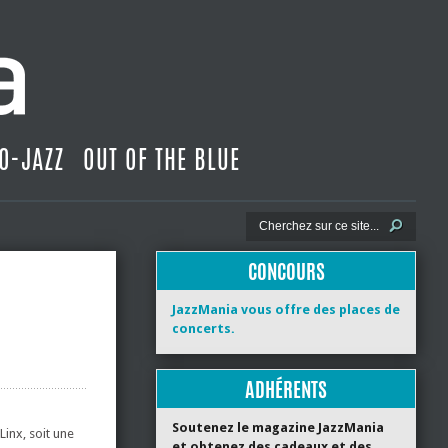
O-JAZZ
OUT OF THE BLUE
CONCOURS
JazzMania vous offre des places de
concerts.
ADHÉRENTS
Soutenez le magazine JazzMania
inx, soit une
et obtenez des cadeaux et des