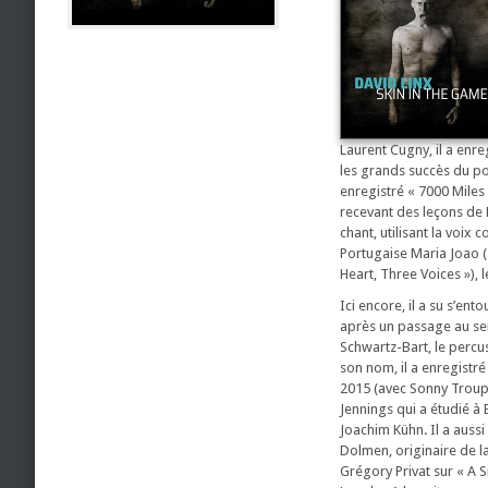
Laurent Cugny, il a enre
les grands succès du po
enregistré « 7000 Miles 
recevant des leçons de K
chant, utilisant la voix 
Portugaise Maria Joao («
Heart, Three Voices »), 
Ici encore, il a su s’en
après un passage au sei
Schwartz-Bart, le percus
son nom, il a enregistré
2015 (avec Sonny Troupé
Jennings qui a étudié à B
Joachim Kühn. Il a aussi
Dolmen, originaire de la
Grégory Privat sur « A S