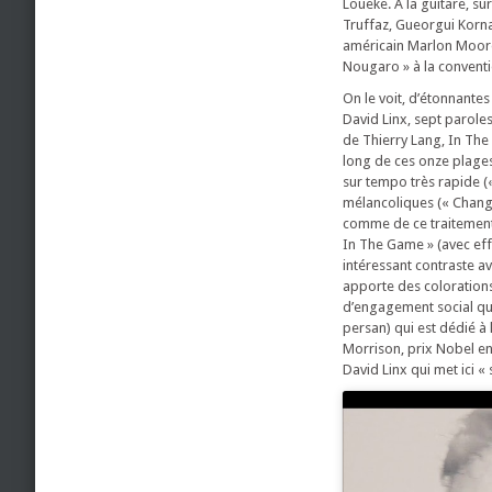
Loueke. A la guitare, su
Truffaz, Gueorgui Korna
américain Marlon Moore 
Nougaro » à la conventi
On le voit, d’étonnante
David Linx, sept parole
de Thierry Lang, In The
long de ces onze plages
sur tempo très rapide (
mélancoliques (« Change
comme de ce traitement o
In The Game » (avec ef
intéressant contraste a
apporte des colorations
d’engagement social qui
persan) qui est dédié à
Morrison, prix Nobel en
David Linx qui met ici « 