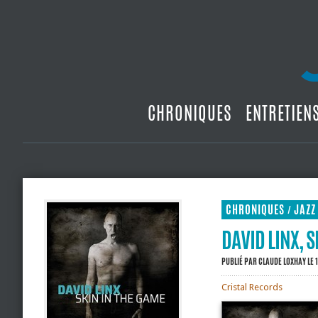
CHRONIQUES
ENTRETIEN
CHRONIQUES
JAZZ
/
DAVID LINX, S
PUBLIÉ PAR
CLAUDE LOXHAY
LE 
Cristal Records