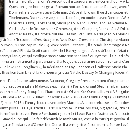
trentaine d’albums, on s’aperçoit qu’il a toujours su s’entourer. Pour « A L
Question », en hommage à l’écrivain noir américain James Baldwin, avec 
Dormael, il a côtoyé Steve Coleman, Deborah Brown, Byard Lancaster et
Thielemans. Durant une vingtaine d’années, en binôme avec Diederik Wissel
Fabrizio Cassol, Paolo Fresu, Maria Joao, Marc Ducret, Jacques Schwarz
Codjia. Avec le Brussels Jazz Orchestra, de « Changing Faces » à « A Diff
Another Bess », il a croisé Natalie Dessay, Ivan Lins, Maria Joao ou Mario
gistré la « Tectonique Des Nuages ». Avec David Chevallier et Christophe Monniot
p-rock (Is That Pop Music ? »). Avec André Ceccarelli, il a rendu hommage à 
». Il a croisé Rhoda Scott comme Michel Hatzigeorgiou. A ses débuts, il s’était r
enny Clarke, ce qui explique sans doute son sens inné du rythme. Il a aussi rév
comme un instrument à part entière. Il a toujours aussi aimé se confronter à d’aut
 Follow The Songlines »), la néerlandaise Fay Claassen et l’Italienne Maria Pia 
le Brésilien Ivan Lins et la chanteuse lyrique Natalie Dessay (« Changing Faces »)
tourer d’une équipe talentueuse. Au piano, Grégory Privat, musicien d’origine mar
n du groupe antillais Malavoi, s’est installé à Paris, croisant Stéphane Belmon
sionniste Sonny Troupé ou l’harmoniciste Olivier Ker Ourio (album « A Singular I
 « Ki Kolé » en 2011, « Tales Of Cyparis » en 2013 (avec Manu Codjia), « Lumine
) et en 2016 « Family Tree » (avec Linley Marthe). A la contrebasse, le Canadie
anff puis à La Haye. Etabli à Paris, il a croisé Dhafer Youssef, Nguyen Lê, Rita M
 formé un trio avec Pierre Perchaud (guitare) et Leon Parker (batterie). A la bat
 Guadeloupe qui lui a fait découvrir le tambour Ka, cher à la musique gwoka. Il
ingular Insularity » d’Olivier Ker Ourio, Il a enregistré, à son nom, « Tonbé Lévé 