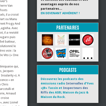
over’s
avantages auprès de nos
Pierre Van
partenaires…
 Toots
EN DEVENANT ADHÉRENT !
s, il a croisé
-Bart ou Manu
erent Progy And
PARTENAIRES
 Laginha. Avec
, il a revisité
Nougaro puis
êvé batteur,
olutionné le
res voix : la
De Vito (« One
.
tiniquaise qui,
PODCASTS
do, Jacques
nsularity »). A
Découvrez les podcasts des
scence » en
émissions radio
Intervalles
d’Yves
n Chris
«JB» Tassin et
Inspecteurs des
arcotulli et
Riffs
des ASBL Maison du Jazz &
terie, Arnaud
Maison du Rock.
 croise
», avec Lionel