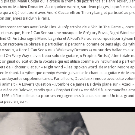
r 5 plages, Manu Codjia qui a croisé la crème du jazz français : Henri Texier, Dan
zov ou Mathieu Donarier. Au « spoken word », sur deux plages, le poète et sl
qui a déjà collaboré avec André Ceccarelli ou Thierry Lang et participé au pro
on sur James Baldwin à Paris.
s interconnections avec David Linx. Au répertoire de « Skin In The Game », onze
s et musique, Here I Can See sur une musique de Grégory Privat, Night Wind s
 End Of An Idea signé Mario Laginha et A Fool’s Paradise composé par Sylvain 
, on retrouve ce phrasé si particulier, si personnel comme ce sens aigu du ryth
« Azadi », « Here I Can See » ou « Walkaway Dreams ») ou sur des ballades aux
d On Every Way », avec beau solo de guitare, « Prophet Birds »). Une totale ma
riginal du scat et de la vocalise qui est utilisé comme un instrument à part ent
fets de « chœur ») et sur « Night Wind », les spoken word de Marlon Moore ap
vec le chant. La rythmique omniprésente galvanise le chant et la guitare de Man
 ondoyantes supplémentaires. Par ailleurs, David Linx renoue avec cette volon
 animait « A Lover’s Question ». L’ombre de James Baldwin plane sur « Azadi » (
 la nièce de Baldwin, tandis que « Prophet Birds » est dédié à la romancière am
 1993 célèbre elle aussi pour ses engagements à la cause noire. Un tout gran
sa peau en jeu ».