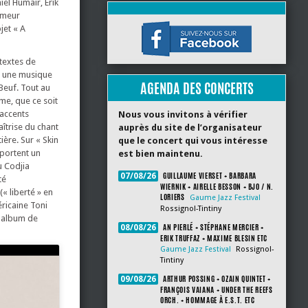
iel Humair, Erik
ameur
jet « A
 textes de
ur une musique
AGENDA DES CONCERTS
Beuf. Tout au
me, que ce soit
 accents
Nous vous invitons à vérifier
îtrise du chant
auprès du site de l’organisateur
ière. Sur « Skin
que le concert qui vous intéresse
portent un
est bien maintenu.
u Codjia
GUILLAUME VIERSET + BARBARA
07/08/26
té
WIERNIK + AIRELLE BESSON + BJO / N.
« liberté » en
LORIERS
Gaume Jazz Festival
éricaine Toni
Rossignol-Tintiny
d album de
AN PIERLÉ + STÉPHANE MERCIER +
08/08/26
ERIK TRUFFAZ + MAXIME BLESIN ETC
Gaume Jazz Festival
Rossignol-
Tintiny
ARTHUR POSSING + OZAIN QUINTET +
09/08/26
FRANÇOIS VAIANA + UNDER THE REEFS
ORCH. + HOMMAGE À E.S.T. ETC