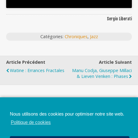
Sergio Liberati
Catégories:
Chroniques
,
Jazz
Article Précédent
Article Suivant
Watine : Errances Fractales
Manu Codja, Giuseppe Millaci
& Lieven Venken : Phases
Top
Nous utilisons des cookies pour optimiser notre site web.
Mobile
Bureau
Politique de cookies