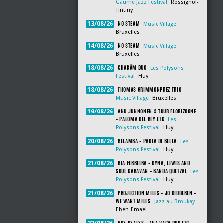
Gaume Jazz Festival
Rossignol-
Tintiny
NO STEAM
13/08/26
Music Village
Bruxelles
NO STEAM
14/08/26
Music Village
Bruxelles
CHAKÂM DUO
18/08/26
Les Polysons
Festival
Huy
THOMAS GRIMMONPREZ TRIO
18/08/26
Music Village
Bruxelles
ANU JUNNONEN & TUUR FLORIZOONE
19/08/26
+ PALOMA DEL REY ETC
Les
Polysons Festival
Huy
BELAMBA + PAOLA DI BELLA
20/08/26
Les
Polysons Festival
Huy
BIA FERREIRA + DYNA, LEWIS AND
21/08/26
SOUL CARAVAN + BANDA QUETZAL
Les
Polysons Festival
Huy
PROJECTION MILES + JO DIDDEREN +
21/08/26
WE WANT MILES
Jazz au Broukay
Eben-Emael
VOX OXALYS + ANA VAGA DUO ETC