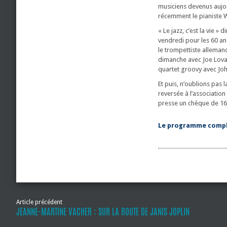
musiciens devenus aujou
récemment le pianiste W
« Le jazz, c’est la vie »
vendredi pour les 60 an
le trompettiste allemand
dimanche avec Joe Lovan
quartet groovy avec Jo
Et puis, n’oublions pas
reversée à l’association
presse un chèque de 1600
Le programme comple
Article précédent
JEANNE-MARTINE VACHER : SUR LA ROUTE DE JANIS JOPLIN