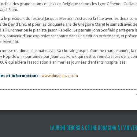
rd’hui des grands noms du jazz en Belgique : citons les Igor Géhénot, Guillaum
ajdi Riahi.
 dira le président du festival Jacques Mercier, c’est aussi la fête avec les deux con
s de David Linx, et pour les cinquante ans de Grégoire Maret le samedi avec 
 Till Brönner ou le pianiste Jason Rebello. Le parrain John Scofield partagera l
o, souvenir d’une explosive rencontre dans une édition précédente, et prése
hn Medeski.
 la messe du dimanche matin avec sa chorale gospel. Comme chaque année, la c
 « Hopiclown » parrainée par Jean-Luc Fonck qui s’est vu remettre lors de la co
 € qui aidera l’association à animer les journées d’enfants hospitalisés.
t et informations :
www.dinantjazz.com
LAURENT DEHORS & CÉLINE BONACINA À L’AN VERT