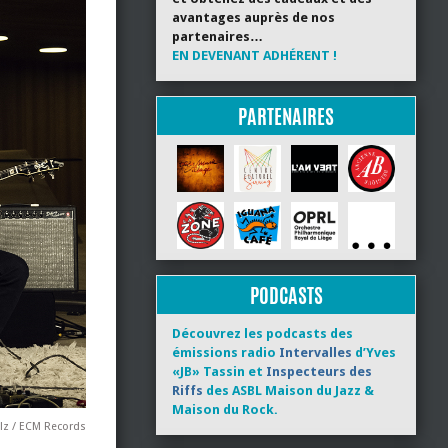
avantages auprès de nos
partenaires…
EN DEVENANT ADHÉRENT !
PARTENAIRES
PODCASTS
Découvrez les podcasts des
émissions radio
Intervalles
d’Yves
«JB» Tassin et
Inspecteurs des
Riffs
des ASBL Maison du Jazz &
Maison du Rock.
lz / ECM Records