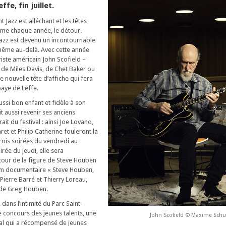
ffe, fin juillet.
Jazz est alléchant et les têtes
mme chaque année, le détour.
Jazz est devenu un incontournable
même au-delà. Avec cette année
iste américain John Scofield –
 de Miles Davis, de Chet Baker ou
e nouvelle tête d’affiche qui fera
baye de Leffe.
aussi bon enfant et fidèle à son
it aussi revenir ses anciens
rait du festival : ainsi Joe Lovano,
et et Philip Catherine fouleront la
rois soirées du vendredi au
rée du jeudi, elle sera
tour de la figure de Steve Houben
ilm documentaire « Steve Houben,
 Pierre Barré et Thierry Loreau,
o de Greg Houben.
dans l’intimité du Parc Saint-
 concours des jeunes talents, une
John Scofield © Maxime Schu
ival qui a récompensé de jeunes