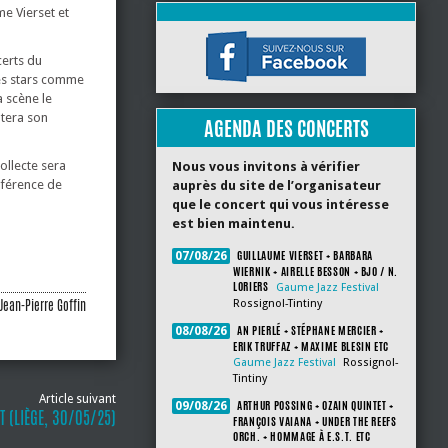
e Vierset et
certs du
des stars comme
a scène le
ntera son
AGENDA DES CONCERTS
ollecte sera
Nous vous invitons à vérifier
nférence de
auprès du site de l’organisateur
que le concert qui vous intéresse
est bien maintenu.
GUILLAUME VIERSET + BARBARA
07/08/26
WIERNIK + AIRELLE BESSON + BJO / N.
LORIERS
Gaume Jazz Festival
Jean-Pierre Goffin
Rossignol-Tintiny
AN PIERLÉ + STÉPHANE MERCIER +
08/08/26
ERIK TRUFFAZ + MAXIME BLESIN ETC
Gaume Jazz Festival
Rossignol-
Tintiny
Article suivant
ARTHUR POSSING + OZAIN QUINTET +
09/08/26
 (LIÈGE, 30/05/25)
FRANÇOIS VAIANA + UNDER THE REEFS
ORCH. + HOMMAGE À E.S.T. ETC