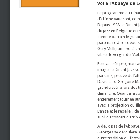
vol à l’Abbaye de Le
Le programme du Dinant 
d’affiche vaudront, co
Depuis 1998, le Dinant 
du jazz en Belgique et 
comme parrain le guitar
partenaire à ses débuts
Gery Mulligan – voilà un
vibrer le verger de l’Ab
Festival très pro, mais 
image, le Dinant Jazz vo
parrains, preuve de l’att
David Linx, Grégoire Mar
grande scène lors des t
dimanche. Quant à la soi
entièrement tournée au
avec la projection du f
L’ange et le rebelle » de
suivi du concert du tri
A deux pas de l’Abbaye, 
Georges se déroulera le
autre tradition du fest