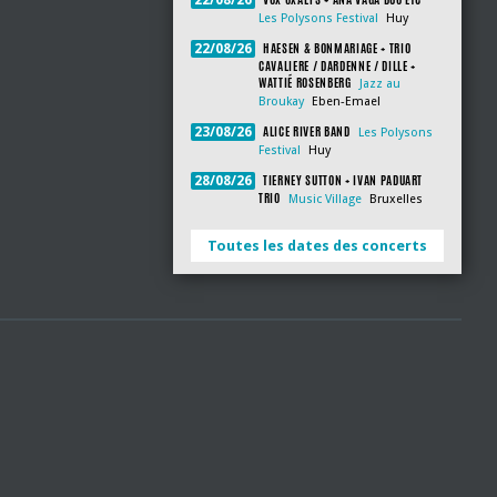
22/08/26
Les Polysons Festival
Huy
HAESEN & BONMARIAGE + TRIO
22/08/26
CAVALIERE / DARDENNE / DILLE +
WATTIÉ ROSENBERG
Jazz au
Broukay
Eben-Emael
ALICE RIVER BAND
23/08/26
Les Polysons
Festival
Huy
TIERNEY SUTTON + IVAN PADUART
28/08/26
TRIO
Music Village
Bruxelles
Toutes les dates des concerts