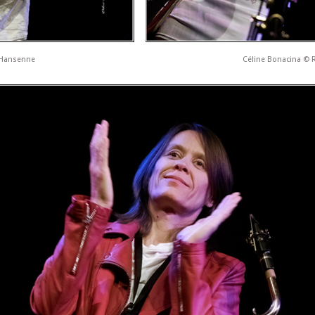
 Hansenne
Céline Bonacina ©