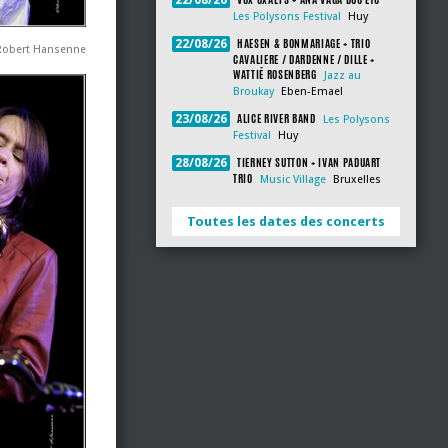
22/08/26
Les Polysons Festival
Huy
HAESEN & BONMARIAGE + TRIO
22/08/26
 Robert Hansenne
CAVALIERE / DARDENNE / DILLE +
WATTIÉ ROSENBERG
Jazz au
Broukay
Eben-Emael
ALICE RIVER BAND
23/08/26
Les Polysons
Festival
Huy
TIERNEY SUTTON + IVAN PADUART
28/08/26
TRIO
Music Village
Bruxelles
Toutes les dates des concerts