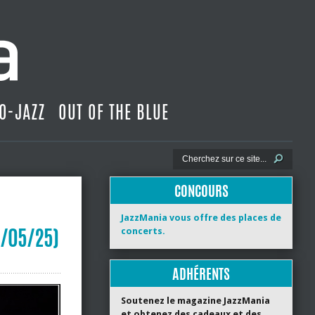
O-JAZZ
OUT OF THE BLUE
CONCOURS
JazzMania vous offre des places de
0/05/25)
concerts.
ADHÉRENTS
Soutenez le magazine JazzMania
et obtenez des cadeaux et des