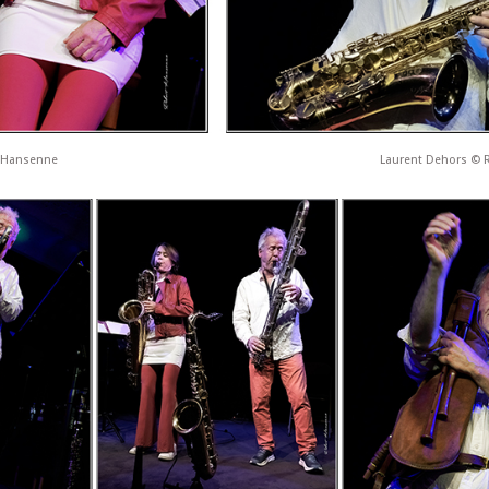
t Hansenne
Laurent Dehors © 