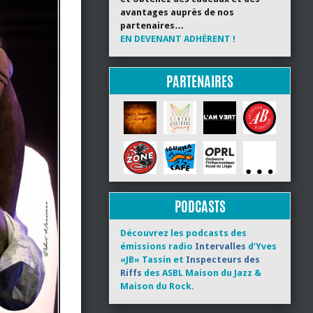
avantages auprès de nos
partenaires…
EN DEVENANT ADHÉRENT !
PARTENAIRES
PODCASTS
Découvrez les podcasts des
émissions radio
Intervalles
d’Yves
«JB» Tassin et
Inspecteurs des
Riffs
des ASBL Maison du Jazz &
Maison du Rock.