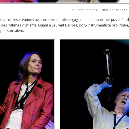
Laurent Dehors & Céline Bonacina ©
es propres créations avec un formidable engagement et invente un jazz mélo
es rythmes vivifiants. Quant à Laurent Dehors, poly-instrumentiste prolifique, 
par son talent.