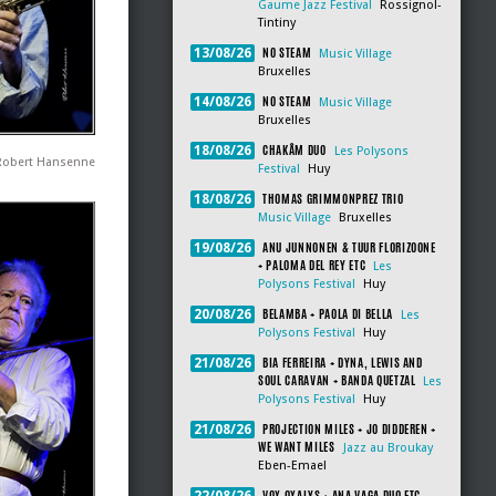
Gaume Jazz Festival
Rossignol-
Tintiny
NO STEAM
13/08/26
Music Village
Bruxelles
NO STEAM
14/08/26
Music Village
Bruxelles
CHAKÂM DUO
18/08/26
Les Polysons
Robert Hansenne
Festival
Huy
THOMAS GRIMMONPREZ TRIO
18/08/26
Music Village
Bruxelles
ANU JUNNONEN & TUUR FLORIZOONE
19/08/26
+ PALOMA DEL REY ETC
Les
Polysons Festival
Huy
BELAMBA + PAOLA DI BELLA
20/08/26
Les
Polysons Festival
Huy
BIA FERREIRA + DYNA, LEWIS AND
21/08/26
SOUL CARAVAN + BANDA QUETZAL
Les
Polysons Festival
Huy
PROJECTION MILES + JO DIDDEREN +
21/08/26
WE WANT MILES
Jazz au Broukay
Eben-Emael
VOX OXALYS + ANA VAGA DUO ETC