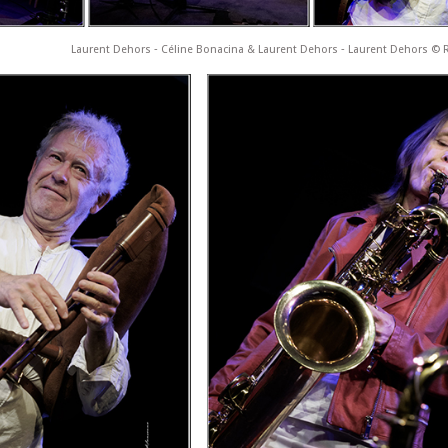
Laurent Dehors ‐ Céline Bonacina & Laurent Dehors ‐ Laurent Dehors ©