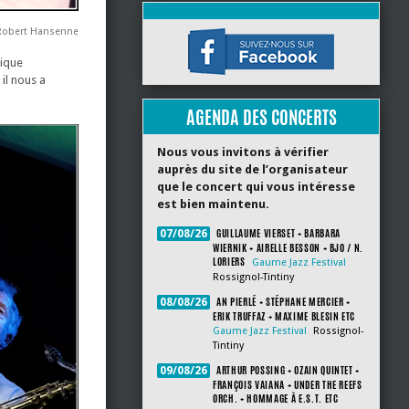
 Robert Hansenne
dique
il nous a
AGENDA DES CONCERTS
Nous vous invitons à vérifier
auprès du site de l’organisateur
que le concert qui vous intéresse
est bien maintenu.
GUILLAUME VIERSET + BARBARA
07/08/26
WIERNIK + AIRELLE BESSON + BJO / N.
LORIERS
Gaume Jazz Festival
Rossignol-Tintiny
AN PIERLÉ + STÉPHANE MERCIER +
08/08/26
ERIK TRUFFAZ + MAXIME BLESIN ETC
Gaume Jazz Festival
Rossignol-
Tintiny
ARTHUR POSSING + OZAIN QUINTET +
09/08/26
FRANÇOIS VAIANA + UNDER THE REEFS
ORCH. + HOMMAGE À E.S.T. ETC