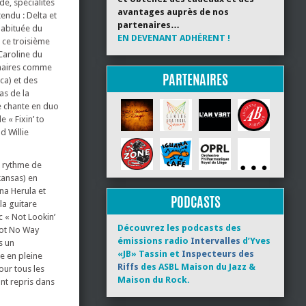
de, spécialités
avantages auprès de nos
endu : Delta et
partenaires…
 habituée du
EN DEVENANT ADHÉRENT !
 ce troisième
 Caroline du
tenaires comme
PARTENAIRES
ca) et des
as de la
le chante en duo
 « Fixin’ to
d Willie
n rythme de
kansas) en
na Herula et
PODCASTS
la guitare
c « Not Lookin’
Découvrez les podcasts des
Got No Way
émissions radio
Intervalles
d’Yves
s un
«JB» Tassin et
Inspecteurs des
e en pleine
Riffs
des ASBL Maison du Jazz &
our tous les
Maison du Rock.
nt repris dans