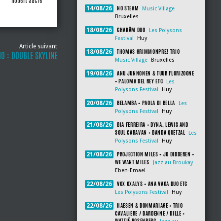
Robert Sacre
NO STEAM
14/08/26
Music Village
Bruxelles
CHAKÂM DUO
18/08/26
Les Polysons
Festival
Huy
Article suivant
THOMAS GRIMMONPREZ TRIO
18/08/26
O : DOUBLE SKYLINE
Music Village
Bruxelles
ANU JUNNONEN & TUUR FLORIZOONE
19/08/26
+ PALOMA DEL REY ETC
Les
Polysons Festival
Huy
BELAMBA + PAOLA DI BELLA
20/08/26
Les
Polysons Festival
Huy
BIA FERREIRA + DYNA, LEWIS AND
21/08/26
SOUL CARAVAN + BANDA QUETZAL
Les
Polysons Festival
Huy
PROJECTION MILES + JO DIDDEREN +
21/08/26
WE WANT MILES
Jazz au Broukay
Eben-Emael
VOX OXALYS + ANA VAGA DUO ETC
22/08/26
Les Polysons Festival
Huy
HAESEN & BONMARIAGE + TRIO
22/08/26
CAVALIERE / DARDENNE / DILLE +
WATTIÉ ROSENBERG