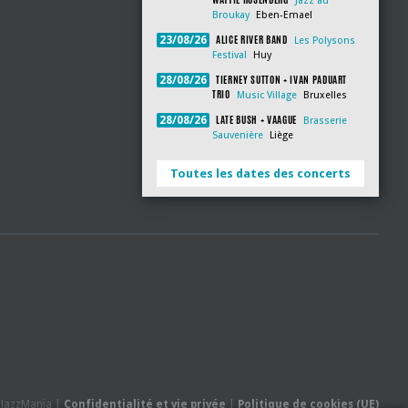
Jazz au
Broukay
Eben-Emael
ALICE RIVER BAND
23/08/26
Les Polysons
Festival
Huy
TIERNEY SUTTON + IVAN PADUART
28/08/26
TRIO
Music Village
Bruxelles
LATE BUSH + VAAGUE
28/08/26
Brasserie
Sauvenière
Liège
Toutes les dates des concerts
- JazzMania |
Confidentialité et vie privée
|
Politique de cookies (UE)