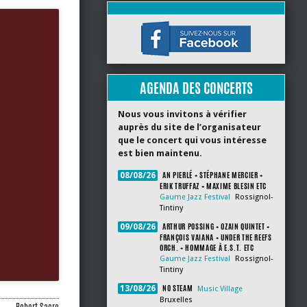
AGENDA DES CONCERTS
Nous vous invitons à vérifier
auprès du site de l’organisateur
que le concert qui vous intéresse
est bien maintenu.
AN PIERLÉ + STÉPHANE MERCIER +
08/08/26
ERIK TRUFFAZ + MAXIME BLESIN ETC
Gaume Jazz Festival
Rossignol-
Tintiny
ARTHUR POSSING + OZAIN QUINTET +
09/08/26
FRANÇOIS VAIANA + UNDER THE REEFS
ORCH. + HOMMAGE À E.S.T. ETC
Gaume Jazz Festival
Rossignol-
Tintiny
NO STEAM
13/08/26
Music Village
Bruxelles