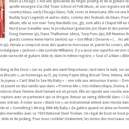
blues à Chicago. C’est une spécialiste du finger picking et de la guitare sli
qu’elle enseigne à la Old Town School of Folk Music, et son registre est ét
country blues, early Chicago blues, folk, roots et Americana. Elle est une
Buddy Guy’s Legends et autres clubs, comme des festivals de blues. Pour
album, elle et son mari Tony Nardiello (vo, gt), sont allés à Chapel Hill en
Nord pour travailler avec le producteur/guitariste Jon Shain et des par
Doug Hammer (p), Dana Thalheimer (dms), Tony Pons (tp), Bill Newton (h
guests comme Annie Harris (violon) sur « Got What I Deserve » (… les alé
avis (p). Herula a composé onze des quatorze morceaux et, parmi les covers, el
ostalgique « Jackson » (de Lucinda Williams). Il y a aussi une superbe version de
ode surexcité et guitare slide et, dans le même registre, « Soul of a Man » (Blin
ang at the Door » (un ex-petit ami vient l’importuner, tard dans la nuit), sur u
the Biscuits », un hommage au D. Jay Sonny Payne (King Biscuit Time, Helena, Ar
le joyeux « Can’t Wait to See My Baby » – une ode aux amoureux transis – Don
 et jouent en duo tandis que dans « Promise Me », très mélancolique, Donna, à 
ristesse d’une femme dont l’amant est en prison. Elle en rajoute une couche ave
 rupture avec un partenaire qui se drogue. Retour au swing débridé dans « I 
c entrain. À noter aussi « Black Ice », un instrumental enlevé avec Herula dan
slide et « Something’s Wrong With My Baby » (la galère quand on aime un homm
 des merveilles avec sa 1935 National Steel Triolian. Un régal de bout en bout p
 slide et de picking. Pour nous combler totalement, les textes des morceaux so