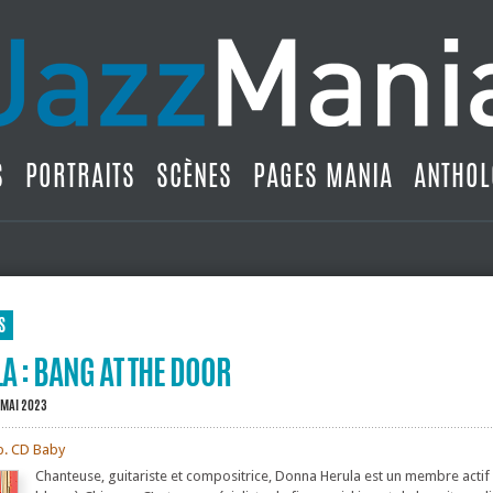
S
PORTRAITS
SCÈNES
PAGES MANIA
ANTHOL
S
 : BANG AT THE DOOR
 MAI 2023
b. CD Baby
Chanteuse, guitariste et compositrice, Donna Herula est un membre actif