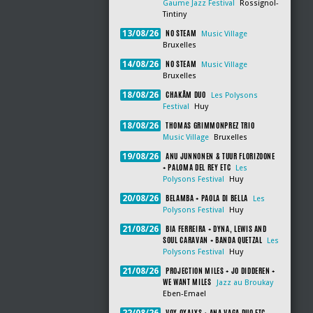
Gaume Jazz Festival
Rossignol-
Tintiny
NO STEAM
13/08/26
Music Village
Bruxelles
NO STEAM
14/08/26
Music Village
Bruxelles
CHAKÂM DUO
18/08/26
Les Polysons
Festival
Huy
THOMAS GRIMMONPREZ TRIO
18/08/26
Music Village
Bruxelles
ANU JUNNONEN & TUUR FLORIZOONE
19/08/26
+ PALOMA DEL REY ETC
Les
Polysons Festival
Huy
BELAMBA + PAOLA DI BELLA
20/08/26
Les
Polysons Festival
Huy
BIA FERREIRA + DYNA, LEWIS AND
21/08/26
SOUL CARAVAN + BANDA QUETZAL
Les
Polysons Festival
Huy
PROJECTION MILES + JO DIDDEREN +
21/08/26
WE WANT MILES
Jazz au Broukay
Eben-Emael
VOX OXALYS + ANA VAGA DUO ETC