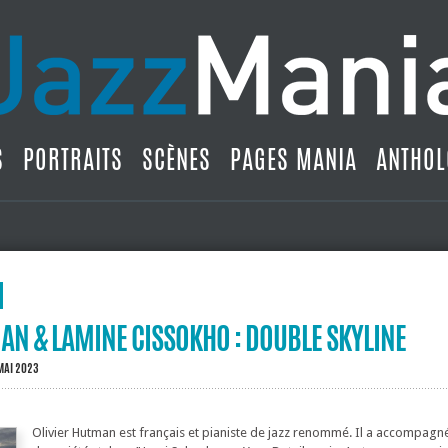
S
PORTRAITS
SCÈNES
PAGES MANIA
ANTHOL
AN & LAMINE CISSOKHO : DOUBLE SKYLINE
MAI 2023
Olivier Hutman est français et pianiste de jazz renommé. Il a accompagné