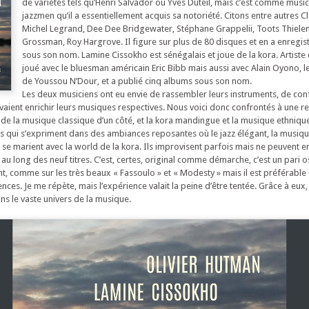
de variétés tels qu’Henri Salvador ou Yves Duteil, mais c’est comme musi
jazzmen qu’il a essentiellement acquis sa notoriété. Citons entre autres Cl
Michel Legrand, Dee Dee Bridgewater, Stéphane Grappelii, Toots Thiele
Grossman, Roy Hargrove. Il figure sur plus de 80 disques et en a enregis
sous son nom. Lamine Cissokho est sénégalais et joue de la kora. Artiste é
joué avec le bluesman américain Eric Bibb mais aussi avec Alain Oyono, 
de Youssou N’Dour, et a publié cinq albums sous son nom.
Les deux musiciens ont eu envie de rassembler leurs instruments, de con
uvaient enrichir leurs musiques respectives. Nous voici donc confrontés à une r
 de la musique classique d’un côté, et la kora mandingue et la musique ethnique
 qui s’expriment dans des ambiances reposantes où le jazz élégant, la musiqu
se marient avec la world de la kora. Ils improvisent parfois mais ne peuvent
 au long des neuf titres. C’est, certes, original comme démarche, c’est un pari os
 comme sur les très beaux « Fassoulo » et « Modesty » mais il est préférable 
ces. Je me répète, mais l’expérience valait la peine d’être tentée. Grâce à eux,
ns le vaste univers de la musique.