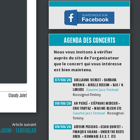
AGENDA DES CONCERTS
Nous vous invitons à vérifier
auprès du site de l’organisateur
que le concert qui vous intéresse
est bien maintenu.
GUILLAUME VIERSET + BARBARA
07/08/26
WIERNIK + AIRELLE BESSON + BJO / N.
LORIERS
Gaume Jazz Festival
Claudy Jalet
Rossignol-Tintiny
AN PIERLÉ + STÉPHANE MERCIER +
08/08/26
ERIK TRUFFAZ + MAXIME BLESIN ETC
Gaume Jazz Festival
Rossignol-
Tintiny
Article suivant
ARTHUR POSSING + OZAIN QUINTET +
09/08/26
BJARNI : FARFUGLAR
FRANÇOIS VAIANA + UNDER THE REEFS
ORCH. + HOMMAGE À E.S.T. ETC