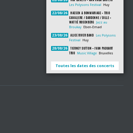
22/08/26
Les Polysons Festival
Huy
HAESEN & BONMARIAGE + TRIO
22/08/26
CAVALIERE / DARDENNE / DILLE +
WATTIÉ ROSENBERG
Jazz au
Broukay
Eben-Emael
ALICE RIVER BAND
23/08/26
Les Polysons
Festival
Huy
TIERNEY SUTTON + IVAN PADUART
28/08/26
TRIO
Music Village
Bruxelles
Toutes les dates des concerts