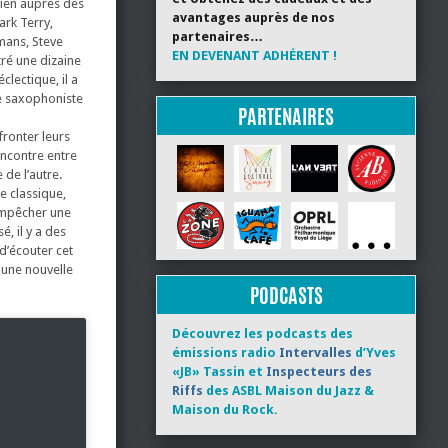
cien auprès des
avantages auprès de nos
ark Terry,
partenaires…
mans, Steve
EN DEVENANT ADHÉRENT !
tré une dizaine
clectique, il a
le saxophoniste
PARTENAIRES
fronter leurs
encontre entre
 de l’autre.
e classique,
 empêcher une
é, il y a des
d’écouter cet
 une nouvelle
PODCASTS
Découvrez les podcasts des
émissions radio
Intervalles
d’Yves
«JB» Tassin et
Inspecteurs des
Riffs
des ASBL Maison du Jazz &
Maison du Rock.