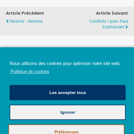
Article Précédent
Article Suivant
Nesrine : Nesrine
Confinés ! Jean-Paul
Estiévenart
Top
Nous utilisons des cookies pour optimiser notre site web.
Mobile
Bureau
Politique de cookies
Les accepter tous
Ignorer
Avec le soutien de la Province de Liège
© 2026 - Tous droits réservés - JazzMania
Politique en matière de confidentialité et de vie privée
|
Politique de
Préférences