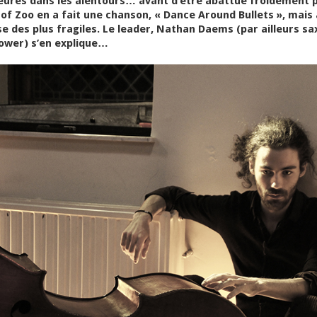
ures dans les alentours… avant d’être abattue froidement pa
of Zoo en a fait une chanson, « Dance Around Bullets », mais 
se des plus fragiles. Le leader, Nathan Daems (par ailleurs s
lower) s’en explique…