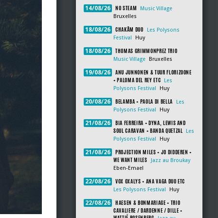
NO STEAM
14/08/26
Music Village
Bruxelles
CHAKÂM DUO
18/08/26
Les Polysons
Festival
Huy
THOMAS GRIMMONPREZ TRIO
18/08/26
Music Village
Bruxelles
ANU JUNNONEN & TUUR FLORIZOONE
19/08/26
+ PALOMA DEL REY ETC
Les
Polysons Festival
Huy
BELAMBA + PAOLA DI BELLA
20/08/26
Les
Polysons Festival
Huy
BIA FERREIRA + DYNA, LEWIS AND
21/08/26
SOUL CARAVAN + BANDA QUETZAL
Les
Polysons Festival
Huy
PROJECTION MILES + JO DIDDEREN +
21/08/26
WE WANT MILES
Jazz au Broukay
Eben-Emael
VOX OXALYS + ANA VAGA DUO ETC
22/08/26
Les Polysons Festival
Huy
HAESEN & BONMARIAGE + TRIO
22/08/26
CAVALIERE / DARDENNE / DILLE +
WATTIÉ ROSENBERG