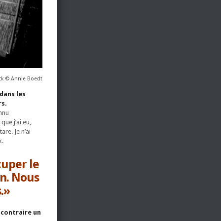
ck © Annie Boedt
 dans les
rs.
onnu
que j’ai eu,
are. Je n’ai
x.
cuper le
on. Nous
.»
 contraire un