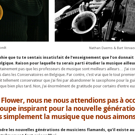
oedt
Nathan Daems & Bart Vervae
aphie que tu te sentais insatisfait de l’enseignement que l’on donnait
gique. Raison pour laquelle tu serais parti étudier la musique ailleu
tainement pas que les professeurs de musique sont meilleurs ailleurs… J’ai c
 dans les Conservatoires en Belgique. Par contre, c’est vrai que le tout premier 
ait tellement conservateur que j’ai fini par abandonner le saxophone pour la guit
ue bien plus tard. Non, j’ai énormément de gratitude pour certains d’entre eu
 Flower, nous ne nous attendions pas à oc
roupe inspirant pour la nouvelle générati
s simplement la musique que nous aimons
ndre les nouvelles générations de musiciens flamands, qu’il existe au