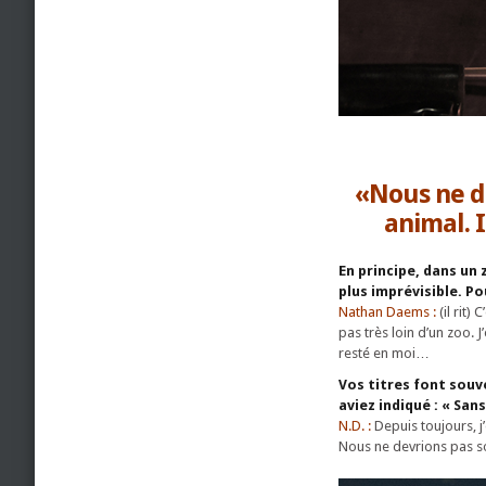
«Nous ne d
animal. 
En principe, dans un
plus imprévisible. P
Nathan Daems :
(il rit)
pas très loin d’un zoo. 
resté en moi…
Vos titres font souv
aviez indiqué : « San
N.D. :
Depuis toujours, j
Nous ne devrions pas s