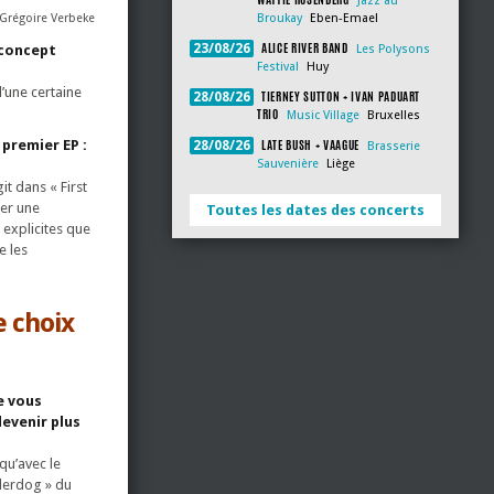
Jazz au
Grégoire Verbeke
Broukay
Eben-Emael
ALICE RIVER BAND
23/08/26
 concept
Les Polysons
Festival
Huy
d’une certaine
TIERNEY SUTTON + IVAN PADUART
28/08/26
TRIO
Music Village
Bruxelles
LATE BUSH + VAAGUE
 premier EP :
28/08/26
Brasserie
Sauvenière
Liège
it dans « First
uer une
Toutes les dates des concerts
 explicites que
e les
e choix
e vous
devenir plus
qu’avec le
nderdog » du