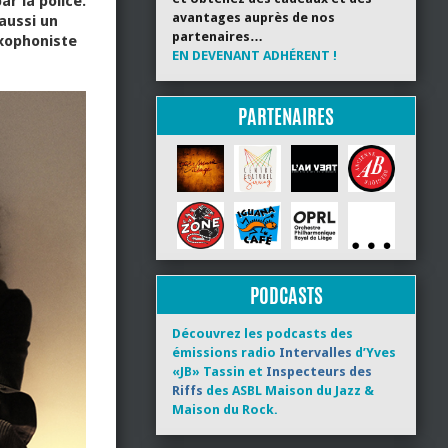
r la police.
avantages auprès de nos
aussi un
partenaires…
axophoniste
EN DEVENANT ADHÉRENT !
PARTENAIRES
PODCASTS
Découvrez les podcasts des
émissions radio
Intervalles
d’Yves
«JB» Tassin et
Inspecteurs des
Riffs
des ASBL Maison du Jazz &
Maison du Rock.