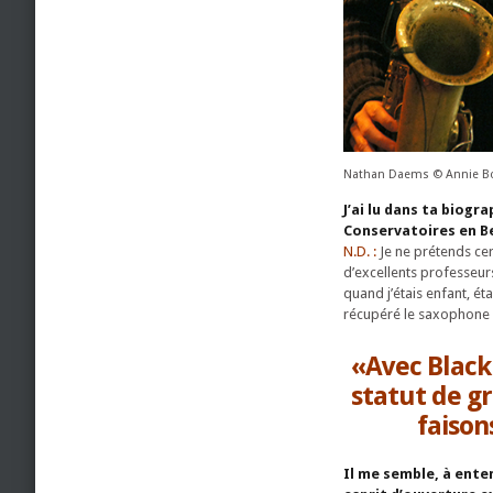
Nathan Daems © Annie B
J’ai lu dans ta biogr
Conservatoires en Bel
N.D. :
Je ne prétends cer
d’excellents professeurs
quand j’étais enfant, ét
récupéré le saxophone q
«Avec Black
statut de g
faison
Il me semble, à ente