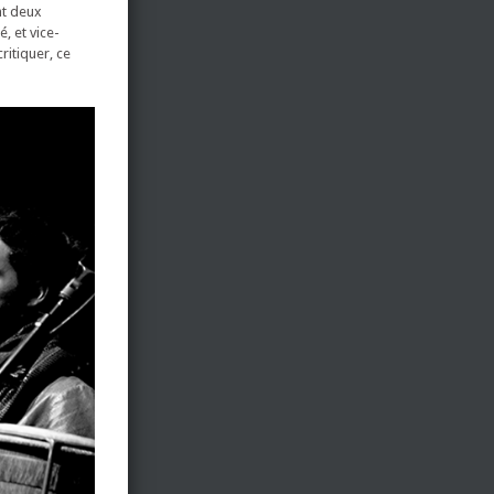
nt deux
, et vice-
ritiquer, ce