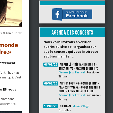
AGENDA DES CONCERTS
s © Annie Boedt
Nous vous invitons à vérifier
u monde
auprès du site de l’organisateur
re.»
que le concert qui vous intéresse
est bien maintenu.
 nettement
AN PIERLÉ + STÉPHANE MERCIER +
08/08/26
ERIK TRUFFAZ + MAXIME BLESIN ETC
ant, j’habitais
Gaume Jazz Festival
Rossignol-
Tintiny
’a marqué, c’est
ARTHUR POSSING + OZAIN QUINTET +
09/08/26
FRANÇOIS VAIANA + UNDER THE REEFS
r EP, vous
ORCH. + HOMMAGE À E.S.T. ETC
Gaume Jazz Festival
Rossignol-
maintenant.
Tintiny
 apprendre.
NO STEAM
13/08/26
Music Village
Bruxelles