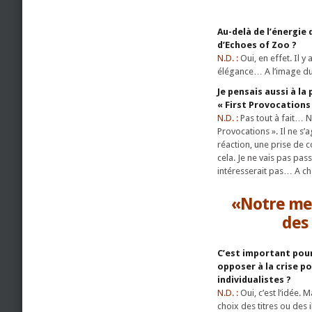
Au-delà de l’énergie
d’Echoes of Zoo ?
N.D. :
Oui, en effet. Il 
élégance… A l’image du 
Je pensais aussi à l
« First Provocations
N.D. :
Pas tout à fait… No
Provocations ». Il ne s
réaction, une prise de 
cela. Je ne vais pas pa
intéresserait pas… A c
«Notre mes
des 
C’est important pour
opposer à la crise p
individualistes ?
N.D. :
Oui, c’est l’idée. 
choix des titres ou des