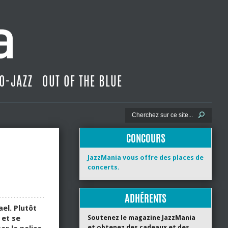
O-JAZZ
OUT OF THE BLUE
CONCOURS
JazzMania vous offre des places de
concerts.
ADHÉRENTS
ael. Plutôt
 et se
Soutenez le magazine JazzMania
et obtenez des cadeaux et des