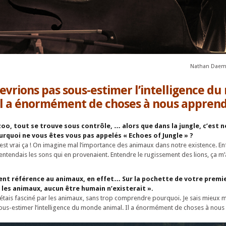
Nathan Daem
evrions pas sous-estimer l’intelligence d
Il a énormément de choses à nous apprend
 zoo, tout se trouve sous contrôle, … alors que dans la jungle, c’est
ourquoi ne vous êtes vous pas appelés « Echoes of Jungle » ?
 C’est vrai ça ! On imagine mal l’importance des animaux dans notre existence. Enf
J’entendais les sons qui en provenaient. Entendre le rugissement des lions, ça m
ent référence au animaux, en effet… Sur la pochette de votre premie
s les animaux, aucun être humain n’existerait ».
’étais fasciné par les animaux, sans trop comprendre pourquoi. Je sais mieux 
ous-estimer l’intelligence du monde animal. Il a énormément de choses à nous