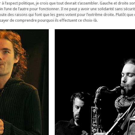
 à l’aspect politique, je crois que tout devrait s’assembler. Gauche et droite so
 l’une de l’autre pour fonctionner. Il ne peut y avoir une solidarité sans sécurité
ute des raisons qui font que les gens votent pour l’extrême droite. Plutôt que c
essayer de comprendre pourquoi ils effectuent ce choix-là.