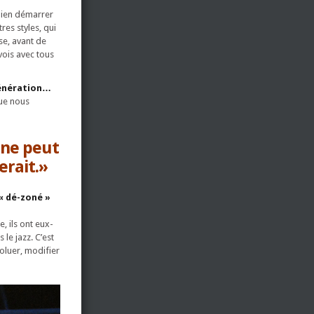
 bien démarrer
es styles, qui
se, avant de
vois avec tous
génération…
que nous
 ne peut
erait.»
« dé-zoné »
, ils ont eux-
le jazz. C’est
oluer, modifier