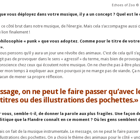
Echoes of Zoo © 
 que vous déployez dans votre musique, il y a un concept ? Quel est le
y a ce côté brut dans notre musique, de l’énergie. Mais cela s’accompagne aussi 
lion finalement !
a philosophie « punk » que vous adoptez. Comme pour le titre de votre
 ».
us pensons qu’il y aura un jour une révolte des animaux. C’est de cela qu’il s’ag
’agit pas de provoquer dans le sens « agressif » du terme, mais bien de provoq
conscience chez ceux qui écoutent notre musique. On ne cherche pas à être plus
sser mon temps à expliquer aux gens pourquoi je ne mange pas de viande. Ça n
hacun de mener sa propre réflexion.
sage, on ne peut le faire passer qu’avec l
titres ou des illustrations des pochettes.»
 vous, semble-t-il, de donner la parole aux plus fragiles. Une façon d
olitique que la Flandre connaît en ce moment ? Où les gens semblent 
Mais on fait de la musique instrumentale. Le message, on ne peut le faire passer 
 illustrations des pochettes. On a choisi le thème des animaux pour le côté « u