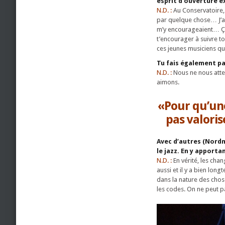
esprit d’ouverture 
N.D. :
Au Conservatoire, 
par quelque chose… J’ai
m’y encourageaient… Ça 
t’encourager à suivre t
ces jeunes musiciens qui
Tu fais également pa
N.D. :
Nous ne nous atte
aimons.
«Pour qu’une
pas valoris
Avec d’autres (Nordm
le jazz. En y apporta
N.D. :
En vérité, les chan
aussi et il y a bien lon
dans la nature des chos
les codes. On ne peut pa