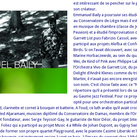
est intéressant de se pencher sur le
son créateur.
Emmanuel Baily a poursuivi ses étud
au Conservatoire de Liège mais il es
en musique de chambre (classe de J
Peuvion) et a étudié l’improvisation
Garrett List puis Fabrizio Cassol, avec
participé aux projets Alefba et Con
Birds. Si on l’avait découvert, avec
Marine Horbaczewski, au sein du qu
Wei, de Kind of Pink avec Philippe La
l’Orchestra Vivo de Garrett List, du 
Delight d’André Klenes comme du tr
Martini, il n’avait pas encore enregis
son nom. C’est chose faite avec ce “N
répertoire qu’il a présenté lors de s
au Gaume Jazz Festival.
Pour ce proj
opté pour une orchestration particu
d, clarinette et cornet à bouquin et batterie. A l’oud, ce luth arabe qu’il avait cr
aled Aljaramani, musicien diplômé du Conservatoire de Damas, membre de l’Or
 fondateur, avec Serge Teyssot-Gay, le guitariste de Noir Désir, du projet Inte
s Foliez qui a participé au projet Music 4 a While de Johan Dupont, au Gypsy Swi
t de former son propre quartet Playground, avec le pianiste Casimir Liberski et 
à bouquin, cet instrument ancien à vent en bois, à l’image du serpent cher à M