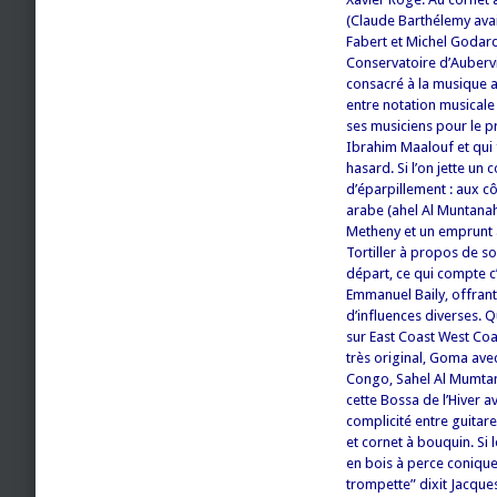
(Claude Barthélemy avai
Fabert et Michel Godard
Conservatoire d’Aubervil
consacré à la musique a
entre notation musicale 
ses musiciens pour le pr
Ibrahim Maalouf et qui 
hasard.
Si l’on jette un
d’éparpillement : aux cô
arabe (ahel Al Muntanah
Metheny et un emprunt 
Tortiller à propos de so
départ, ce qui compte c’e
Emmanuel Baily, offrant
d’influences diverses. 
sur East Coast West Coa
très original, Goma av
Congo, Sahel Al Mumtana
cette Bossa de l’Hiver 
complicité entre guitar
et cornet à bouquin. Si
en bois à perce conique
trompette” dixit
Jacques