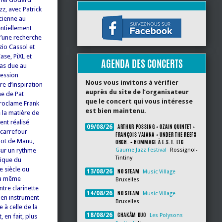
z, avec Patrick
cienne au
entiellement
d’une recherche
zio Cassol et
ase, PiXL et
AGENDA DES CONCERTS
pas due au
ression
Nous vous invitons à vérifier
re d’inspiration
auprès du site de l’organisateur
me de Pat
que le concert qui vous intéresse
proclame Frank
est bien maintenu.
e la matière de
ent réalisé
ARTHUR POSSING + OZAIN QUINTET +
09/08/26
 carrefour
FRANÇOIS VAIANA + UNDER THE REEFS
mot de Manu,
ORCH. + HOMMAGE À E.S.T. ETC
sur un rythme
Gaume Jazz Festival
Rossignol-
Tintiny
tique du
e siècle ou
NO STEAM
13/08/26
Music Village
 la même
Bruxelles
tre clarinette
NO STEAM
14/08/26
Music Village
ien instrument
Bruxelles
 à celle de la
CHAKÂM DUO
18/08/26
Les Polysons
 en fait, plus