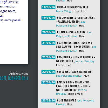
Festival
Huy
 Rogé, avec sa
tamment sur
THOMAS GRIMMONPREZ TRIO
18/08/26
igogne noire,
Music Village
Bruxelles
es
ANU JUNNONEN & TUUR FLORIZOONE
19/08/26
ast, entre passé
+ PALOMA DEL REY ETC
Les
Polysons Festival
Huy
BELAMBA + PAOLA DI BELLA
20/08/26
Les
Polysons Festival
Huy
BIA FERREIRA + DYNA, LEWIS AND
21/08/26
SOUL CARAVAN + BANDA QUETZAL
Les
Polysons Festival
Huy
PROJECTION MILES + JO DIDDEREN +
21/08/26
WE WANT MILES
Jazz au Broukay
Eben-Emael
VOX OXALYS + ANA VAGA DUO ETC
22/08/26
Article suivant
Les Polysons Festival
Huy
COTT, DJANGER BALI
HAESEN & BONMARIAGE + TRIO
22/08/26
CAVALIERE / DARDENNE / DILLE +
WATTIÉ ROSENBERG
Jazz au
Broukay
Eben-Emael
ALICE RIVER BAND
23/08/26
Les Polysons
Festival
Huy