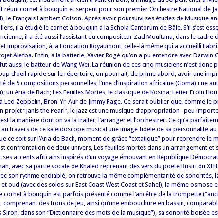
t réuni cornet à bouquin et serpent pour son premier Orchestre National de Jaz
), le Français Lambert Colson. Après avoir poursuivi ses études de Musique an
lers, il a étudié le cornet à bouquin à la Schola Cantorum de Bâle. S’il s’est ess
ncienne, il a été aussi l’assistant du compositeur Zad Moultana, dans le cadre 
et improvisation, à la Fondation Royaumont, celle-là même qui a accueilli Fabri
ojet Alefba. Enfin, à la batterie, Xavier Rogé qu’on a pu entendre avec Darwin C
fut aussi le batteur de Wang Wei. La réunion de ces cinq musiciens n’est donc 
 coup d’oeil rapide sur le répertoire, on pourrait, de prime abord, avoir une imp
té de 5 compositions personnelles, l’une d’inspiration africaine (Goma) une aut
); un Aria de Bach; Les Feuilles Mortes, le classique de Kosma; Letter From Ho
à Led Zeppelin, Bron-Yr-Aur de Jimmy Page. Ce serait oublier que, comme le 
n projet “Janis the Pearl”, le jazz est une musique d’appropriation : peu import
st la manière dont on va la traiter, l’arranger et l’orchestrer.
Ce qu’a parfaitem
 au travers de ce kaléidoscope musical une image fidèle de sa personnalité au
Que ce soit sur l’Aria de Bach, moment de grâce “extatique” pour reprendre le 
st confrontation de deux univers, Les feuilles mortes dans un arrangement et 
ec ses accents africains inspirés d’un voyage émouvant en République Démocra
h, avec sa partie vocale de Khaled reprenant des vers du poète Busiri du XIII
avec son rythme endiablé, on retrouve la même complémentarité de sonorités,
e et oud (avec des solos sur East Coast West Coast et Sahel), la même osmose en
 le cornet à bouquin est parfois présenté comme l’ancêtre de la trompette (“anc
, comprenant des trous de jeu, ainsi qu’une embouchure en bassin, comparable
 Siron, dans son “Dictionnaire des mots de la musique”), sa sonorité boisée est,