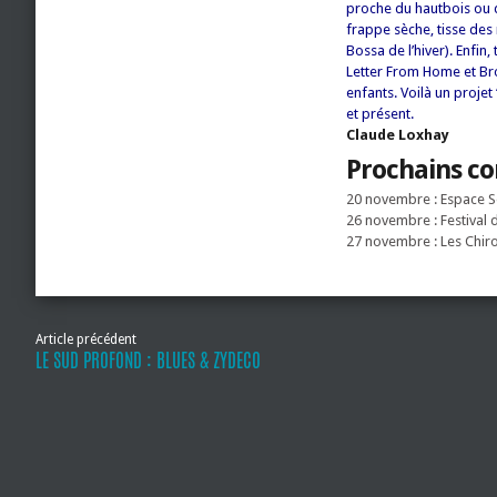
proche du hautbois ou du
frappe sèche, tisse de
Bossa de l’hiver). Enfin,
Letter From Home et Bro
enfants.
Voilà un projet
et présent.
Claude Loxhay
Prochains co
20 novembre : Espace S
26 novembre : Festival d
27 novembre : Les Chiro
Article précédent
LE SUD PROFOND : BLUES & ZYDECO