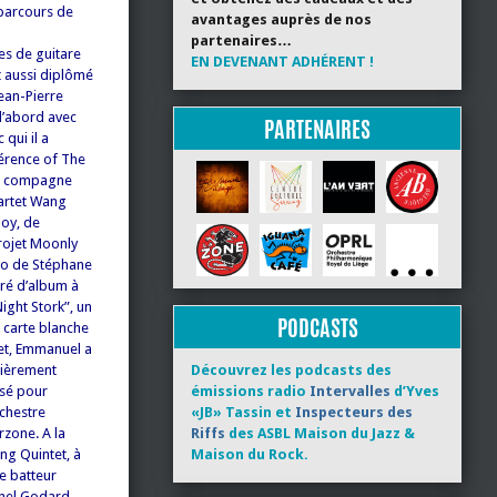
 parcours de
avantages auprès de nos
partenaires…
es de guitare
EN DEVENANT ADHÉRENT !
t aussi diplômé
ean-Pierre
 d’abord avec
PARTENAIRES
 qui il a
férence of The
 sa compagne
artet Wang
loy, de
projet Moonly
io de Stéphane
tré d’album à
ight Stork”, un
PODCASTS
a carte blanche
et, Emmanuel a
lièrement
Découvrez les podcasts des
oisé pour
émissions radio
Intervalles
d’Yves
chestre
«JB» Tassin et
Inspecteurs des
rzone. A la
Riffs
des ASBL Maison du Jazz &
ng Quintet, à
Maison du Rock.
le batteur
ichel Godard