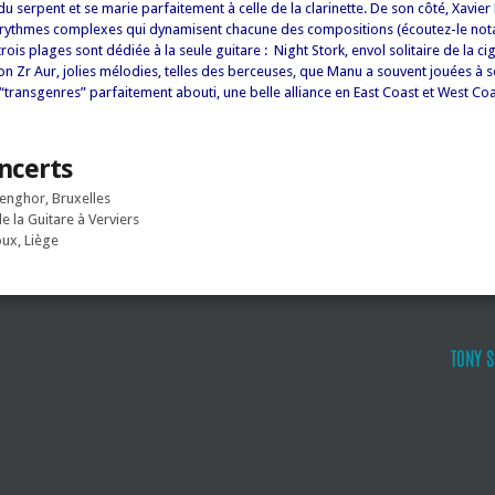
 serpent et se marie parfaitement à celle de la clarinette. De son côté, Xavier
s rythmes complexes qui dynamisent chacune des compositions (écoutez-le no
 trois plages sont dédiée à la seule guitare : Night Stork, envol solitaire de la c
n Zr Aur, jolies mélodies, telles des berceuses, que Manu a souvent jouées à s
 “transgenres” parfaitement abouti, une belle alliance en East Coast et West Co
ncerts
enghor, Bruxelles
e la Guitare à Verviers
ux, Liège
TONY S