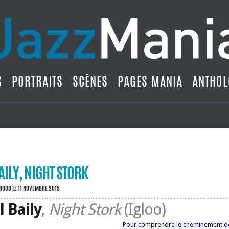
S
PORTRAITS
SCÈNES
PAGES MANIA
ANTHOL
ILY, NIGHT STORK
BROOD
LE 11 NOVEMBRE 2015
 Baily
,
Night Stork
(Igloo)
Pour comprendre le cheminement de c