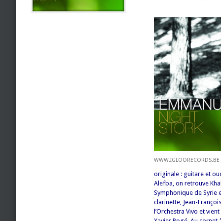
WWW.IGLOORECORDS.BE
originale : guitare et ou
Alefba, on retrouve Kh
Symphonique de Syrie et
clarinette, Jean-Françoi
l’Orchestra Vivo et vien
Xavier Rogé. Au cornet 