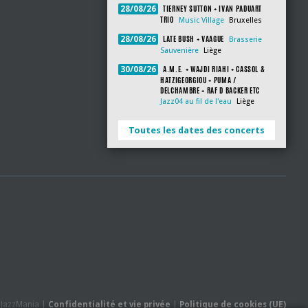
TIERNEY SUTTON + IVAN PADUART
28/08/26
TRIO
Music Village
Bruxelles
LATE BUSH + VAAGUE
28/08/26
Brasserie
Sauvenière
Liège
A.M.E. + WAJDI RIAHI + CASSOL &
30/08/26
HATZIGEORGIOU + PUMA /
DELCHAMBRE + RAF D BACKER ETC
Jazz04 au fil de l'eau
Liège
Toutes les dates des concerts
- JazzMania |
Confidentialité et vie privée
|
Politique de cookies (UE)