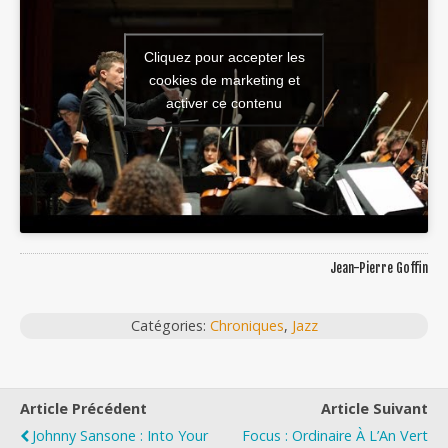
Cliquez pour accepter les
cookies de marketing et
activer ce contenu
Jean-Pierre Goffin
Catégories:
Chroniques
,
Jazz
Article Précédent
Article Suivant
Johnny Sansone : Into Your
Focus : Ordinaire À L’An Vert