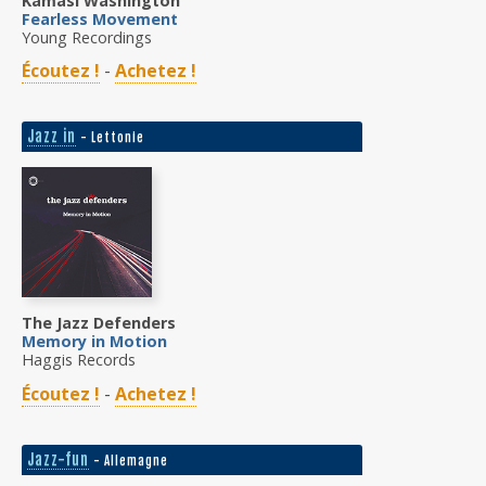
Kamasi Washington
Fearless Movement
Young Recordings
Écoutez !
-
Achetez !
Jazz in
- Lettonie
The Jazz Defenders
Memory in Motion
Haggis Records
Écoutez !
-
Achetez !
Jazz-fun
- Allemagne