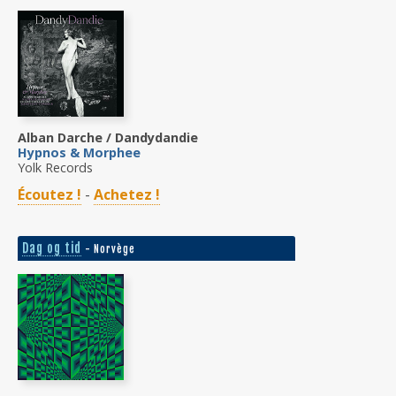
Alban Darche / Dandydandie
Hypnos & Morphee
Yolk Records
Écoutez !
-
Achetez !
Dag og tid
- Norvège