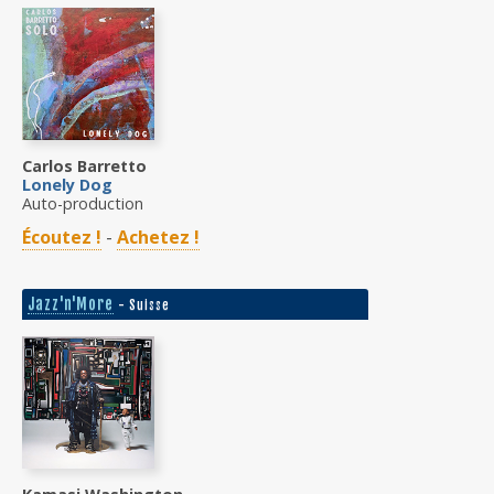
Carlos Barretto
Lonely Dog
Auto-production
Écoutez !
-
Achetez !
Jazz'n'More
- Suisse