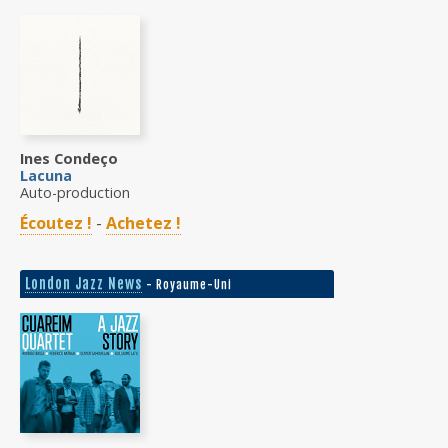
Ines Condeço
Lacuna
Auto-production
Écoutez !
-
Achetez !
London Jazz News
- Royaume-Uni