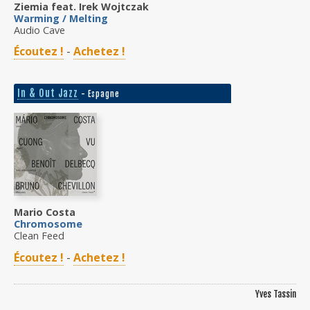
Ziemia feat. Irek Wojtczak
Warming / Melting
Audio Cave
Écoutez !
-
Achetez !
In & Out Jazz
- Espagne
Mario Costa
Chromosome
Clean Feed
Écoutez !
-
Achetez !
Yves Tassin