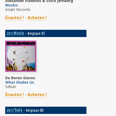
Alexander Hawkins & Sofia Jernberg
Musho
Intakt Records
Écoutez !
-
Achetez !
JazzMania
- Belgique (F)
De Beren Gieren
What Eludes Us
Sdban
Écoutez !
-
Achetez !
Jazz'halo
- Belgique (N)