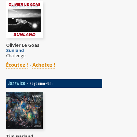
Olivier Le Goas
Sunland
Challenge
Écoutez !
-
Achetez !
Jazzwise
- Royaume-Uni
Tim Garland