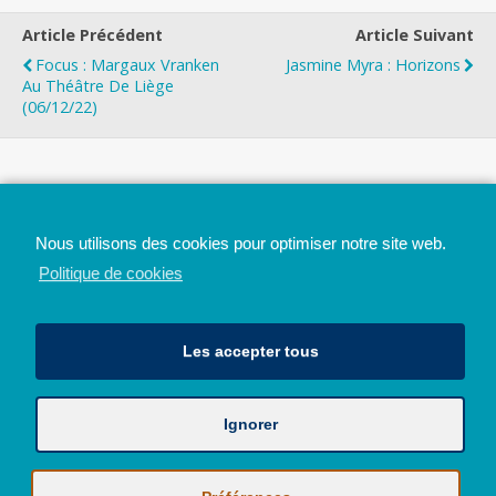
Article Précédent
Article Suivant
Focus : Margaux Vranken
Jasmine Myra : Horizons
Au Théâtre De Liège
(06/12/22)
Top
Nous utilisons des cookies pour optimiser notre site web.
Mobile
Bureau
Politique de cookies
Les accepter tous
Ignorer
Avec le soutien de la Province de Liège
© 2026 - Tous droits réservés - JazzMania
Politique en matière de confidentialité et de vie privée
|
Politique de