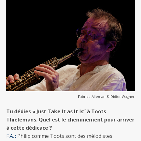
Fabrice Alleman © Didier Wagner
Tu dédies « Just Take It as It Is” à Toots
Thielemans. Quel est le cheminement pour arriver
à cette dédicace ?
F.A. :
Philip comme Toots sont des mélodistes