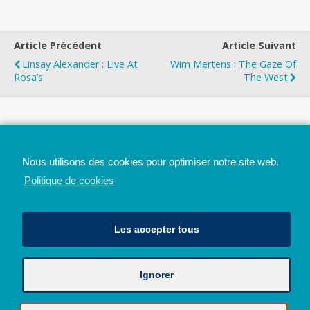
Article Précédent
Article Suivant
Linsay Alexander : Live At
Wim Mertens : The Gaze Of
Rosa’s
The West
Top
Nous utilisons des cookies pour optimiser notre site web.
Mobile
Bureau
Politique de cookies
Les accepter tous
Ignorer
Avec le soutien de la Province de Liège
© 2026 - Tous droits réservés - JazzMania