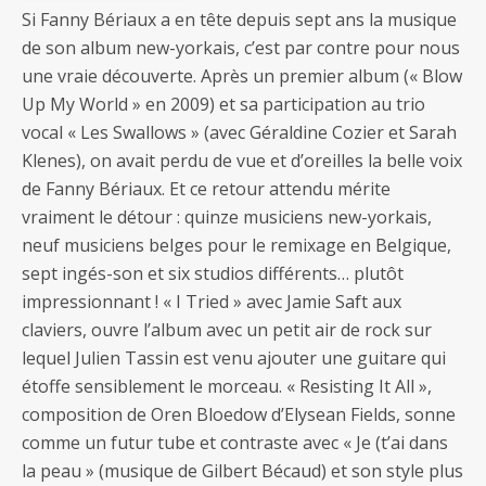
Si Fanny Bériaux a en tête depuis sept ans la musique
de son album new-yorkais, c’est par contre pour nous
une vraie découverte. Après un premier album (« Blow
Up My World » en 2009) et sa participation au trio
vocal « Les Swallows » (avec Géraldine Cozier et Sarah
Klenes), on avait perdu de vue et d’oreilles la belle voix
de Fanny Bériaux. Et ce retour attendu mérite
vraiment le détour : quinze musiciens new-yorkais,
neuf musiciens belges pour le remixage en Belgique,
sept ingés-son et six studios différents… plutôt
impressionnant ! « I Tried » avec Jamie Saft aux
claviers, ouvre l’album avec un petit air de rock sur
lequel Julien Tassin est venu ajouter une guitare qui
étoffe sensiblement le morceau. « Resisting It All »,
composition de Oren Bloedow d’Elysean Fields, sonne
comme un futur tube et contraste avec « Je (t’ai dans
la peau » (musique de Gilbert Bécaud) et son style plus