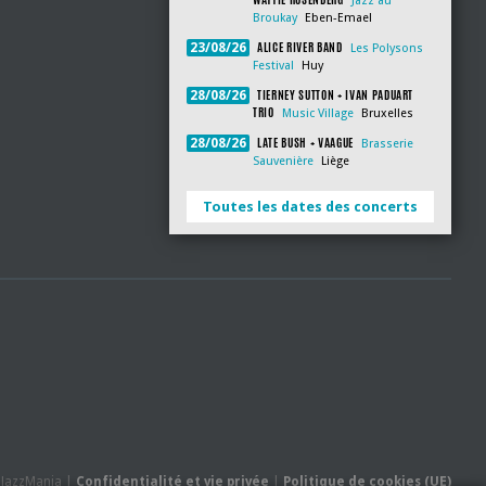
Jazz au
Broukay
Eben-Emael
ALICE RIVER BAND
23/08/26
Les Polysons
Festival
Huy
TIERNEY SUTTON + IVAN PADUART
28/08/26
TRIO
Music Village
Bruxelles
LATE BUSH + VAAGUE
28/08/26
Brasserie
Sauvenière
Liège
Toutes les dates des concerts
- JazzMania |
Confidentialité et vie privée
|
Politique de cookies (UE)