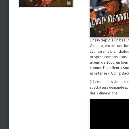
Linsay déploie un beau t
Ocean », encore une lo
Latimore (le bien chalou
propres compositions, 
album de 2006, un bien 
comme l’excellent « Sno
et l’intense « Going Ba
(1) c’est un des défauts 
spectateurs demandent, a
des 3 dimensions.