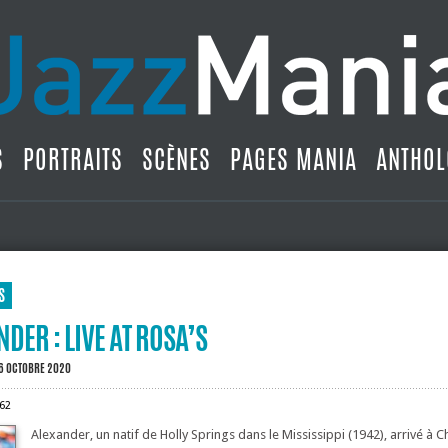
S
PORTRAITS
SCÈNES
PAGES MANIA
ANTHOL
S
DER : LIVE AT ROSA’S
6 OCTOBRE 2020
62
Alexander, un natif de Holly Springs dans le Mississippi (1942), arrivé à 