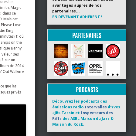
utes les
avantages auprès de nos
 Smith, Magic
partenaires…
ci dans ce
EN DEVENANT ADHÉRENT !
9. Mais cet
 Please Love
die King
PARTENAIRES
 minutes
où
(1)
« Ships on the
nsi que Benny
n valeur ses
jà sur un
 album de 2014,
’ Out Walkin »
 ce que les
PODCASTS
isques privés
Découvrez les podcasts des
émissions radio
Intervalles
d’Yves
«JB» Tassin et
Inspecteurs des
Riffs
des ASBL Maison du Jazz &
Maison du Rock.