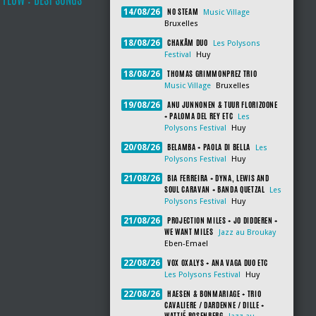
NO STEAM
14/08/26
Music Village
Bruxelles
CHAKÂM DUO
18/08/26
Les Polysons
Festival
Huy
THOMAS GRIMMONPREZ TRIO
18/08/26
Music Village
Bruxelles
ANU JUNNONEN & TUUR FLORIZOONE
19/08/26
+ PALOMA DEL REY ETC
Les
Polysons Festival
Huy
BELAMBA + PAOLA DI BELLA
20/08/26
Les
Polysons Festival
Huy
BIA FERREIRA + DYNA, LEWIS AND
21/08/26
SOUL CARAVAN + BANDA QUETZAL
Les
Polysons Festival
Huy
PROJECTION MILES + JO DIDDEREN +
21/08/26
WE WANT MILES
Jazz au Broukay
Eben-Emael
VOX OXALYS + ANA VAGA DUO ETC
22/08/26
Les Polysons Festival
Huy
HAESEN & BONMARIAGE + TRIO
22/08/26
CAVALIERE / DARDENNE / DILLE +
WATTIÉ ROSENBERG