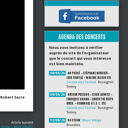
AGENDA DES CONCERTS
Nous vous invitons à vérifier
auprès du site de l’organisateur
que le concert qui vous intéresse
est bien maintenu.
AN PIERLÉ + STÉPHANE MERCIER +
08/08/26
ERIK TRUFFAZ + MAXIME BLESIN ETC
Gaume Jazz Festival
Rossignol-
Tintiny
ARTHUR POSSING + OZAIN QUINTET +
09/08/26
Robert Sacre
FRANÇOIS VAIANA + UNDER THE REEFS
ORCH. + HOMMAGE À E.S.T. ETC
Gaume Jazz Festival
Rossignol-
Tintiny
NO STEAM
13/08/26
Music Village
Article suivant
Bruxelles
 FLOW : BEST SONGS