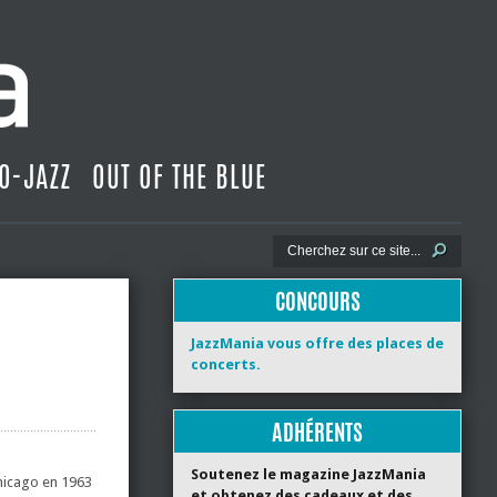
O-JAZZ
OUT OF THE BLUE
CONCOURS
JazzMania vous offre des places de
concerts.
ADHÉRENTS
Soutenez le magazine JazzMania
Chicago en 1963
et obtenez des cadeaux et des