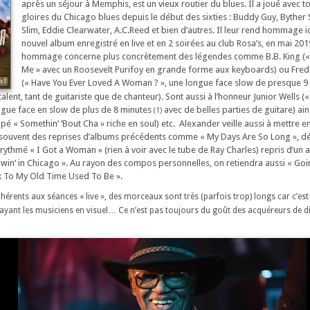
après un séjour à Memphis, est un vieux routier du blues. Il a joué avec to
gloires du Chicago blues depuis le début des sixties : Buddy Guy, Byther
Slim, Eddie Clearwater, A.C.Reed et bien d’autres. Il leur rend hommage i
nouvel album enregistré en live et en 2 soirées au club Rosa’s, en mai 201
hommage concerne plus concrètement des légendes comme B.B. King («
Me » avec un Roosevelt Purifoy en grande forme aux keyboards) ou Fred
(« Have You Ever Loved A Woman ? », une longue face slow de presque 9
alent, tant de guitariste que de chanteur). Sont aussi à l’honneur Junior Wells (
ngue face en slow de plus de 8 minutes
avec de belles parties de guitare) ai
(1)
pé « Somethin’ ‘Bout Cha » riche en soul) etc. Alexander veille aussi à mettre e
souvent des reprises d’albums précédents comme « My Days Are So Long », dé
rythmé « I Got a Woman » (rien à voir avec le tube de Ray Charles) repris d’un
win’ in Chicago ». Au rayon des compos personnelles, on retiendra aussi « Goin
ck To My Old Time Used To Be ».
inhérents aux séances « live », des morceaux sont très (parfois trop) longs car c’est
yant les musiciens en visuel… Ce n’est pas toujours du goût des acquéreurs de d