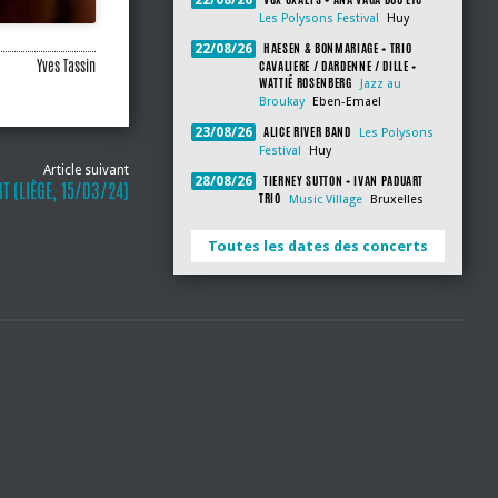
22/08/26
Les Polysons Festival
Huy
HAESEN & BONMARIAGE + TRIO
22/08/26
Yves Tassin
CAVALIERE / DARDENNE / DILLE +
WATTIÉ ROSENBERG
Jazz au
Broukay
Eben-Emael
ALICE RIVER BAND
23/08/26
Les Polysons
Festival
Huy
Article suivant
TIERNEY SUTTON + IVAN PADUART
28/08/26
T (LIÈGE, 15/03/24)
TRIO
Music Village
Bruxelles
Toutes les dates des concerts