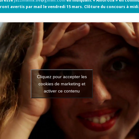
adresse
jazzmania.be@gmail.com
en indiquant « Amorosa » en commu
ront avertis par mail le vendredi 15 mars. Clôture du concours à midi
Cliquez pour accepter les
cookies de marketing et
activer ce contenu