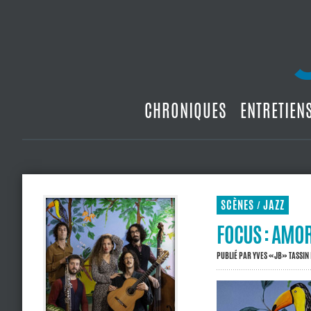
CHRONIQUES
ENTRETIEN
SCÈNES
JAZZ
/
FOCUS : AMOR
PUBLIÉ PAR
YVES «JB» TASSIN