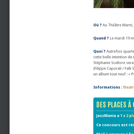
Où ?
Au Théâtre Marni, 
Quand ?
Le mardi 19 m
Quoi ?
Autrefois quarte
cette belle intention de
Stéphanie Scultore ser
(Filippe Caporali / Falk
un album tout neuf : « Pet
Informations :
theat
DES PLACES À 
JazzMania a
1 x 2 p
Ce concours est ré