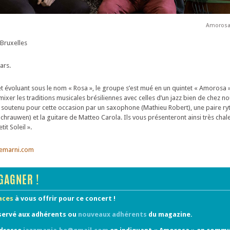
Amorosa 
Bruxelles
ars.
t évoluant sous le nom « Rosa », le groupe s’est mué en un quintet « Amorosa »
 mixer les traditions musicales brésiliennes avec celles d’un jazz bien de chez n
a soutenu pour cette occasion par un saxophone (Mathieu Robert), une paire r
 Schrauwen) et la guitare de Matteo Carola. Ils vous présenteront ainsi très ch
it Soleil ».
remarni.com
GAGNER !
laces
à vous offrir pour ce concert !
servé aux adhérents ou
nouveaux adhérents
du magazine.