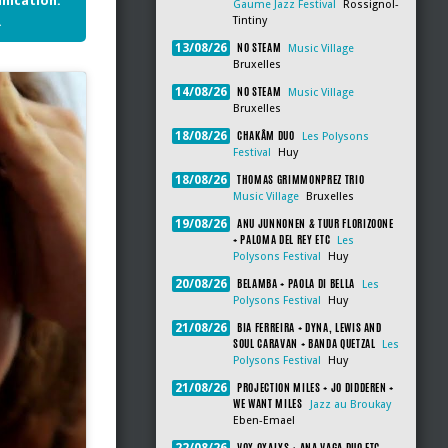
nication.
Gaume Jazz Festival
Rossignol-
.
Tintiny
NO STEAM
13/08/26
Music Village
Bruxelles
NO STEAM
14/08/26
Music Village
Bruxelles
CHAKÂM DUO
18/08/26
Les Polysons
Festival
Huy
THOMAS GRIMMONPREZ TRIO
18/08/26
Music Village
Bruxelles
ANU JUNNONEN & TUUR FLORIZOONE
19/08/26
+ PALOMA DEL REY ETC
Les
Polysons Festival
Huy
BELAMBA + PAOLA DI BELLA
20/08/26
Les
Polysons Festival
Huy
BIA FERREIRA + DYNA, LEWIS AND
21/08/26
SOUL CARAVAN + BANDA QUETZAL
Les
Polysons Festival
Huy
PROJECTION MILES + JO DIDDEREN +
21/08/26
WE WANT MILES
Jazz au Broukay
Eben-Emael
VOX OXALYS + ANA VAGA DUO ETC