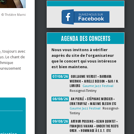
© Théâtre Marni
AGENDA DES CONCERTS
Nous vous invitons à vérifier
, toujours avec
auprès du site de l’organisateur
ous. Le chant de
que le concert qui vous intéresse
ythmique
est bien maintenu.
aleureusement
GUILLAUME VIERSET + BARBARA
07/08/26
WIERNIK + AIRELLE BESSON + BJO / N.
LORIERS
Gaume Jazz Festival
Rossignol-Tintiny
AN PIERLÉ + STÉPHANE MERCIER +
08/08/26
ERIK TRUFFAZ + MAXIME BLESIN ETC
Gaume Jazz Festival
Rossignol-
Tintiny
ARTHUR POSSING + OZAIN QUINTET +
09/08/26
FRANÇOIS VAIANA + UNDER THE REEFS
ORCH. + HOMMAGE À E.S.T. ETC