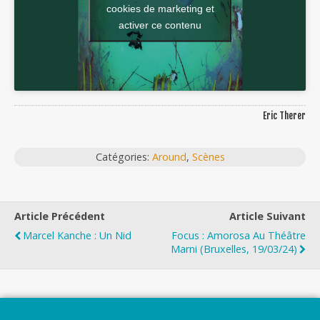
cookies de marketing et
activer ce contenu
Eric Therer
Catégories:
Around
,
Scènes
Article Précédent
Article Suivant
Marcel Kanche : Un Nid
Focus : Amorosa Au Théâtre
Marni (Bruxelles, 19/03/24)
Top