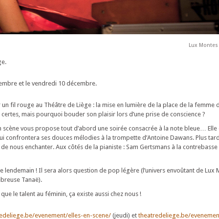
Lux Montes
ge.
embre et le vendredi 10 décembre.
un fil rouge au Théâtre de Liège : la mise en lumière de la place de la femme d
r certes, mais pourquoi bouder son plaisir lors d’une prise de conscience ?
) en scène vous propose tout d’abord une soirée consacrée à la note bleue… Ell
ui confrontera ses douces mélodies à la trompette d’Antoine Dawans. Plus tard
 de nous enchanter. Aux côtés de la pianiste : Sam Gertsmans à la contrebasse e
 lendemain ! Il sera alors question de pop légère (l’univers envoûtant de Lux 
ébreuse Tanaë).
que le talent au féminin, ça existe aussi chez nous !
redeliege.be/evenement/elles-en-scene/
(jeudi) et
theatredeliege.be/evenement