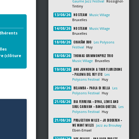
Gaume Jazz Festival
Rossignol-
Tintiny
NO STEAM
13/08/26
Music Village
Bruxelles
NO STEAM
14/08/26
Music Village
adhérents
Bruxelles
CHAKÂM DUO
18/08/26
Les Polysons
Festival
Huy
lles
THOMAS GRIMMONPREZ TRIO
re (clôture
18/08/26
Music Village
Bruxelles
ANU JUNNONEN & TUUR FLORIZOONE
19/08/26
+ PALOMA DEL REY ETC
Les
Polysons Festival
Huy
BELAMBA + PAOLA DI BELLA
20/08/26
Les
Polysons Festival
Huy
BIA FERREIRA + DYNA, LEWIS AND
21/08/26
SOUL CARAVAN + BANDA QUETZAL
Les
Polysons Festival
Huy
PROJECTION MILES + JO DIDDEREN +
21/08/26
WE WANT MILES
Jazz au Broukay
Eben-Emael
VOX OXALYS + ANA VAGA DUO ETC