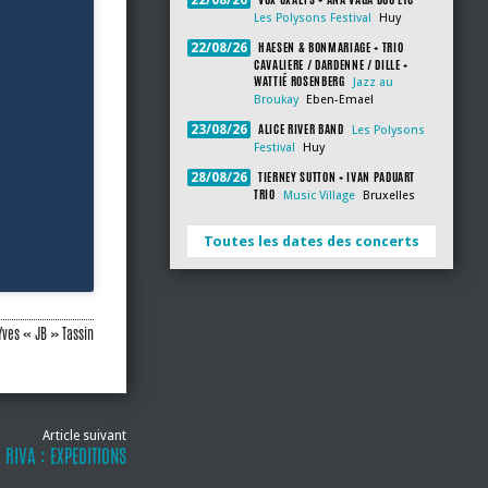
22/08/26
Les Polysons Festival
Huy
HAESEN & BONMARIAGE + TRIO
22/08/26
CAVALIERE / DARDENNE / DILLE +
WATTIÉ ROSENBERG
Jazz au
Broukay
Eben-Emael
ALICE RIVER BAND
23/08/26
Les Polysons
Festival
Huy
TIERNEY SUTTON + IVAN PADUART
28/08/26
TRIO
Music Village
Bruxelles
Toutes les dates des concerts
Yves « JB » Tassin
Article suivant
 RIVA : EXPEDITIONS