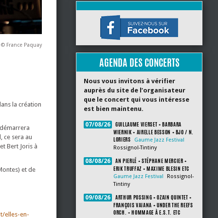
 © France Paquay
AGENDA DES CONCERTS
Nous vous invitons à vérifier
auprès du site de l’organisateur
que le concert qui vous intéresse
ans la création
est bien maintenu.
GUILLAUME VIERSET + BARBARA
07/08/26
e démarrera
WIERNIK + AIRELLE BESSON + BJO / N.
, ce sera au
LORIERS
Gaume Jazz Festival
t Bert Joris à
Rossignol-Tintiny
AN PIERLÉ + STÉPHANE MERCIER +
08/08/26
ERIK TRUFFAZ + MAXIME BLESIN ETC
Montes) et de
Gaume Jazz Festival
Rossignol-
Tintiny
ARTHUR POSSING + OZAIN QUINTET +
09/08/26
FRANÇOIS VAIANA + UNDER THE REEFS
ORCH. + HOMMAGE À E.S.T. ETC
/elles-en-