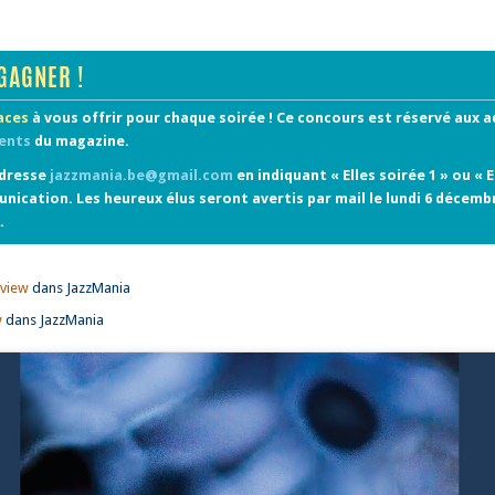
GAGNER !
laces
à vous offrir pour chaque soirée ! Ce concours est réservé aux 
ents
du magazine.
adresse
jazzmania.be@gmail.com
en indiquant « Elles soirée 1 » ou « E
nication. Les heureux élus seront avertis par mail le lundi 6 décemb
.
rview
dans JazzMania
w
dans JazzMania