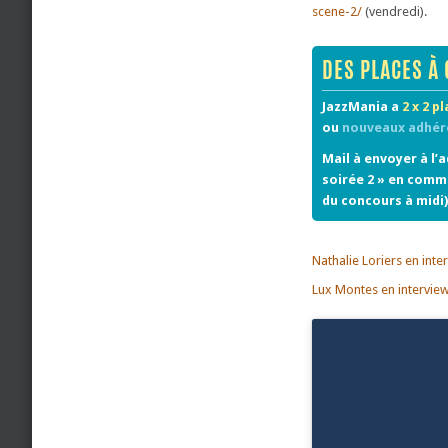
scene-2/
(vendredi).
DES PLACES À 
JazzMania a
2 x 2 p
ou
nouveaux adhér
Mail à envoyer à l’
soirée 2 » en commu
du concours à midi)
Nathalie Loriers en inte
Lux Montes en intervie