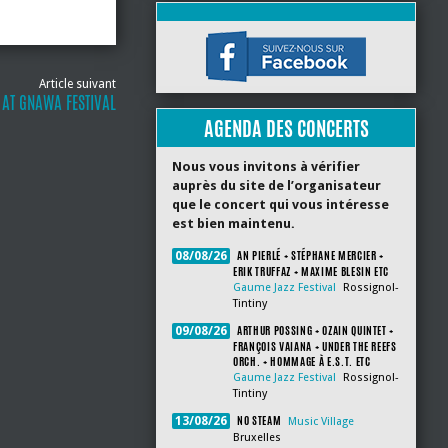
Article suivant
E AT GNAWA FESTIVAL
AGENDA DES CONCERTS
Nous vous invitons à vérifier
auprès du site de l’organisateur
que le concert qui vous intéresse
est bien maintenu.
AN PIERLÉ + STÉPHANE MERCIER +
08/08/26
ERIK TRUFFAZ + MAXIME BLESIN ETC
Gaume Jazz Festival
Rossignol-
Tintiny
ARTHUR POSSING + OZAIN QUINTET +
09/08/26
FRANÇOIS VAIANA + UNDER THE REEFS
ORCH. + HOMMAGE À E.S.T. ETC
Gaume Jazz Festival
Rossignol-
Tintiny
NO STEAM
13/08/26
Music Village
Bruxelles