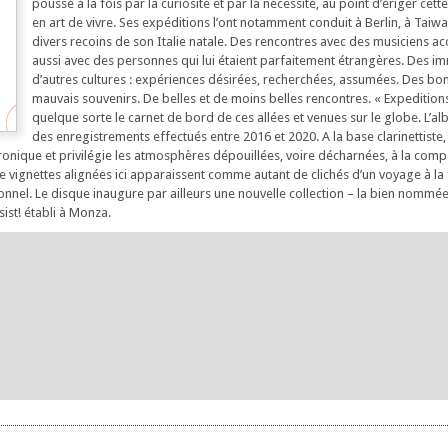
poussé à la fois par la curiosité et par la nécessité, au point d’ériger cett
en art de vivre. Ses expéditions l’ont notamment conduit à Berlin, à Taiw
divers recoins de son Italie natale. Des rencontres avec des musiciens a
aussi avec des personnes qui lui étaient parfaitement étrangères. Des i
d’autres cultures : expériences désirées, recherchées, assumées. Des bon
mauvais souvenirs. De belles et de moins belles rencontres. « Expeditions
quelque sorte le carnet de bord de ces allées et venues sur le globe. L’a
des enregistrements effectués entre 2016 et 2020. A la base clarinettiste,
ectronique et privilégie les atmosphères dépouillées, voire décharnées, à la comp
e vignettes alignées ici apparaissent comme autant de clichés d’un voyage à la 
nel. Le disque inaugure par ailleurs une nouvelle collection – la bien nommée
sist! établi à Monza.