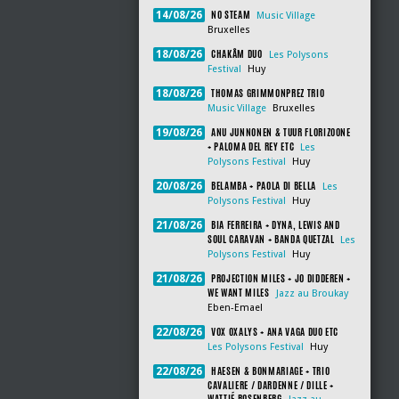
NO STEAM
14/08/26
Music Village
Bruxelles
CHAKÂM DUO
18/08/26
Les Polysons
Festival
Huy
THOMAS GRIMMONPREZ TRIO
18/08/26
Music Village
Bruxelles
ANU JUNNONEN & TUUR FLORIZOONE
19/08/26
+ PALOMA DEL REY ETC
Les
Polysons Festival
Huy
BELAMBA + PAOLA DI BELLA
20/08/26
Les
Polysons Festival
Huy
BIA FERREIRA + DYNA, LEWIS AND
21/08/26
SOUL CARAVAN + BANDA QUETZAL
Les
Polysons Festival
Huy
PROJECTION MILES + JO DIDDEREN +
21/08/26
WE WANT MILES
Jazz au Broukay
Eben-Emael
VOX OXALYS + ANA VAGA DUO ETC
22/08/26
Les Polysons Festival
Huy
HAESEN & BONMARIAGE + TRIO
22/08/26
CAVALIERE / DARDENNE / DILLE +
WATTIÉ ROSENBERG