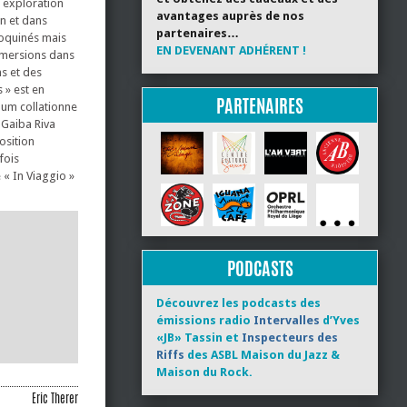
e exploration
avantages auprès de nos
an et dans
partenaires…
coquinés mais
EN DEVENANT ADHÉRENT !
mmersions dans
s et des
 » est en
PARTENAIRES
lbum collationne
 Gaiba Riva
osition
fois
 « In Viaggio »
PODCASTS
Découvrez les podcasts des
émissions radio
Intervalles
d’Yves
«JB» Tassin et
Inspecteurs des
Riffs
des ASBL Maison du Jazz &
Maison du Rock.
Eric Therer