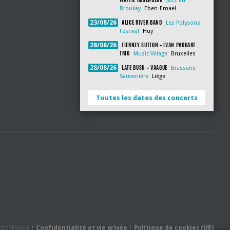
Jazz au
Broukay
Eben-Emael
ALICE RIVER BAND
23/08/26
Les Polysons
Festival
Huy
TIERNEY SUTTON + IVAN PADUART
28/08/26
TRIO
Music Village
Bruxelles
LATE BUSH + VAAGUE
28/08/26
Brasserie
Sauvenière
Liège
Toutes les dates des concerts
- JazzMania |
Confidentialité et vie privée
|
Politique de cookies (UE)