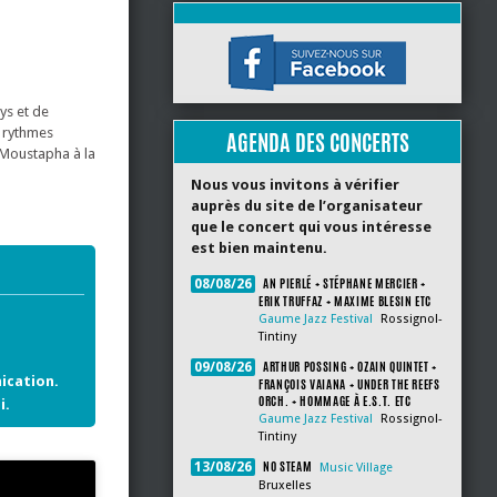
ys et de
t rythmes
AGENDA DES CONCERTS
 Moustapha à la
Nous vous invitons à vérifier
auprès du site de l’organisateur
que le concert qui vous intéresse
est bien maintenu.
AN PIERLÉ + STÉPHANE MERCIER +
08/08/26
ERIK TRUFFAZ + MAXIME BLESIN ETC
Gaume Jazz Festival
Rossignol-
Tintiny
ARTHUR POSSING + OZAIN QUINTET +
09/08/26
ication.
FRANÇOIS VAIANA + UNDER THE REEFS
ORCH. + HOMMAGE À E.S.T. ETC
i.
Gaume Jazz Festival
Rossignol-
Tintiny
NO STEAM
13/08/26
Music Village
Bruxelles