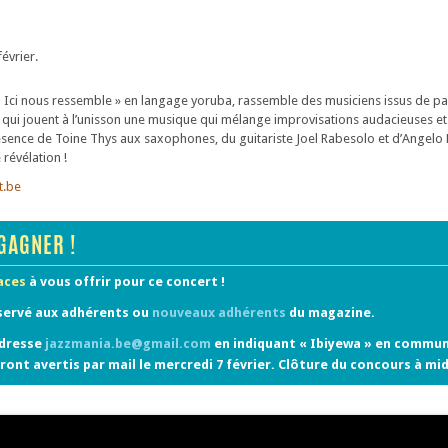
évrier.
 Ici nous ressemble » en langage yoruba, rassemble des musiciens issus de pa
s qui jouent à l’unisson une musique qui mélange improvisations audacieuses e
résence de Toine Thys aux saxophones, du guitariste Joel Rabesolo et d’Angelo
révélation !
t.be
GAGNER !
laces
à vous offrir pour ce concert !
servé aux adhérents ou
nouveaux adhérents
du magazine.
adresse
jazzmania.be@gmail.com
en indiquant « Ibiyewa » en commun
ront avertis par mail le mercredi 7 février. Clôture du concours à mid