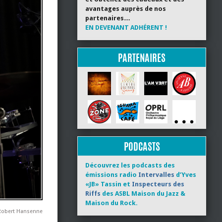
avantages auprès de nos
partenaires…
EN DEVENANT ADHÉRENT !
PARTENAIRES
PODCASTS
Découvrez les podcasts des
émissions radio
Intervalles
d’Yves
«JB» Tassin et
Inspecteurs des
Riffs
des ASBL Maison du Jazz &
Maison du Rock.
Robert Hansenne