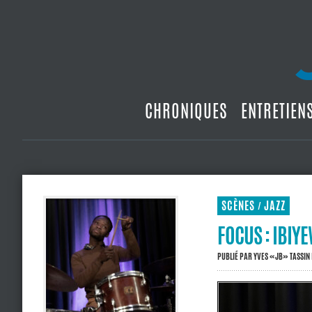
CHRONIQUES
ENTRETIEN
SCÈNES
JAZZ
/
FOCUS : IBIYE
PUBLIÉ PAR
YVES «JB» TASSIN