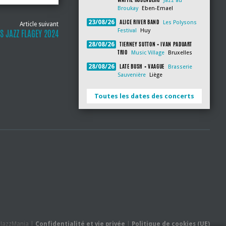
Jazz au
Broukay
Eben-Emael
ALICE RIVER BAND
23/08/26
Les Polysons
Article suivant
Festival
Huy
S JAZZ FLAGEY 2024
TIERNEY SUTTON + IVAN PADUART
28/08/26
TRIO
Music Village
Bruxelles
LATE BUSH + VAAGUE
28/08/26
Brasserie
Sauvenière
Liège
Toutes les dates des concerts
- JazzMania |
Confidentialité et vie privée
|
Politique de cookies (UE)