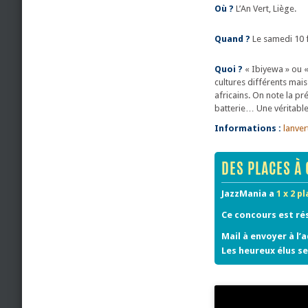
Où ?
L’An Vert, Liège.
Quand ?
Le samedi 10 f
Quoi ?
« Ibiyewa » ou «
cultures différents mai
africains. On note la p
batterie… Une véritable 
Informations :
lanver
DES PLACES À 
JazzMania a
1 x 2 p
Ce concours est ré
Mail à envoyer à l’
Les heureux élus se