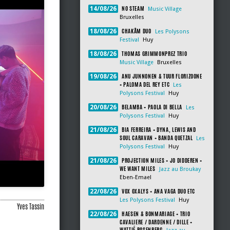
NO STEAM
14/08/26
Music Village
Bruxelles
CHAKÂM DUO
18/08/26
Les Polysons
Festival
Huy
THOMAS GRIMMONPREZ TRIO
18/08/26
Music Village
Bruxelles
ANU JUNNONEN & TUUR FLORIZOONE
19/08/26
+ PALOMA DEL REY ETC
Les
Polysons Festival
Huy
BELAMBA + PAOLA DI BELLA
20/08/26
Les
Polysons Festival
Huy
BIA FERREIRA + DYNA, LEWIS AND
21/08/26
SOUL CARAVAN + BANDA QUETZAL
Les
Polysons Festival
Huy
PROJECTION MILES + JO DIDDEREN +
21/08/26
WE WANT MILES
Jazz au Broukay
Eben-Emael
VOX OXALYS + ANA VAGA DUO ETC
22/08/26
Les Polysons Festival
Huy
Yves Tassin
HAESEN & BONMARIAGE + TRIO
22/08/26
CAVALIERE / DARDENNE / DILLE +
WATTIÉ ROSENBERG