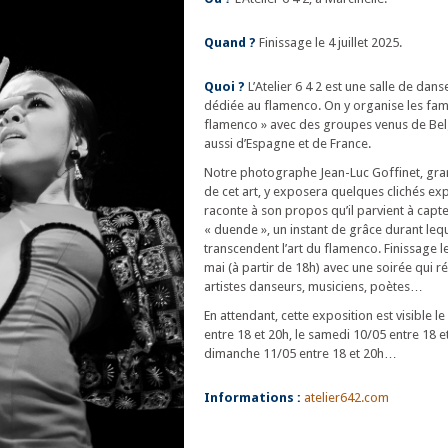
Quand ?
Finissage le 4 juillet 2025.
Quoi ?
L’Atelier 6 4 2 est une salle de dans
dédiée au flamenco. On y organise les fa
flamenco » avec des groupes venus de Bel
aussi d’Espagne et de France.
Notre photographe Jean-Luc Goffinet, gr
de cet art, y exposera quelques clichés e
raconte à son propos qu’il parvient à capte
« duende », un instant de grâce durant leque
transcendent l’art du flamenco. Finissage 
mai (à partir de 18h) avec une soirée qui r
artistes danseurs, musiciens, poètes…
En attendant, cette exposition est visible 
entre 18 et 20h, le samedi 10/05 entre 18 et
dimanche 11/05 entre 18 et 20h…
Informations :
atelier642.com