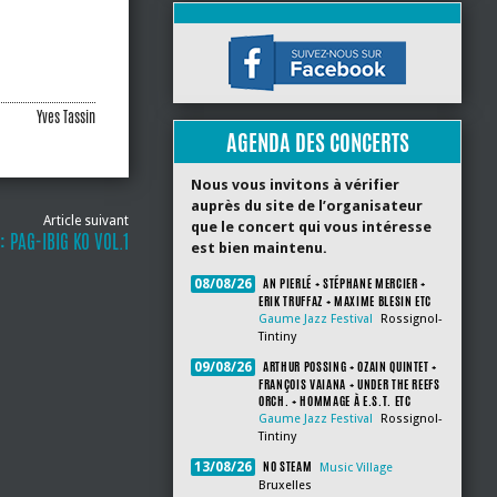
Yves Tassin
AGENDA DES CONCERTS
Nous vous invitons à vérifier
auprès du site de l’organisateur
Article suivant
que le concert qui vous intéresse
: PAG-IBIG KO VOL.1
est bien maintenu.
AN PIERLÉ + STÉPHANE MERCIER +
08/08/26
ERIK TRUFFAZ + MAXIME BLESIN ETC
Gaume Jazz Festival
Rossignol-
Tintiny
ARTHUR POSSING + OZAIN QUINTET +
09/08/26
FRANÇOIS VAIANA + UNDER THE REEFS
ORCH. + HOMMAGE À E.S.T. ETC
Gaume Jazz Festival
Rossignol-
Tintiny
NO STEAM
13/08/26
Music Village
Bruxelles