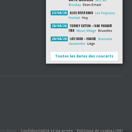
Jazz au
Broukay
Eben-Emael
ALICE RIVER BAND
23/08/26
Les Polysons
Festival
Huy
TIERNEY SUTTON + IVAN PADUART
28/08/26
TRIO
Music Village
Bruxelles
LATE BUSH + VAAGUE
28/08/26
Brasserie
Sauvenière
Liège
Toutes les dates des concerts
- JazzMania |
Confidentialité et vie privée
|
Politique de cookies (UE)