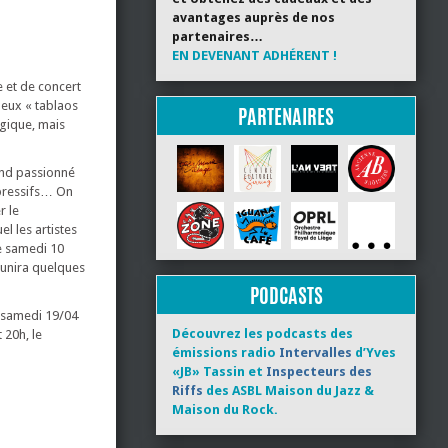
avantages auprès de nos
partenaires…
EN DEVENANT ADHÉRENT !
e et de concert
meux « tablaos
PARTENAIRES
gique, mais
and passionné
xpressifs… On
r le
l les artistes
le samedi 10
éunira quelques
PODCASTS
le samedi 19/04
Découvrez les podcasts des
 20h, le
émissions radio
Intervalles
d’Yves
«JB» Tassin et
Inspecteurs des
Riffs
des ASBL Maison du Jazz &
Maison du Rock.