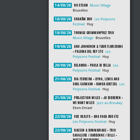
NO STEAM
14/08/26
Music Village
Bruxelles
CHAKÂM DUO
18/08/26
Les Polysons
Festival
Huy
THOMAS GRIMMONPREZ TRIO
18/08/26
Music Village
Bruxelles
ANU JUNNONEN & TUUR FLORIZOONE
19/08/26
+ PALOMA DEL REY ETC
Les
Polysons Festival
Huy
BELAMBA + PAOLA DI BELLA
20/08/26
Les
Polysons Festival
Huy
BIA FERREIRA + DYNA, LEWIS AND
21/08/26
SOUL CARAVAN + BANDA QUETZAL
Les
Polysons Festival
Huy
PROJECTION MILES + JO DIDDEREN +
21/08/26
WE WANT MILES
Jazz au Broukay
Eben-Emael
VOX OXALYS + ANA VAGA DUO ETC
22/08/26
Les Polysons Festival
Huy
HAESEN & BONMARIAGE + TRIO
22/08/26
CAVALIERE / DARDENNE / DILLE +
WATTIÉ ROSENBERG