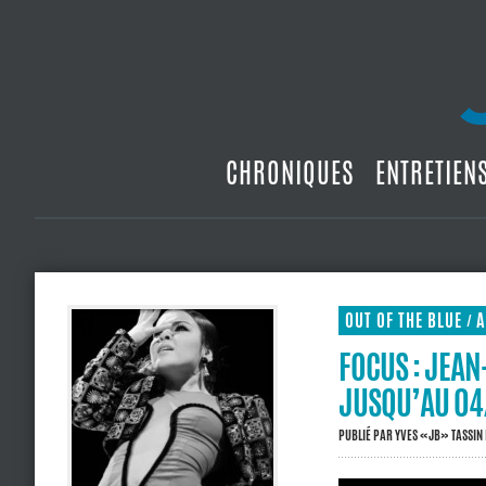
CHRONIQUES
ENTRETIEN
OUT OF THE BLUE
A
/
FOCUS : JEAN-
JUSQU’AU 04
PUBLIÉ PAR
YVES «JB» TASSIN