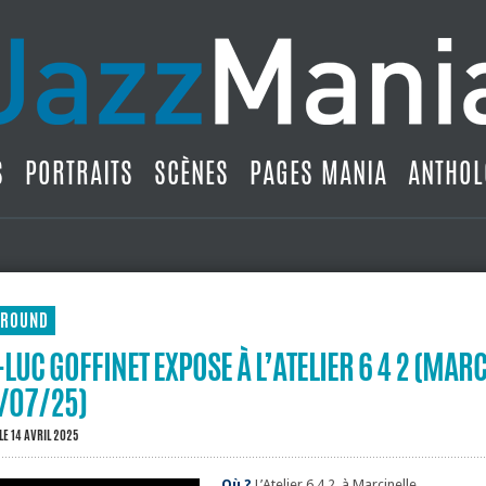
S
PORTRAITS
SCÈNES
PAGES MANIA
ANTHOL
ROUND
LUC GOFFINET EXPOSE À L’ATELIER 6 4 2 (MARC
/07/25)
LE 14 AVRIL 2025
Où ?
L’Atelier 6 4 2, à Marcinelle.