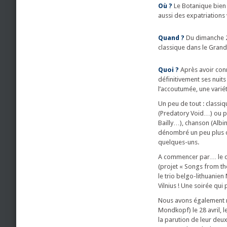
Où ?
Le Botanique bien 
aussi des expatriations 
Quand ?
Du dimanche 23
classique dans le Grand
Quoi ?
Après avoir conn
définitivement ses nuits
l’accoutumée, une varié
Un peu de tout : classi
(Predatory Void…) ou pl
Bailly…), chanson (Albi
dénombré un peu plus d
quelques-uns.
A commencer par… le con
(projet « Songs from th
le trio belgo-lithuanie
Vilnius ! Une soirée qui
Nous avons également 
Mondkopf) le 28 avril, le
la parution de leur deux