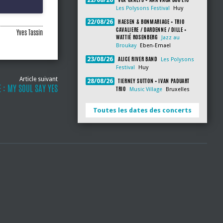
22/08/26
Les Polysons Festival
Huy
HAESEN & BONMARIAGE + TRIO
22/08/26
CAVALIERE / DARDENNE / DILLE +
Yves Tassin
WATTIÉ ROSENBERG
Jazz au
Broukay
Eben-Emael
ALICE RIVER BAND
23/08/26
Les Polysons
Festival
Huy
Article suivant
TIERNEY SUTTON + IVAN PADUART
28/08/26
E : MY SOUL SAY YES
TRIO
Music Village
Bruxelles
Toutes les dates des concerts