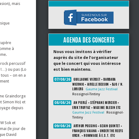
asion), mais
usique
AGENDA DES CONCERTS
écupère
, comme à
Nous vous invitons à vérifier
ome.
auprès du site de l’organisateur
 rock percussif
que le concert qui vous intéresse
 !…) ou pas (Lo
est bien maintenu.
 tous – on en a
GUILLAUME VIERSET + BARBARA
07/08/26
ement
WIERNIK + AIRELLE BESSON + BJO / N.
LORIERS
Gaume Jazz Festival
Rossignol-Tintiny
rine Graindorge
et Simon Ho) et
AN PIERLÉ + STÉPHANE MERCIER +
08/08/26
ERIK TRUFFAZ + MAXIME BLESIN ETC
 voyage depuis
Gaume Jazz Festival
Rossignol-
Tintiny
W Sok et
ARTHUR POSSING + OZAIN QUINTET +
09/08/26
 mai (le jour de
FRANÇOIS VAIANA + UNDER THE REEFS
ique David
ORCH. + HOMMAGE À E.S.T. ETC