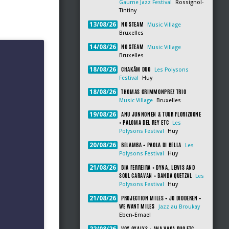
Gaume Jazz Festival
Rossignol-
Tintiny
NO STEAM
13/08/26
Music Village
Bruxelles
NO STEAM
14/08/26
Music Village
Bruxelles
CHAKÂM DUO
18/08/26
Les Polysons
Festival
Huy
THOMAS GRIMMONPREZ TRIO
18/08/26
Music Village
Bruxelles
ANU JUNNONEN & TUUR FLORIZOONE
19/08/26
+ PALOMA DEL REY ETC
Les
Polysons Festival
Huy
BELAMBA + PAOLA DI BELLA
20/08/26
Les
Polysons Festival
Huy
BIA FERREIRA + DYNA, LEWIS AND
21/08/26
SOUL CARAVAN + BANDA QUETZAL
Les
Polysons Festival
Huy
PROJECTION MILES + JO DIDDEREN +
21/08/26
WE WANT MILES
Jazz au Broukay
Eben-Emael
VOX OXALYS + ANA VAGA DUO ETC