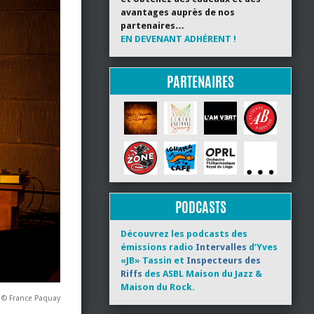
avantages auprès de nos
partenaires…
EN DEVENANT ADHÉRENT !
PARTENAIRES
PODCASTS
Découvrez les podcasts des
émissions radio
Intervalles
d’Yves
«JB» Tassin et
Inspecteurs des
Riffs
des ASBL Maison du Jazz &
Maison du Rock.
 © France Paquay