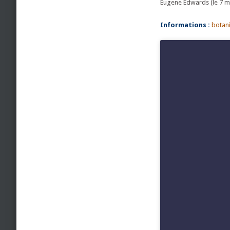
Eugene Edwards (le 7 ma
Informations :
botan