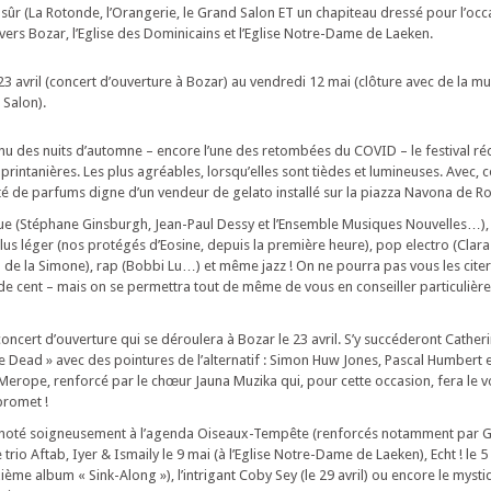
sûr (La Rotonde, l’Orangerie, le Grand Salon ET un chapiteau dressé pour l’occ
vers Bozar, l’Eglise des Dominicains et l’Eglise Notre-Dame de Laeken.
 avril (concert d’ouverture à Bozar) au vendredi 12 mai (clôture avec de la m
 Salon).
u des nuits d’automne – encore l’une des retombées du COVID – le festival r
 printanières. Les plus agréables, lorsqu’elles sont tièdes et lumineuses. Avec
té de parfums digne d’un vendeur de gelato installé sur la piazza Navona de R
que (Stéphane Ginsburgh, Jean-Paul Dessy et l’Ensemble Musiques Nouvelles…),
us léger (nos protégés d’Eosine, depuis la première heure), pop electro (Clara
n de la Simone), rap (Bobbi Lu…) et même jazz ! On ne pourra pas vous les citer
e cent – mais on se permettra tout de même de vous en conseiller particulièr
cert d’ouverture qui se déroulera à Bozar le 23 avril. S’y succéderont Cathe
e Dead » avec des pointures de l’alternatif : Simon Huw Jones, Pascal Humbert 
n Merope, renforcé par le chœur Jauna Muzika qui, pour cette occasion, fera le
 promet !
noté soigneusement à l’agenda Oiseaux-Tempête (renforcés notamment par G
 trio Aftab, Iyer & Ismaily le 9 mai (à l’Eglise Notre-Dame de Laeken), Echt ! le 5
ième album « Sink-Along »), l’intrigant Coby Sey (le 29 avril) ou encore le myst