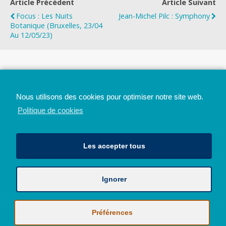
Article Précédent
Article Suivant
Focus : Les Nuits
Jean-Michel Pilc : Symphony
Botanique (Bruxelles, 23/04
Au 12/05/23)
Top
Nous utilisons des cookies pour optimiser notre site web.
Mobile
Bureau
Politique de cookies
Les accepter tous
Ignorer
Avec le soutien de la Province de Liège
© 2026 - Tous droits réservés - JazzMania
Politique en matière de confidentialité et de vie privée
|
Politique de
Préférences
cookies (UE)