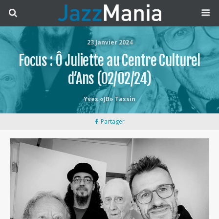
23 Janvier 2024
Focus : Ô Juliette au Centre Culturel
d’Ans (02/02/24)
Yves «JB» Tassin
Partager