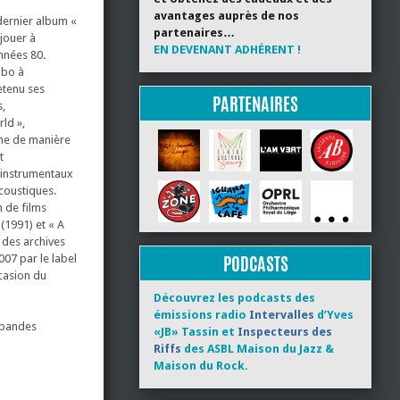
avantages auprès de nos
 dernier album «
partenaires…
 jouer à
EN DEVENANT ADHÉRENT !
années 80.
mbo à
etenu ses
PARTENAIRES
s,
ld »,
rne de manière
t
instrumentaux
coustiques.
 de films
(1991) et « A
 des archives
PODCASTS
007 par le label
casion du
Découvrez les podcasts des
émissions radio
Intervalles
d’Yves
, bandes
«JB» Tassin et
Inspecteurs des
Riffs
des ASBL Maison du Jazz &
Maison du Rock.