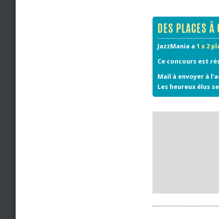
DES PLACES À 
JazzMania a
1 x 2 p
Ce concours est ré
Mail à envoyer à l’
Les heureux élus se