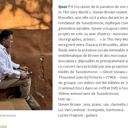
Quoi ?
A l’occasion de la parution de son
In This Very World », Steven Brown revient
Bruxelles, une ville où il a vécu durant les 
Fondateur de Tuxedomoon, mythique co
géométrie variable, Steven a toujours entr
projets en solo ou avec d’autres : musicien
chorégraphes, acteurs… « In This Very Wor
enregistré entre Oaxaca et Bruxelles, alte
fluide entre la présence vocale inimitable e
emblématique de Brown et des morceaux 
évocateurs, dépouillés et principalement a
Le concert sera précédé par une projection
inédits de Tuxedomoon : « Ghost Sonata » 
Thousand Lives by Pictures » (1983) – issus
du groupe, ces vidéos ont été éditées en 2
Crammed Discs dans un coffret DVD à l’oc
30ème anniversaire de Tuxedomoon.
Line-up :
Steven Brown : voix, piano, sax, clarinette
Luc Van Lieshout : trompette, harmonica
Lucien Fraipont : guitare
Chaboteaux
s.be