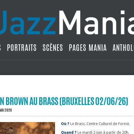
S
PORTRAITS
SCÈNES
PAGES MANIA
ANTHOL
EN BROWN AU BRASS (BRUXELLES 02/06/26)
MAI 2026
Où ?
Le Brass, Centre Culturel de Forest.
Quand ?
Le mardi 2 juin à partir de 20h.