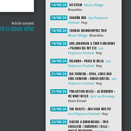
NO STEAM
14/08/26
Music Village
Bruxelles
CHAKÂM DUO
18/08/26
Les Polysons
Festival
Huy
Article suivant
 EN CE MONDE MÊME
THOMAS GRIMMONPREZ TRIO
18/08/26
Music Village
Bruxelles
ANU JUNNONEN & TUUR FLORIZOONE
19/08/26
+ PALOMA DEL REY ETC
Les
Polysons Festival
Huy
BELAMBA + PAOLA DI BELLA
20/08/26
Les
Polysons Festival
Huy
BIA FERREIRA + DYNA, LEWIS AND
21/08/26
SOUL CARAVAN + BANDA QUETZAL
Les
Polysons Festival
Huy
PROJECTION MILES + JO DIDDEREN +
21/08/26
WE WANT MILES
Jazz au Broukay
Eben-Emael
VOX OXALYS + ANA VAGA DUO ETC
22/08/26
Les Polysons Festival
Huy
HAESEN & BONMARIAGE + TRIO
22/08/26
CAVALIERE / DARDENNE / DILLE +
WATTIÉ ROSENBERG