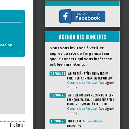
AGENDA DES CONCERTS
cation.
Nous vous invitons à vérifier
auprès du site de l’organisateur
que le concert qui vous intéresse
est bien maintenu.
AN PIERLÉ + STÉPHANE MERCIER +
08/08/26
ERIK TRUFFAZ + MAXIME BLESIN ETC
Gaume Jazz Festival
Rossignol-
Tintiny
ARTHUR POSSING + OZAIN QUINTET +
09/08/26
FRANÇOIS VAIANA + UNDER THE REEFS
ORCH. + HOMMAGE À E.S.T. ETC
Gaume Jazz Festival
Rossignol-
Tintiny
NO STEAM
13/08/26
Music Village
Eric Therer
Bruxelles