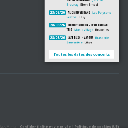
Jazz au
Broukay
Eben-Emael
ALICE RIVER BAND
23/08/26
Les Polysons
Festival
Huy
TIERNEY SUTTON + IVAN PADUART
28/08/26
TRIO
Music Village
Bruxelles
LATE BUSH + VAAGUE
28/08/26
Brasserie
Sauvenière
Liège
Toutes les dates des concerts
- JazzMania |
Confidentialité et vie privée
|
Politique de cookies (UE)