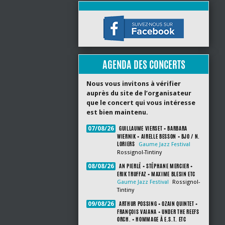
AGENDA DES CONCERTS
Nous vous invitons à vérifier
auprès du site de l’organisateur
que le concert qui vous intéresse
est bien maintenu.
GUILLAUME VIERSET + BARBARA
07/08/26
WIERNIK + AIRELLE BESSON + BJO / N.
LORIERS
Gaume Jazz Festival
Rossignol-Tintiny
AN PIERLÉ + STÉPHANE MERCIER +
08/08/26
ERIK TRUFFAZ + MAXIME BLESIN ETC
Gaume Jazz Festival
Rossignol-
Tintiny
ARTHUR POSSING + OZAIN QUINTET +
09/08/26
FRANÇOIS VAIANA + UNDER THE REEFS
ORCH. + HOMMAGE À E.S.T. ETC