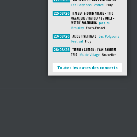
22/08/26
Les Polysons Festival
Huy
HAESEN & BONMARIAGE + TRIO
22/08/26
CAVALIERE / DARDENNE / DILLE +
WATTIÉ ROSENBERG
Jazz au
Broukay
Eben-Emael
ALICE RIVER BAND
23/08/26
Les Polysons
Festival
Huy
TIERNEY SUTTON + IVAN PADUART
28/08/26
TRIO
Music Village
Bruxelles
Toutes les dates des concerts