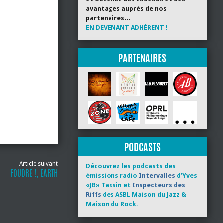
avantages auprès de nos
partenaires…
EN DEVENANT ADHÉRENT !
PARTENAIRES
PODCASTS
Article suivant
Découvrez les podcasts des
FOUDRE !, EARTH
émissions radio
Intervalles
d’Yves
«JB» Tassin et
Inspecteurs des
Riffs
des ASBL Maison du Jazz &
Maison du Rock.