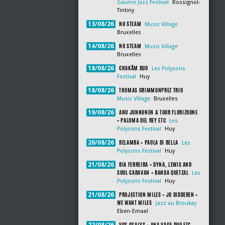
Gaume Jazz Festival
Rossignol-
Tintiny
NO STEAM
13/08/26
Music Village
Bruxelles
NO STEAM
14/08/26
Music Village
Bruxelles
CHAKÂM DUO
18/08/26
Les Polysons
Festival
Huy
THOMAS GRIMMONPREZ TRIO
18/08/26
Music Village
Bruxelles
ANU JUNNONEN & TUUR FLORIZOONE
19/08/26
+ PALOMA DEL REY ETC
Les
Polysons Festival
Huy
BELAMBA + PAOLA DI BELLA
20/08/26
Les
Polysons Festival
Huy
BIA FERREIRA + DYNA, LEWIS AND
21/08/26
SOUL CARAVAN + BANDA QUETZAL
Les
Polysons Festival
Huy
PROJECTION MILES + JO DIDDEREN +
21/08/26
WE WANT MILES
Jazz au Broukay
Eben-Emael
VOX OXALYS + ANA VAGA DUO ETC