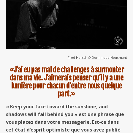
Fred Hersch © Dominique Houcmant
«J’ai eu pas mal de challenges à surmonter
dans ma vie. J’aimerais penser qu’il y a une
lumière pour chacun d’entre nous quelque
part.»
« Keep your face toward the sunshine, and
shadows will fall behind you » est une phrase que
vous placez dans votre messagerie. Est-ce dans
cet état d’esprit optimiste que vous avez publié