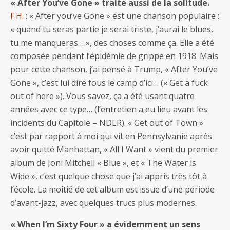
« After You’ve Gone » traite aussi de la solitude.
F.H. :
« After you’ve Gone » est une chanson populaire :
« quand tu seras partie je serai triste, j’aurai le blues,
tu me manqueras… », des choses comme ça. Elle a été
composée pendant l’épidémie de grippe en 1918. Mais
pour cette chanson, j’ai pensé à Trump, « After You’ve
Gone », c’est lui dire fous le camp d’ici… (« Get a fuck
out of here »). Vous savez, ça a été usant quatre
années avec ce type… (l’entretien a eu lieu avant les
incidents du Capitole – NDLR). « Get out of Town »
c’est par rapport à moi qui vit en Pennsylvanie après
avoir quitté Manhattan, « All I Want » vient du premier
album de Joni Mitchell « Blue », et « The Water is
Wide », c’est quelque chose que j’ai appris très tôt à
l’école. La moitié de cet album est issue d’une période
d’avant-jazz, avec quelques trucs plus modernes.
« When I’m Sixty Four » a évidemment un sens