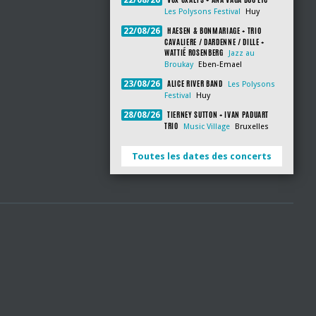
22/08/26
Les Polysons Festival
Huy
HAESEN & BONMARIAGE + TRIO
22/08/26
CAVALIERE / DARDENNE / DILLE +
WATTIÉ ROSENBERG
Jazz au
Broukay
Eben-Emael
ALICE RIVER BAND
23/08/26
Les Polysons
Festival
Huy
TIERNEY SUTTON + IVAN PADUART
28/08/26
TRIO
Music Village
Bruxelles
Toutes les dates des concerts