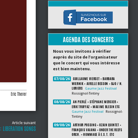
AGENDA DES CONCERTS
Nous vous invitons à vérifier
auprès du site de l’organisateur
que le concert qui vous intéresse
est bien maintenu.
GUILLAUME VIERSET + BARBARA
07/08/26
WIERNIK + AIRELLE BESSON + BJO / N.
LORIERS
Gaume Jazz Festival
Eric Therer
Rossignol-Tintiny
AN PIERLÉ + STÉPHANE MERCIER +
08/08/26
ERIK TRUFFAZ + MAXIME BLESIN ETC
Gaume Jazz Festival
Rossignol-
Tintiny
Article suivant
ARTHUR POSSING + OZAIN QUINTET +
09/08/26
 : LIBERATION SONGS
FRANÇOIS VAIANA + UNDER THE REEFS
ORCH. + HOMMAGE À E.S.T. ETC