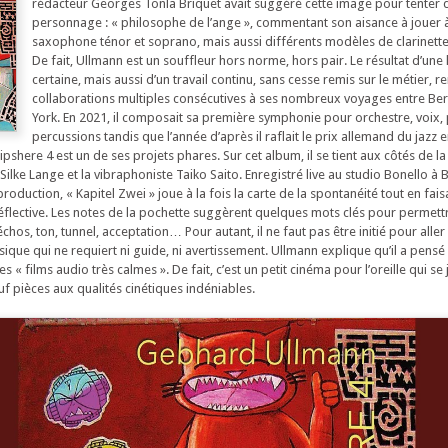
rédacteur Georges Tonla Briquet avait suggéré cette image pour tenter d
personnage : « philosophe de l’ange », commentant son aisance à jouer à
saxophone ténor et soprano, mais aussi différents modèles de clarinettes
De fait, Ullmann est un souffleur hors norme, hors pair. Le résultat d’une 
certaine, mais aussi d’un travail continu, sans cesse remis sur le métier, r
collaborations multiples consécutives à ses nombreux voyages entre Ber
York. En 2021, il composait sa première symphonie pour orchestre, voix, 
percussions tandis que l’année d’après il raflait le prix allemand du jazz 
pshere 4 est un de ses projets phares. Sur cet album, il se tient aux côtés de la c
Silke Lange et la vibraphoniste Taiko Saito. Enregistré live au studio Bonello à B
oduction, « Kapitel Zwei » joue à la fois la carte de la spontanéité tout en fais
lective. Les notes de la pochette suggèrent quelques mots clés pour permettre
échos, ton, tunnel, acceptation… Pour autant, il ne faut pas être initié pour aller 
que qui ne requiert ni guide, ni avertissement. Ullmann explique qu’il a pensé 
 films audio très calmes ». De fait, c’est un petit cinéma pour l’oreille qui se 
f pièces aux qualités cinétiques indéniables.