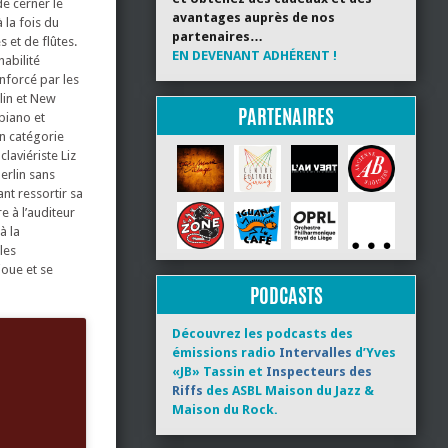
e cerner le
avantages auprès de nos
 la fois du
partenaires…
 et de flûtes.
EN DEVENANT ADHÉRENT !
habilité
enforcé par les
lin et New
PARTENAIRES
piano et
en catégorie
laviériste Liz
erlin sans
ant ressortir sa
 à l’auditeur
à la
les
joue et se
PODCASTS
Découvrez les podcasts des
émissions radio
Intervalles
d’Yves
«JB» Tassin et
Inspecteurs des
Riffs
des ASBL Maison du Jazz &
Maison du Rock.