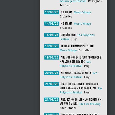
Gaume Jazz Festival
Rossignol-
Tintiny
NO STEAM
13/08/26
Music Village
Bruxelles
NO STEAM
14/08/26
Music Village
Bruxelles
CHAKÂM DUO
18/08/26
Les Polysons
Festival
Huy
THOMAS GRIMMONPREZ TRIO
18/08/26
Music Village
Bruxelles
ANU JUNNONEN & TUUR FLORIZOONE
19/08/26
+ PALOMA DEL REY ETC
Les
Polysons Festival
Huy
BELAMBA + PAOLA DI BELLA
20/08/26
Les
Polysons Festival
Huy
BIA FERREIRA + DYNA, LEWIS AND
21/08/26
SOUL CARAVAN + BANDA QUETZAL
Les
Polysons Festival
Huy
PROJECTION MILES + JO DIDDEREN +
21/08/26
WE WANT MILES
Jazz au Broukay
Eben-Emael
VOX OXALYS + ANA VAGA DUO ETC