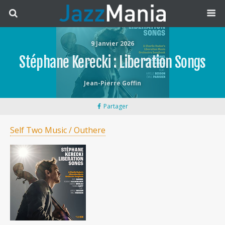
9 Janvier 2026
Stéphane Kerecki : Liberation Songs
Jean-Pierre Goffin
Partager
Self Two Music / Outhere