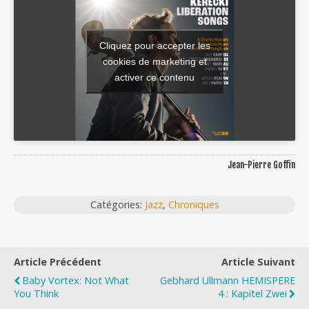
Cliquez pour accepter les
cookies de marketing et
activer ce contenu
Jean-Pierre Goffin
Catégories:
Jazz
,
Chroniques
Article Précédent
Article Suivant
Baby Vortex: Not What
Gebhard Ullmann HEMISPERE
You Think
4 : Kapitel Zwei