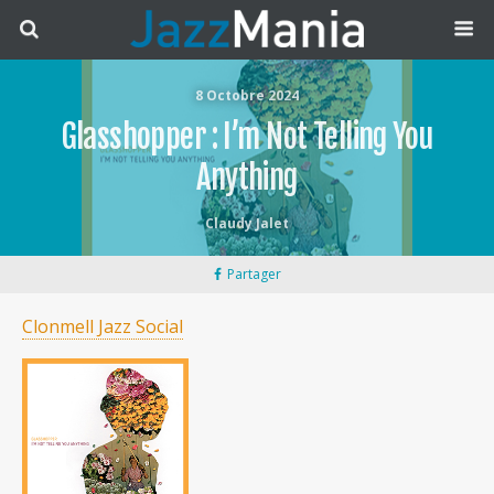
8 Octobre 2024
Glasshopper : I’m Not Telling You
Anything
Claudy Jalet
Partager
Clonmell Jazz Social