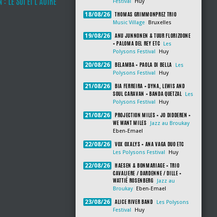
 : LE SOI ET L’AUTRE
Festival
Huy
THOMAS GRIMMONPREZ TRIO
18/08/26
Music Village
Bruxelles
ANU JUNNONEN & TUUR FLORIZOONE
19/08/26
+ PALOMA DEL REY ETC
Les
Polysons Festival
Huy
BELAMBA + PAOLA DI BELLA
20/08/26
Les
Polysons Festival
Huy
BIA FERREIRA + DYNA, LEWIS AND
21/08/26
SOUL CARAVAN + BANDA QUETZAL
Les
Polysons Festival
Huy
PROJECTION MILES + JO DIDDEREN +
21/08/26
WE WANT MILES
Jazz au Broukay
Eben-Emael
VOX OXALYS + ANA VAGA DUO ETC
22/08/26
Les Polysons Festival
Huy
HAESEN & BONMARIAGE + TRIO
22/08/26
CAVALIERE / DARDENNE / DILLE +
WATTIÉ ROSENBERG
Jazz au
Broukay
Eben-Emael
ALICE RIVER BAND
23/08/26
Les Polysons
Festival
Huy