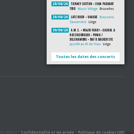
TIERNEY SUTTON + IVAN PADUART
28/08/26
TRIO
Music Village
Bruxelles
LATE BUSH + VAAGUE
28/08/26
Brasserie
Sauvenière
Liège
A.M.E. + WAJDI RIAHI + CASSOL &
30/08/26
HATZIGEORGIOU + PUMA /
DELCHAMBRE + RAF D BACKER ETC
Jazz04 au fil de l'eau
Liège
Toutes les dates des concerts
- JazzMania |
Confidentialité et vie privée
|
Politique de cookies (UE)