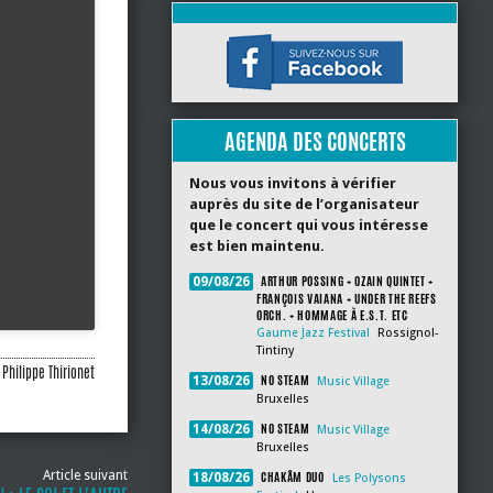
AGENDA DES CONCERTS
Nous vous invitons à vérifier
auprès du site de l’organisateur
que le concert qui vous intéresse
est bien maintenu.
ARTHUR POSSING + OZAIN QUINTET +
09/08/26
FRANÇOIS VAIANA + UNDER THE REEFS
ORCH. + HOMMAGE À E.S.T. ETC
Gaume Jazz Festival
Rossignol-
Tintiny
Philippe Thirionet
NO STEAM
13/08/26
Music Village
Bruxelles
NO STEAM
14/08/26
Music Village
Bruxelles
Article suivant
CHAKÂM DUO
18/08/26
Les Polysons