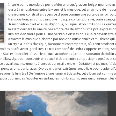
Inspiré par le monde du peintre/dessinateur/graveur belgo-néerlandais 
qui créa un dialogue entre le visuel et la musique, cet ensemble de music
chevronnés construit à travers ce disque comme une sorte de miroir ou 
transposition, en composant une musique contemporaine, voire avant-ga
Transposition d’art et aussi d’époque, puisque Jakob Smits nous a quitté
laissant derrière lui une œuvre empreinte de symbolisme pré-expressionn
lumière deviendra pour lui une véritable obsession. Celle-ci devrait être 
à travers la musique élaborée par nos cinq musiciennes et musiciens qu
un style à la fois classique, baroque et contemporain, où s’entrecroisent
envolées plutôt avant-gardistes. Le trio composé de Fedra Coppens (violon), An
ters Stas (violoncelle), s’associe ici aux saxophones (tenor et soprano) de Robin
chulkowsky, pour concevoir un recueil élaboré entre compositions posées et 
travail aux instruments à cordes qui oscille entre méditation et jeu incisif. Id
ercussions, qui lui aussi évolue entre les extrêmes, peut-être pour traduire l
re pour la lumière ! De l’ombre à une lumière éclatante, cet album est comm
, pourquoi ne pas l’écouter en visitant les nombreux musées qui présentent le