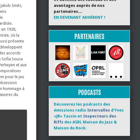
Jakob Smits,
avantages auprès de nos
iens
partenaires…
de
EN DEVENANT ADHÉRENT !
rdiste.
s en 1928,
PARTENAIRES
iste, où la
aussi présente
i développent
 des accords
a Sofia Sousa
 Verheyen et aux
compositions
em pour le jeu
’obsession
e un hommage à
PODCASTS
s œuvres du
Découvrez les podcasts des
émissions radio
Intervalles
d’Yves
«JB» Tassin et
Inspecteurs des
Riffs
des ASBL Maison du Jazz &
Maison du Rock.