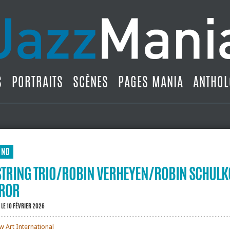
S
PORTRAITS
SCÈNES
PAGES MANIA
ANTHOL
UND
STRING TRIO/ROBIN VERHEYEN/ROBIN SCHULK
RROR
LE 10 FÉVRIER 2026
 Art International